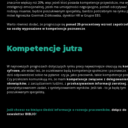
znacznie większy niż 20%, więc jeżeli ktoś posiada kompetencje przywódcze, ma wy
inteligencji emocjonalnej, jeżeli ma umiejętności negocjacyjne, potrafi odczytywać
rodzaju niuanse, będzie poszukiwanym specjalistą, bardzo potrzebnym na rynku p
mówi Agnieszka Giermek-Ziółkowska, dyrektor HR w Grupie EBS.
Warto również dodać, że prognozuje się
ponad 20-procentowy wzrost zapotrz
na osoby wyposażone w kompetencje poznawcze
.
Kompetencje jutra
W najnowszych prognozach dotyczących rynku pracy najważniejsze okazują się
ko
cyfrowe
, ale widać też, że oczekiwane będą kompetencje społeczne i poznawcze. 
dziś odpowiedzieć sobie na pytanie: czy ja, jako pracownik, takie kompetencje po
Czy przełożeni komunikują mi, że mam
kompetencje związane z delegowanie
obowiązków
, z zarządzaniem ludźmi, z
przekazywaniem informacji zwrotnej
, 
priorytetyzowaniem zadań, z syntetyzowaniem wyników. Jeśli tak - to ja będę tym
poszukiwanym specjalistą.
Jeśli chcesz na bieżąco śledzić informacje o rozwoju pracowników,
dołącz do
newsletter BIBLIO
!