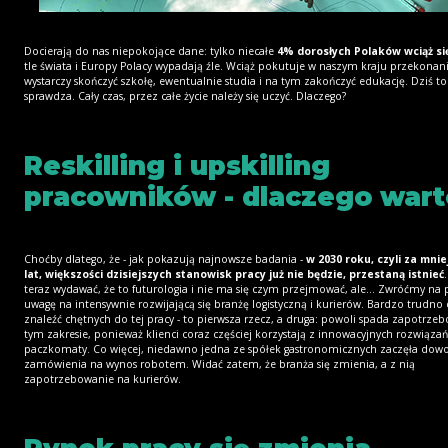
Docierają do nas niepokojące dane: tylko niecałe
4% dorosłych Polaków wciąż si
tle świata i Europy Polacy wypadają źle. Wciąż pokutuje w naszym kraju przekonani
wystarczy skończyć szkołę, ewentualnie studia i na tym zakończyć edukację. Dziś to 
sprawdza. Cały czas, przez całe życie należy się uczyć. Dlaczego?
Reskilling i upskilling
pracowników - dlaczego wart
Choćby dlatego, że - jak pokazują najnowsze badania -
w 2030 roku, czyli za mniej
lat, większości dzisiejszych stanowisk pracy już nie będzie, przestaną istnieć
teraz wydawać, że to futurologia i nie ma się czym przejmować, ale... Zwróćmy na 
uwagę na intensywnie rozwijającą się branżę logistyczną i kurierów. Bardzo trudno 
znaleźć chętnych do tej pracy - to pierwsza rzecz, a druga: powoli spada zapotrze
tym zakresie, ponieważ klienci coraz częściej korzystają z innowacyjnych rozwiązań,
paczkomaty. Co więcej, niedawno jedna ze spółek gastronomicznych zaczęła dowo
zamówienia na wynos robotem. Widać zatem, że branża się zmienia, a z nią
zapotrzebowanie na kurierów.