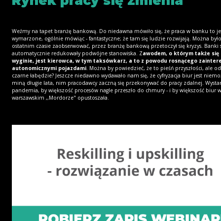
Rynek pracy się zmienia
Weźmy na tapet branżę bankową. Do niedawna mówiło się, że praca w banku to jes
wymarzone, ogólnie mówiąc - fantastyczne; że tam się ludzie rozwijają. Można był
ostatnim czasie zaobserwować, przez branżę bankową przetoczył się kryzys. Banki si
automatycznie redukowały podwójne stanowiska. Z
awodem, o którym także się 
wyginie, jest kierowca, w tym taksówkarz, a to z powodu rosnącego zainte
autonomicznymi pojazdami
. Można by powiedzieć, że to pieśń przyszłości, ale od
czarne łabędzie? Jeszcze niedawno wydawało nam się, że cyfryzacja biur jest niemoż
miną długie lata, nim pracodawcy zaczną się przekonywać do pracy zdalnej. Wystar
pandemia, by większość procesów nagle przeszło do chmury - i by większość biur 
warszawskim ,,Mordorze" opustoszała.