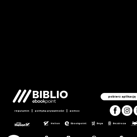
pobierz aplikację
|
|
regulamin
polityka prywatności
pomoc
Helion
Ebookpoint
Beya
Bezdroza