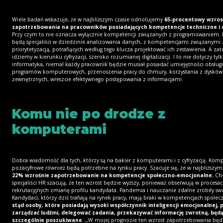
Wiele badań wskazuje, że w najbliższym czasie odnotujemy
65-procentowy wzros
zapotrzebowania na pracowników posiadających kompetencje techniczne i 
Przy czym to nie oznacza wyłącznie kompetencji związanych z programowaniem.
będą specjaliści
w dziedzinie analizowania danych, z kompetencjami związanymi z
priorytetyzacją, potrafiących według tego klucza projektować ich zestawienia. A za
idziemy w kierunku cyfryzacji, szeroko rozumianej digitalizacji. I to nie dotyczy tyl
informatyka, niemal każdy pracownik będzie musiał posiadać umiejętności obsługi
programów komputerowych, przenoszenia pracy do chmury, korzystania z dysków
zewnętrznych, wreszcie efektywnego postępowania z informacjami.
Komu nie po drodze z
komputerami
Dobra wiadomość dla tych, którzy są na bakier z komputerami i z cyfryzacją. Kom
pozacyfrowe również będą potrzebne na rynku pracy. Szacuje się, że w najbliższym
22% wzrośnie zapotrzebowanie na kompetencje społeczno-emocjonalne.
Ch
specjaliści HR szacują, że ten wzrost będzie wyższy, ponieważ obserwują w procesa
rekrutacyjnych zmianę profilu kandydata. Pandemia i nauczanie zdalne zrobiły sw
Kandydaci, którzy dziś trafiają na rynek pracy, mają
braki w kompetencjach społec
stąd osoby, które posiadają wysoki współczynnik inteligencji emocjonalnej, p
zarządzać ludźmi, delegować zadania, przekazywać informację zwrotną, będ
szczególnie poszukiwane
. ,,W mojej prognozie ten wzrost zapotrzebowania będ