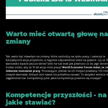
Warto mieć otwartą głowę na
zmiany
Tak, warto być otwartym na zmiany, które zachodzą na rynku pracy, i uwierzyć w
futurystyczne wizje przyszłości, a najpierw odpowiedzieć sobie na pytanie: czy za 1
stanowisko będzie jeszcze istnieć? Jeśli nie lub brak jest pewności co do jego istnien
trzeba zrobić, aby za 10 lat wciąż mieć pracę?
World Economic Forum mówi, że zn
milionów stanowisk pracy
. Przerażające. Jednak na ich miejsce powstaną 133 mil
nowych stanowisk, których dziś nawet nie potrafimy nazwać. To wszystko wiedzie 
zagadnienia tzw. kompetencji jutra. Jakie kompetencje powinno się rozwijać?
Kompetencje przyszłości - na
jakie stawiać?