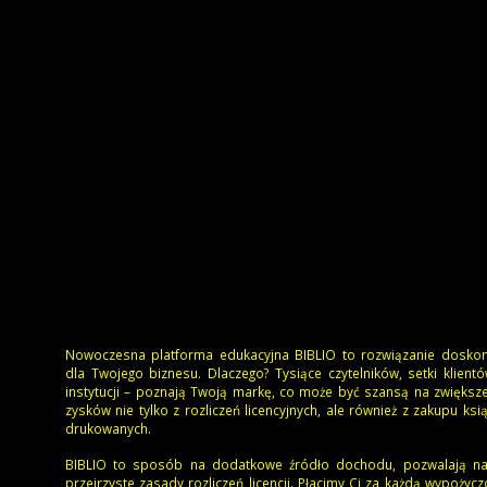
Nowoczesna platforma edukacyjna BIBLIO to rozwiązanie doskon
dla Twojego biznesu. Dlaczego? Tysiące czytelników, setki klient
instytucji – poznają Twoją markę, co może być szansą na zwiększ
zysków nie tylko z rozliczeń licencyjnych, ale również z zakupu ksi
drukowanych.
BIBLIO to sposób na dodatkowe źródło dochodu, pozwalają na
przejrzyste zasady rozliczeń licencji. Płacimy Ci za każdą wypożyc