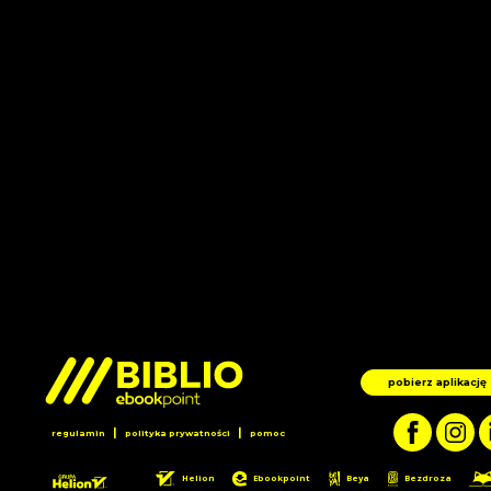
pobierz aplikację
|
|
regulamin
polityka prywatności
pomoc
Helion
Ebookpoint
Beya
Bezdroza