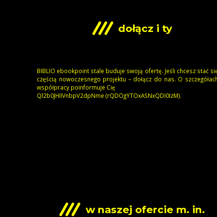
dołącz i ty
BIBLIO ebookpoint stale buduje swoją ofertę. Jeśli chcesz stać si
częścią nowoczesnego projektu – dołącz do nas. O szczegółac
współpracy poinformuje Cię
emNpd2VpbnVIIHJ0b2lQ
)
MzI0IDQxNSAxOTYgODQr
).
w naszej ofercie m. in.