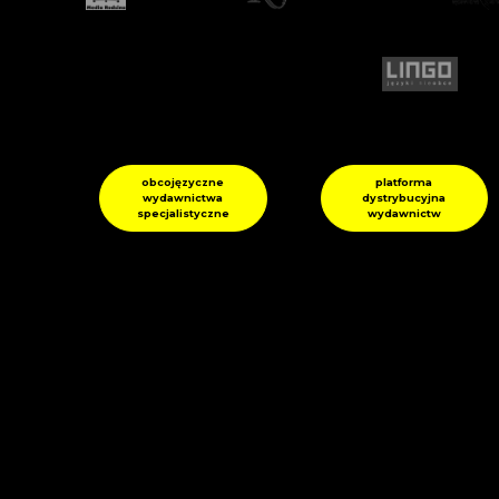
obcojęzyczne
platforma
wydawnictwa
dystrybucyjna
specjalistyczne
wydawnictw