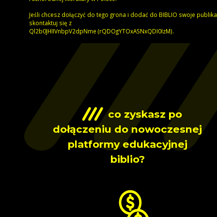
Jeśli chcesz dołączyć do tego grona i dodać do BIBLIO swoje publika
skontaktuj się z
emNpd2VpbnVIIHJ0b2lQ
)
MzI0IDQxNSAxOTYgODQr
).
co zyskasz po
dołączeniu do nowoczesnej
platformy edukacyjnej
biblio?