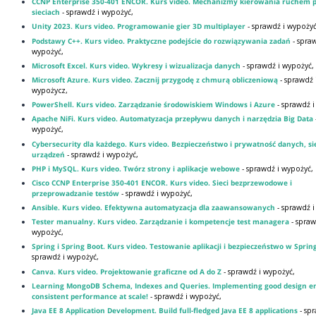
CCNP Enterprise 350-401 ENCOR. Kurs video. Mechanizmy kierowania ruchem 
sieciach
- sprawdź i wypożyć,
Unity 2023. Kurs video. Programowanie gier 3D multiplayer
- sprawdź i wypożyć
Podstawy C++. Kurs video. Praktyczne podejście do rozwiązywania zadań
- spra
wypożyć,
Microsoft Excel. Kurs video. Wykresy i wizualizacja danych
- sprawdź i wypożyć,
Microsoft Azure. Kurs video. Zacznij przygodę z chmurą obliczeniową
- sprawdź 
wypożycz,
PowerShell. Kurs video. Zarządzanie środowiskiem Windows i Azure
- sprawdź 
Apache NiFi. Kurs video. Automatyzacja przepływu danych i narzędzia Big Data
wypożyć,
Cybersecurity dla każdego. Kurs video. Bezpieczeństwo i prywatność danych, sie
urządzeń
- sprawdź i wypożyć,
PHP i MySQL. Kurs video. Twórz strony i aplikacje webowe
- sprawdź i wypożyć,
Cisco CCNP Enterprise 350-401 ENCOR. Kurs video. Sieci bezprzewodowe i
przeprowadzanie testów
- sprawdź i wypożyć,
Ansible. Kurs video. Efektywna automatyzacja dla zaawansowanych
- sprawdź 
Tester manualny. Kurs video. Zarządzanie i kompetencje test managera
- spraw
wypożyć,
Spring i Spring Boot. Kurs video. Testowanie aplikacji i bezpieczeństwo w Sprin
sprawdź i wypożyć,
Canva. Kurs video. Projektowanie graficzne od A do Z
- sprawdź i wypożyć,
Learning MongoDB Schema, Indexes and Queries. Implementing good design e
consistent performance at scale!
- sprawdź i wypożyć,
Java EE 8 Application Development. Build full-fledged Java EE 8 applications
- sp