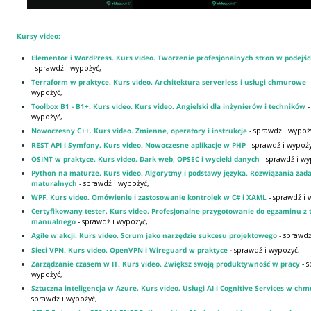
Kursy video:
Elementor i WordPress. Kurs video. Tworzenie profesjonalnych stron w podejśc
- sprawdź i wypożyć,
Terraform w praktyce. Kurs video. Architektura serverless i usługi chmurowe
wypożyć,
Toolbox B1 - B1+. Kurs video. Kurs video. Angielski dla inżynierów i techników
-
wypożyć,
Nowoczesny C++. Kurs video. Zmienne, operatory i instrukcje
- sprawdź i wypoż
REST API i Symfony. Kurs video. Nowoczesne aplikacje w PHP
- sprawdź i wypoży
OSINT w praktyce. Kurs video. Dark web, OPSEC i wycieki danych
- sprawdź i wy
Python na maturze. Kurs video. Algorytmy i podstawy języka. Rozwiązania zad
maturalnych
- sprawdź i wypożyć,
WPF. Kurs video. Omówienie i zastosowanie kontrolek w C# i XAML
- sprawdź i 
Certyfikowany tester. Kurs video. Profesjonalne przygotowanie do egzaminu z 
manualnego
- sprawdź i wypożyć,
Agile w akcji. Kurs video. Scrum jako narzędzie sukcesu projektowego
- sprawdź
Sieci VPN. Kurs video. OpenVPN i Wireguard w praktyce
-
sprawdź i wypożyć,
Zarządzanie czasem w IT. Kurs video. Zwiększ swoją produktywność w pracy
- 
wypożyć,
Sztuczna inteligencja w Azure. Kurs video. Usługi AI i Cognitive Services w ch
sprawdź i wypożyć,