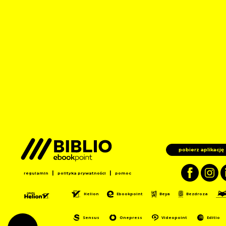
pobierz aplikację
|
|
regulamin
polityka prywatności
pomoc
Helion
Ebookpoint
Beya
Bezdroza
Sensus
Onepress
Videopoint
Editio