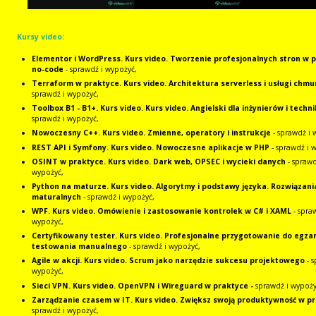
Kursy video:
Elementor i WordPress. Kurs video. Tworzenie profesjonalnych stron w p
no-code
- sprawdź i wypożyć,
Terraform w praktyce. Kurs video. Architektura serverless i usługi chm
sprawdź i wypożyć,
Toolbox B1 - B1+. Kurs video. Kurs video. Angielski dla inżynierów i techn
sprawdź i wypożyć,
Nowoczesny C++. Kurs video. Zmienne, operatory i instrukcje
- sprawdź i 
REST API i Symfony. Kurs video. Nowoczesne aplikacje w PHP
- sprawdź i 
OSINT w praktyce. Kurs video. Dark web, OPSEC i wycieki danych
- sprawd
wypożyć,
Python na maturze. Kurs video. Algorytmy i podstawy języka. Rozwiązan
maturalnych
- sprawdź i wypożyć,
WPF. Kurs video. Omówienie i zastosowanie kontrolek w C# i XAML
- spra
wypożyć,
Certyfikowany tester. Kurs video. Profesjonalne przygotowanie do egza
testowania manualnego
- sprawdź i wypożyć,
Agile w akcji. Kurs video. Scrum jako narzędzie sukcesu projektowego
- 
wypożyć,
Sieci VPN. Kurs video. OpenVPN i Wireguard w praktyce
-
sprawdź i wypoży
Zarządzanie czasem w IT. Kurs video. Zwiększ swoją produktywność w p
sprawdź i wypożyć,