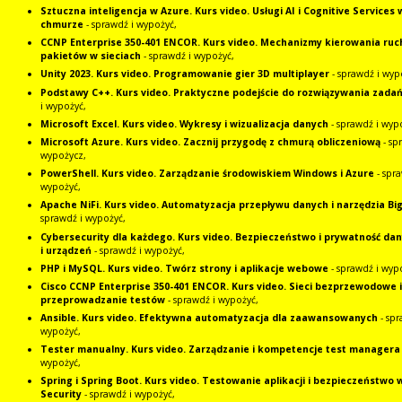
Sztuczna inteligencja w Azure. Kurs video. Usługi AI i Cognitive Services 
chmurze
- sprawdź i wypożyć,
CCNP Enterprise 350-401 ENCOR. Kurs video. Mechanizmy kierowania ru
pakietów w sieciach
- sprawdź i wypożyć,
Unity 2023. Kurs video. Programowanie gier 3D multiplayer
- sprawdź i wyp
Podstawy C++. Kurs video. Praktyczne podejście do rozwiązywania zada
i wypożyć,
Microsoft Excel. Kurs video. Wykresy i wizualizacja danych
- sprawdź i wyp
Microsoft Azure. Kurs video. Zacznij przygodę z chmurą obliczeniową
- sp
wypożycz,
PowerShell. Kurs video. Zarządzanie środowiskiem Windows i Azure
- spr
wypożyć,
Apache NiFi. Kurs video. Automatyzacja przepływu danych i narzędzia Bi
sprawdź i wypożyć,
Cybersecurity dla każdego. Kurs video. Bezpieczeństwo i prywatność dany
i urządzeń
- sprawdź i wypożyć,
PHP i MySQL. Kurs video. Twórz strony i aplikacje webowe
- sprawdź i wyp
Cisco CCNP Enterprise 350-401 ENCOR. Kurs video. Sieci bezprzewodowe i
przeprowadzanie testów
- sprawdź i wypożyć,
Ansible. Kurs video. Efektywna automatyzacja dla zaawansowanych
- spr
wypożyć,
Tester manualny. Kurs video. Zarządzanie i kompetencje test managera
wypożyć,
Spring i Spring Boot. Kurs video. Testowanie aplikacji i bezpieczeństwo 
Security
- sprawdź i wypożyć,