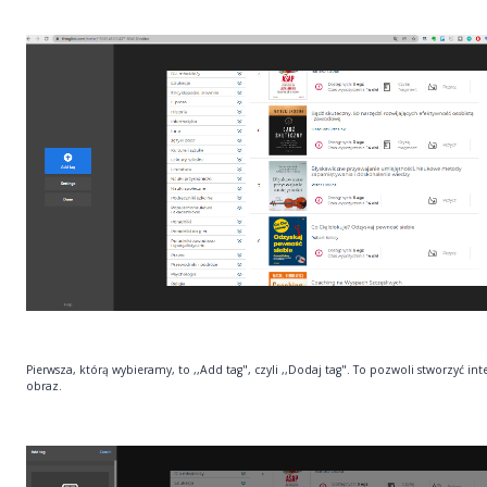
Pierwsza, którą wybieramy, to ,,Add tag", czyli ,,Dodaj tag". To pozwoli stworzyć in
obraz.