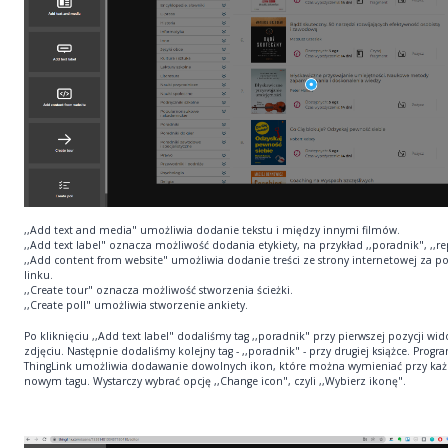
,,Add text and media" umożliwia dodanie tekstu i między innymi filmów.
,,Add text label" oznacza możliwość dodania etykiety, na przykład ,,poradnik", ,,re
,,Add content from website" umożliwia dodanie treści ze strony internetowej za 
linku.
,,Create tour" oznacza możliwość stworzenia ścieżki.
,,Create poll" umożliwia stworzenie ankiety.
Po kliknięciu ,,Add text label" dodaliśmy tag ,,poradnik" przy pierwszej pozycji wi
zdjęciu. Następnie dodaliśmy kolejny tag - ,,poradnik" - przy drugiej książce. Progr
ThingLink umożliwia dodawanie dowolnych ikon, które można wymieniać przy ka
nowym tagu. Wystarczy wybrać opcję ,,Change icon", czyli ,,Wybierz ikonę".