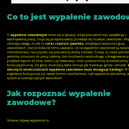
Co to jest wypalenie zawodo
O
wypaleniu zawodowym
mówi się w sytuacji, kiedy pracownik traci satysfakcję z
wykonywanej pracy, czuje się przepracowany, przestaje się rozwijać zawodowo. Eks
zwracają uwagę, że jest to
coraz częstsze zjawisko
, dotykające większości grup
zawodowych. Jeszcze kilka lat temu uważano, że na wypalenie zawodowe są naraże
menedżerowie, nauczyciele czy pracownicy służby zdrowia. Dzisiaj, w czasie pandem
jesteśmy zmuszeni do pracy zdalnej, bez możliwości swobodnego odreagowania 
przykład wyjście do kina, teatru czy restauracji, coraz powszechniej doświadczamy
formy psychicznej. Do głosu dochodzą takie emocje jak frustracja, gniew i smutek.
obecnych okolicznościach wypalenie zawodowe może dosięgnąć każdego.
W l
angielskiej funkcjonuje już nawet termin
covid burnout
, czyli wypalenie pandemią, a
życiem w nadzwyczajnych warunkach.
Jak rozpoznać wypalenie
zawodowe?
Główne objawy wypalenia to: