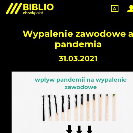
A
Wypalenie zawodowe 
pandemia
31.03.2021
FIRMY