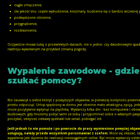
ciągłe zmęczenie,
zła jakość snu: częste wybudzenia, koszmary, budzenie się o bardzo wczesnej 
podwyższone ciśnienie,
przygnębienie,
rozdrażnienie,
Oczywiście mowa tutaj o przewlekłych stanach, nie o jedno- czy dwudniowym spa
nastroju wywołanym na przykład zmianą pogody.
Wypalenie zawodowe - gdzie
szukać pomocy?
Kto zauważył u siebie któryś z powyższych objawów, w pierwszej kolejności powinie
prostu odpocząć. Urlop spędzony w domu jest obecnie mało atrakcyjną opcją, jed
może pozytywnie wpłynąć na psychikę. Wystarczy kilka dni - bez komputera i obo
służbowych, gdy możemy pobyć sami ze sobą i przypomnieć sobie o własnych pasj
poczytać, obejrzeć ciekawy spektakl lub serial, pobiegać itd.
Jeśli jednak to nie pomoże i po powrocie do pracy wymienione powyżej objaw
ustępują, należy przede wszystkim porozmawiać z szefem.
Może się okazać, ż
wypalenia jest dążenie do realizacji nieosiągalnych celów. Być może wystarczy odd