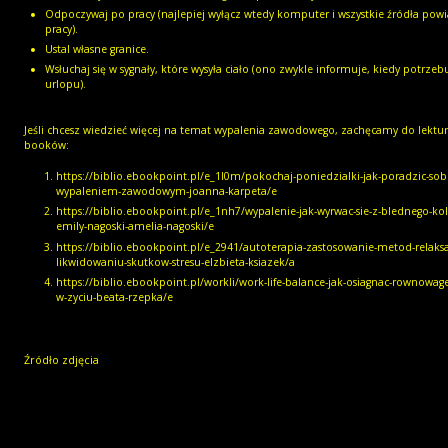
Odpoczywaj po pracy (najlepiej wyłącz wtedy komputer i wszystkie źródła po
pracy).
Ustal własne granice.
Wsłuchaj się w sygnały, które wysyła ciało (ono zwykle informuje, kiedy potrzeb
urlopu).
Jeśli chcesz wiedzieć więcej na temat wypalenia zawodowego, zachęcamy do lektur
booków:
https://biblio.ebookpoint.pl/e_1l0m/pokochaj-poniedzialki-jak-poradzic-sobi
wypaleniem-zawodowym-joanna-karpeta/e
https://biblio.ebookpoint.pl/e_1nh7/wypalenie-jak-wyrwac-sie-z-blednego-kola
emily-nagoski-amelia-nagoski/e
https://biblio.ebookpoint.pl/e_2941/autoterapia-zastosowanie-metod-relaks
likwidowaniu-skutkow-stresu-elzbieta-ksiazek/a
https://biblio.ebookpoint.pl/workli/work-life-balance-jak-osiagnac-rownowage
w-zyciu-beata-rzepka/e
Źródło zdjęcia