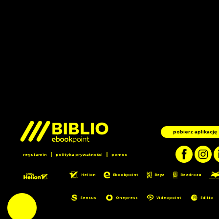
pobierz aplikację
|
|
regulamin
polityka prywatności
pomoc
Helion
Ebookpoint
Beya
Bezdroza
Sensus
Onepress
Videopoint
Editio