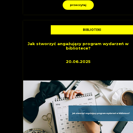
przeczytaj
BIBLIOTEKI
Jak stworzyć angażujący program wydarzeń w
bibliotece?
20.06.2025