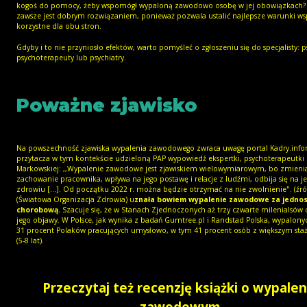
kogoś do pomocy, żeby wspomógł wypaloną zawodowo osobę w jej obowiązkach
zawsze jest dobrym rozwiązaniem, ponieważ pozwala ustalić najlepsze warunki ws
korzystne dla obu stron.
Gdyby i to nie przyniosło efektów, warto pomyśleć o zgłoszeniu się do specjalisty: 
psychoterapeuty lub psychiatry.
Poważne zjawisko
Na powszechność zjawiska wypalenia zawodowego zwraca uwagę portal Kadry.infor.
przytacza w tym kontekście udzieloną PAP wypowiedź ekspertki, psychoterapeutki 
Markowskiej: ,,Wypalenie zawodowe jest zjawiskiem wielowymiarowym, bo zmieni
zachowanie pracownika, wpływa na jego postawę i relacje z ludźmi, odbija się na j
zdrowiu [...]. Od początku 2022 r. można będzie otrzymać na nie zwolnienie". (
źr
(Światowa Organizacja Zdrowia) u
znała bowiem wypalenie zawodowe za jedno
chorobową.
Szacuje się, że w Stanach Zjednoczonych aż trzy czwarte milenialsó
jego objawy. W Polsce, jak wynika z badań Gumtree.pl i Randstad Polska, wypalonyc
31 procent Polaków pracujących umysłowo, w tym 41 procent osób z większym sta
(5-8 lat).
Przeczytaj też recenzję książki o wypalen
zawodowym