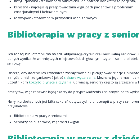
instytucjonalna - stosowana w odniesieniu do potrzeb konkretnego pacjenta,
kliniczna - najczęściej przeprowadzana w grupach pacjentów z problemami
emocjonalnymi i behawioralnymi,
rozwojowa - stosowana w przypadku osób zdrowych.
Biblioterapia w pracy z senio
Ten rodzaj biblioterapii ma na celu
aktywizację czytelniczą i kulturalną seniorów
. 
danych wynika, że w mniejszych miejscowościach głównymi czytelnikami bibliotek 
seniorzy.
Dlatego, aby docenić ich czytelnicze zaangażowanie i pielęgnować relacje z bibliot
z myślą o nich zorganizować jakieś
ciekawe wydarzenie
. Można w jego ramach uzm
uczestnikom
korzyści płynące z czytania
. Co więcej, seniorzy często są zrzeszeni w
emerytów, więc zapewne będą skorzy do przyprowadzenia znajomych na to wydar
Na rynku dostępnych jest kilka szkoleń dotyczących biblioterapii w pracy z seniore
przykładowe:
Biblioterapia w pracy z seniorami
Seniorzy pełni zdrowia, mądrości i wigoru
Biblioterapia w pracy z dzieć