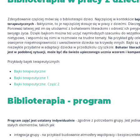
Zdecydowanie częściej mówi się o biblioterapii dzieci. Najczęściej w kontekście
baj
terapeutycznych
- faktycznie, to je najczęściej stosuje się w pracy z dziećmi. Dlacze
Ponieważ łatwiej jest im się utożsamić z bohaterami literackimi i odnieść ich peryp
swojego życia. Dzięki bajkom można też uczyć najmłodszych szacunku do wszystki
nietypowe, i wspomóc się nimi w rozmowie na trudne tematy. Na przykład gdy cel
oswojenie niepełnosprawności i uwrażliwienie dziecka na krzywdę innych. Bajki są
niezwykle przydatne w adaptacji dziecka w przedszkolu czy szkole.
Bohater literack
jest w podobnej sytuacji, może być dla świeżo upieczonego ucznia wzorem i kompa
Przykłady bajek terapeutycznych:
Bajki terapeutyczne
Bajki terapeutyczne 1
Bajki terapeutyczne. Część 2
Biblioterapia - program
Program zajęć jest ustalany indywidualnie
- zgodnie z potrzebami grupy. Jest jedna
stałych elementów, takich jak:
integracja grupy - na przykład budowanie atmosfery współpracy i bezpieczeńst