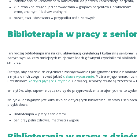
instytucjonalna - stosowana w odniesieniu do potrzeb konkretnego pacjenta,
kliniczna - najczęściej przeprowadzana w grupach pacjentów z problemami
emocjonalnymi i behawioralnymi,
rozwojowa - stosowana w przypadku osób zdrowych.
Biblioterapia w pracy z senio
Ten rodzaj biblioterapii ma na celu
aktywizację czytelniczą i kulturalną seniorów
. 
danych wynika, że w mniejszych miejscowościach głównymi czytelnikami bibliotek 
seniorzy.
Dlatego, aby docenić ich czytelnicze zaangażowanie i pielęgnować relacje z bibliot
z myślą o nich zorganizować jakieś
ciekawe wydarzenie
. Można w jego ramach uzm
uczestnikom
korzyści płynące z czytania
. Co więcej, seniorzy często są zrzeszeni w
emerytów, więc zapewne będą skorzy do przyprowadzenia znajomych na to wydar
Na rynku dostępnych jest kilka szkoleń dotyczących biblioterapii w pracy z seniore
przykładowe:
Biblioterapia w pracy z seniorami
Seniorzy pełni zdrowia, mądrości i wigoru
Biblioterapia w pracy z dzieć