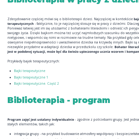
Zdecydowanie częściej mówi się o biblioterapii dzieci. Najczęściej w kontekście
baj
terapeutycznych
- faktycznie, to je najczęściej stosuje się w pracy z dziećmi. Dlacze
Ponieważ łatwiej jest im się utożsamić z bohaterami literackimi i odnieść ich peryp
swojego życia. Dzięki bajkom można też uczyć najmłodszych szacunku do wszystki
nietypowe, i wspomóc się nimi w rozmowie na trudne tematy. Na przykład gdy cel
oswojenie niepełnosprawności i uwrażliwienie dziecka na krzywdę innych. Bajki są
niezwykle przydatne w adaptacji dziecka w przedszkolu czy szkole.
Bohater literack
jest w podobnej sytuacji, może być dla świeżo upieczonego ucznia wzorem i kompa
Przykłady bajek terapeutycznych:
Bajki terapeutyczne
Bajki terapeutyczne 1
Bajki terapeutyczne. Część 2
Biblioterapia - program
Program zajęć jest ustalany indywidualnie
- zgodnie z potrzebami grupy. Jest jedna
stałych elementów, takich jak:
integracja grupy - na przykład budowanie atmosfery współpracy i bezpieczeńst