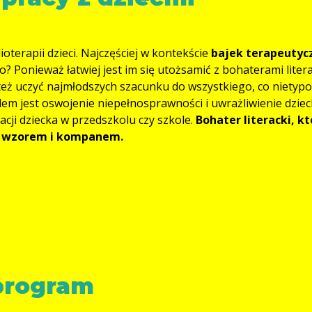
ioterapii dzieci. Najczęściej w kontekście
bajek terapeutyc
o? Ponieważ łatwiej jest im się utożsamić z bohaterami litera
też uczyć najmłodszych szacunku do wszystkiego, co nietyp
lem jest oswojenie niepełnosprawności i uwrażliwienie dziec
cji dziecka w przedszkolu czy szkole.
Bohater literacki, k
ia wzorem i kompanem.
 program