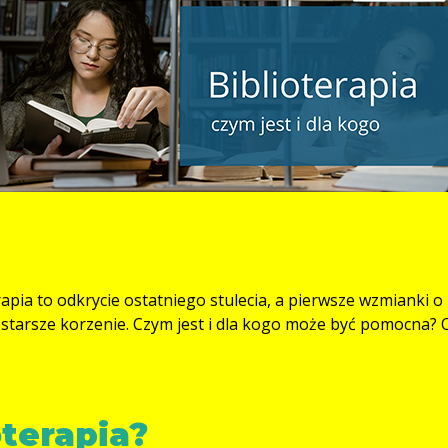
apia to odkrycie ostatniego stulecia, a pierwsze wzmianki o
starsze korzenie. Czym jest i dla kogo może być pomocna?
oterapia?