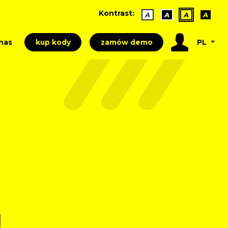
Kontrast:
A
A
A
A
nas
PL
kup kody
zamów demo