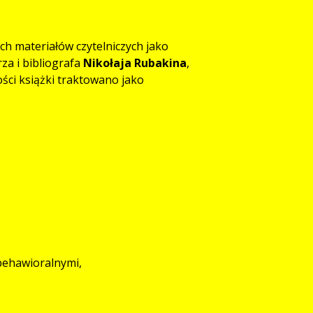
ych materiałów czytelniczych jako
rza i bibliografa
Nikołaja Rubakina
,
ości książki traktowano jako
behawioralnymi,