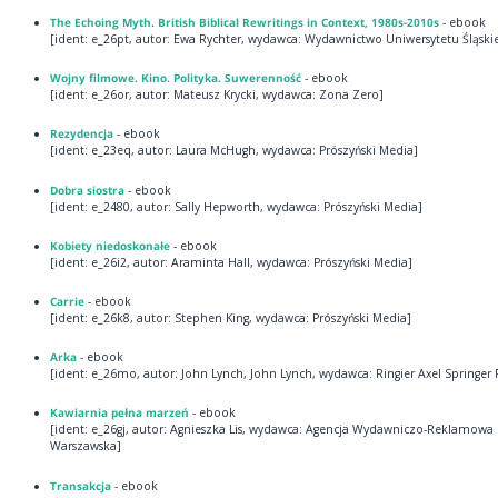
The Echoing Myth. British Biblical Rewritings in Context, 1980s-2010s
- ebook
[ident: e_26pt, autor: Ewa Rychter, wydawca: Wydawnictwo Uniwersytetu Śląski
Wojny filmowe. Kino. Polityka. Suwerenność
- ebook
[ident: e_26or, autor: Mateusz Krycki, wydawca: Zona Zero]
Rezydencja
- ebook
[ident: e_23eq, autor: Laura McHugh, wydawca: Prószyński Media]
Dobra siostra
- ebook
[ident: e_2480, autor: Sally Hepworth, wydawca: Prószyński Media]
Kobiety niedoskonałe
- ebook
[ident: e_26i2, autor: Araminta Hall, wydawca: Prószyński Media]
Carrie
- ebook
[ident: e_26k8, autor: Stephen King, wydawca: Prószyński Media]
Arka
- ebook
[ident: e_26mo, autor: John Lynch, John Lynch, wydawca: Ringier Axel Springer 
Kawiarnia pełna marzeń
- ebook
[ident: e_26gj, autor: Agnieszka Lis, wydawca: Agencja Wydawniczo-Reklamowa
Warszawska]
Transakcja
- ebook