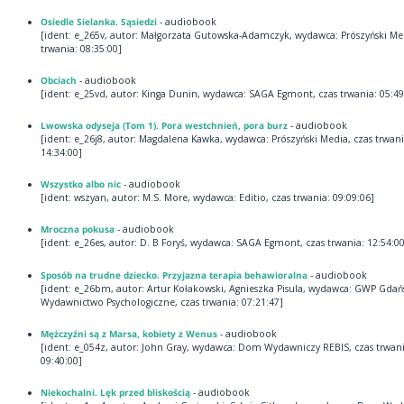
Osiedle Sielanka. Sąsiedzi
- audiobook
[ident: e_265v, autor: Małgorzata Gutowska-Adamczyk, wydawca: Prószyński Med
trwania: 08:35:00]
Obciach
- audiobook
[ident: e_25vd, autor: Kinga Dunin, wydawca: SAGA Egmont, czas trwania: 05:49
Lwowska odyseja (Tom 1). Pora westchnień, pora burz
- audiobook
[ident: e_26j8, autor: Magdalena Kawka, wydawca: Prószyński Media, czas trwani
14:34:00]
Wszystko albo nic
- audiobook
[ident: wszyan, autor: M.S. More, wydawca: Editio, czas trwania: 09:09:06]
Mroczna pokusa
- audiobook
[ident: e_26es, autor: D. B Foryś, wydawca: SAGA Egmont, czas trwania: 12:54:00
Sposób na trudne dziecko. Przyjazna terapia behawioralna
- audiobook
[ident: e_26bm, autor: Artur Kołakowski, Agnieszka Pisula, wydawca: GWP Gdań
Wydawnictwo Psychologiczne, czas trwania: 07:21:47]
Mężczyźni są z Marsa, kobiety z Wenus
- audiobook
[ident: e_054z, autor: John Gray, wydawca: Dom Wydawniczy REBIS, czas trwani
09:40:00]
Niekochalni. Lęk przed bliskością
- audiobook