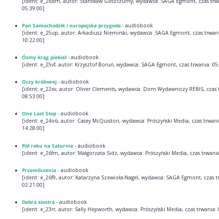
[ident: e_26dm, autor: Stanisław Goszczurny, wydawca: SAGA Egmont, czas trw
05:39:00]
Pan Samochodzik i europejska przygoda
- audiobook
[ident: e_25up, autor: Arkadiusz Niemirski, wydawca: SAGA Egmont, czas trwan
10:22:00]
Ósmy krąg piekieł
- audiobook
[ident: e_25vf, autor: Krzysztof Boruń, wydawca: SAGA Egmont, czas trwania: 05
Oczy królowej
- audiobook
[ident: e_22xv, autor: Oliver Clements, wydawca: Dom Wydawniczy REBIS, czas 
08:53:00]
One Last Stop
- audiobook
[ident: e_24o6, autor: Casey McQuiston, wydawca: Prószyński Media, czas trwani
14:28:00]
Pół roku na Saturnie
- audiobook
[ident: e_26fm, autor: Małgorzata Sidz, wydawca: Prószyński Media, czas trwania
Przemilczenia
- audiobook
[ident: e_26f9, autor: Katarzyna Szewioła-Nagel, wydawca: SAGA Egmont, czas t
02:21:00]
Dobra siostra
- audiobook
[ident: e_23rr, autor: Sally Hepworth, wydawca: Prószyński Media, czas trwania: 