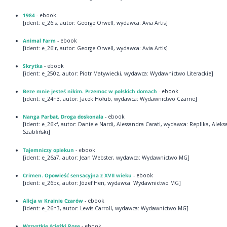
1984
- ebook
[ident: e_26is, autor: George Orwell, wydawca: Avia Artis]
Animal Farm
- ebook
[ident: e_26ir, autor: George Orwell, wydawca: Avia Artis]
Skrytka
- ebook
[ident: e_250z, autor: Piotr Matywiecki, wydawca: Wydawnictwo Literackie]
Beze mnie jesteś nikim. Przemoc w polskich domach
- ebook
[ident: e_24n3, autor: Jacek Hołub, wydawca: Wydawnictwo Czarne]
Nanga Parbat. Droga doskonała
- ebook
[ident: e_26kf, autor: Daniele Nardi, Alessandra Carati, wydawca: Replika, Alek
Szabliński]
Tajemniczy opiekun
- ebook
[ident: e_26a7, autor: Jean Webster, wydawca: Wydawnictwo MG]
Crimen. Opowieść sensacyjna z XVII wieku
- ebook
[ident: e_26bc, autor: Józef Hen, wydawca: Wydawnictwo MG]
Alicja w Krainie Czarów
- ebook
[ident: e_26n3, autor: Lewis Carroll, wydawca: Wydawnictwo MG]
Wszystkie ścieżki Rose
- ebook