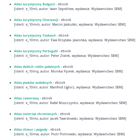
Atlas turystyczny Bułgarii
- ebook
[ident: e_10ml, autor: Iwan Sepetliew, wydawca: Wydawnictwo SBM]
Atlas turystyczny Chorwacji
- ebook
[ident: e_10mm, autor: Marcin Jaskulski, wydawca: Wydawnictwo SBM]
Atlas turystyczny Toskanii
- ebook
[ident: e_10mn, autor: Ewa Krzątała- Jaworska, wydawca: Wydawnictwo SBM]
Atlas turystyczny Portugalii
- ebook
[ident: e_10mo, autor: Peter Zralek, wydawca: Wydawnictwo SBM]
Atlas dzikich roślin jadalnych
- ebook
[ident: e_10mq, autor: Monika Fijołek, wydawca: Wydawnictwo SBM]
Atlas ptaków ozdobnych
- ebook
[ident: e_10mr, autor: Manfred Uglorz, wydawca: Wydawnictwo SBM]
Atlas rowerowy
- ebook
[ident: e_10ms, autor: Rafał Muszczynko, wydawca: Wydawnictwo SBM]
Atlas zwierząt chronionych
- ebook
[ident: e_10mv, autor: Jacek Twardowski, wydawca: Wydawnictwo SBM]
Atlas chmur i pogody
- ebook
[ident: e_10mw, autor: Piotr Piotrowski, wydawca: Wydawnictwo SBM]