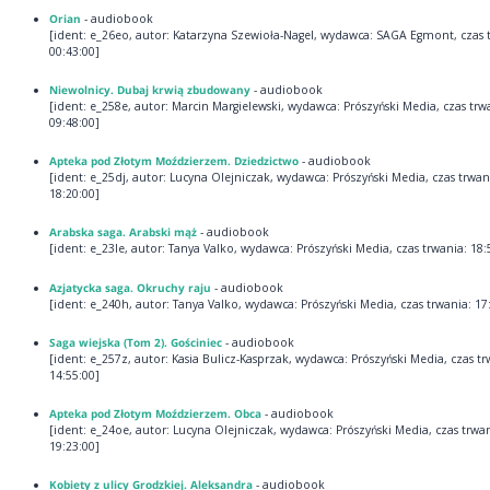
Orian
- audiobook
[ident: e_26eo, autor: Katarzyna Szewioła-Nagel, wydawca: SAGA Egmont, czas 
00:43:00]
Niewolnicy. Dubaj krwią zbudowany
- audiobook
[ident: e_258e, autor: Marcin Margielewski, wydawca: Prószyński Media, czas trw
09:48:00]
Apteka pod Złotym Moździerzem. Dziedzictwo
- audiobook
[ident: e_25dj, autor: Lucyna Olejniczak, wydawca: Prószyński Media, czas trwan
18:20:00]
Arabska saga. Arabski mąż
- audiobook
[ident: e_23le, autor: Tanya Valko, wydawca: Prószyński Media, czas trwania: 18:
Azjatycka saga. Okruchy raju
- audiobook
[ident: e_240h, autor: Tanya Valko, wydawca: Prószyński Media, czas trwania: 17
Saga wiejska (Tom 2). Gościniec
- audiobook
[ident: e_257z, autor: Kasia Bulicz-Kasprzak, wydawca: Prószyński Media, czas tr
14:55:00]
Apteka pod Złotym Moździerzem. Obca
- audiobook
[ident: e_24oe, autor: Lucyna Olejniczak, wydawca: Prószyński Media, czas trwan
19:23:00]
Kobiety z ulicy Grodzkiej. Aleksandra
- audiobook