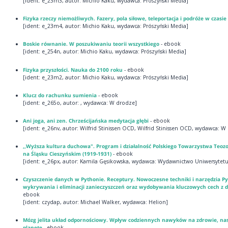
[ident: e_23m3, autor: Michio Kaku, wydawca: Prószyński Media]
Fizyka rzeczy niemożliwych. Fazery, pola siłowe, teleportacja i podróże w czasie
[ident: e_23m4, autor: Michio Kaku, wydawca: Prószyński Media]
Boskie równanie. W poszukiwaniu teorii wszystkiego
- ebook
[ident: e_254n, autor: Michio Kaku, wydawca: Prószyński Media]
Fizyka przyszłości. Nauka do 2100 roku
- ebook
[ident: e_23m2, autor: Michio Kaku, wydawca: Prószyński Media]
Klucz do rachunku sumienia
- ebook
[ident: e_265o, autor: , wydawca: W drodze]
Ani joga, ani zen. Chrześcijańska medytacja głębi
- ebook
[ident: e_26nv, autor: Wilfrid Stinissen OCD, Wilfrid Stinissen OCD, wydawca: W
,,Wyższa kultura duchowa". Program i działalność Polskiego Towarzystwa Teoz
na Śląsku Cieszyńskim (1919-1931)
- ebook
[ident: e_26px, autor: Kamila Gęsikowska, wydawca: Wydawnictwo Uniwersytetu
Czyszczenie danych w Pythonie. Receptury. Nowoczesne techniki i narzędzia P
wykrywania i eliminacji zanieczyszczeń oraz wydobywania kluczowych cech z 
ebook
[ident: czydap, autor: Michael Walker, wydawca: Helion]
Mózg jelita układ odpornościowy. Wpływ codziennych nawyków na zdrowie, nast
planetę
- ebook