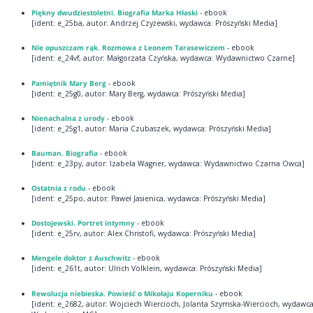
Piękny dwudziestoletni. Biografia Marka Hłaski
- ebook
[ident: e_25ba, autor: Andrzej Czyżewski, wydawca: Prószyński Media]
Nie opuszczam rąk. Rozmowa z Leonem Tarasewiczem
- ebook
[ident: e_24vf, autor: Małgorzata Czyńska, wydawca: Wydawnictwo Czarne]
Pamiętnik Mary Berg
- ebook
[ident: e_25g0, autor: Mary Berg, wydawca: Prószyński Media]
Nienachalna z urody
- ebook
[ident: e_25g1, autor: Maria Czubaszek, wydawca: Prószyński Media]
Bauman. Biografia
- ebook
[ident: e_23py, autor: Izabela Wagner, wydawca: Wydawnictwo Czarna Owca]
Ostatnia z rodu
- ebook
[ident: e_25po, autor: Paweł Jasienica, wydawca: Prószyński Media]
Dostojewski. Portret intymny
- ebook
[ident: e_25rv, autor: Alex Christofi, wydawca: Prószyński Media]
Mengele doktor z Auschwitz
- ebook
[ident: e_261t, autor: Ulrich Völklein, wydawca: Prószyński Media]
Rewolucja niebieska. Powieść o Mikołaju Koperniku
- ebook
[ident: e_2682, autor: Wojciech Wiercioch, Jolanta Szymska-Wiercioch, wydawca