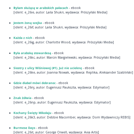
Byłam służącą w arabskich pałacach
- ebook
[ident: e_26ie, autor: Laila Shukri, wydawca: Prószyński Media]
Jestem żoną szejka
- ebook
[ident: e_26if, autor: Laila Shukri, wydawca: Prószyński Media]
Każda z nich
- ebook
[ident: e_26ig, autor: Charlotte Wood, wydawca: Prószyński Media]
Była arabską stewardesą
- ebook
[ident: e_26kc, autor: Marcin Margielewski, wydawca: Prószyński Media]
Siostry z ulicy Wiśniowej (#1). Już nie ucieknę
- ebook
[ident: e_26ke, autor: Joanna Nowak, wydawca: Replika, Aleksander Szabliński]
Gdzie diabeł mówi dobranoc
- ebook
[ident: e_26nj, autor: Eugeniusz Paukszta, wydawca: Estymator]
Znak żółwia
- ebook
[ident: e_26np, autor: Eugeniusz Paukszta, wydawca: Estymator]
Kochany Święty Mikołaju
- ebook
[ident: e_26k3, autor: Debbie Macomber, wydawca: Dom Wydawniczy REBIS]
Burmese Days
- ebook
[ident: e_26it, autor: George Orwell, wydawca: Avia Artis]