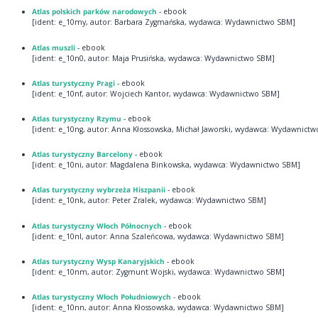
Atlas polskich parków narodowych
- ebook
[ident: e_10my, autor: Barbara Zygmańska, wydawca: Wydawnictwo SBM]
Atlas muszli
- ebook
[ident: e_10n0, autor: Maja Prusińska, wydawca: Wydawnictwo SBM]
Atlas turystyczny Pragi
- ebook
[ident: e_10nf, autor: Wojciech Kantor, wydawca: Wydawnictwo SBM]
Atlas turystyczny Rzymu
- ebook
[ident: e_10ng, autor: Anna Kłossowska, Michał Jaworski, wydawca: Wydawnict
Atlas turystyczny Barcelony
- ebook
[ident: e_10ni, autor: Magdalena Binkowska, wydawca: Wydawnictwo SBM]
Atlas turystyczny wybrzeża Hiszpanii
- ebook
[ident: e_10nk, autor: Peter Zralek, wydawca: Wydawnictwo SBM]
Atlas turystyczny Włoch Północnych
- ebook
[ident: e_10nl, autor: Anna Szaleńcowa, wydawca: Wydawnictwo SBM]
Atlas turystyczny Wysp Kanaryjskich
- ebook
[ident: e_10nm, autor: Zygmunt Wojski, wydawca: Wydawnictwo SBM]
Atlas turystyczny Włoch Południowych
- ebook
[ident: e_10nn, autor: Anna Kłossowska, wydawca: Wydawnictwo SBM]