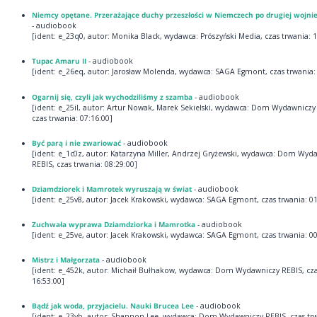
Niemcy opętane. Przerażające duchy przeszłości w Niemczech po drugiej wojni
- audiobook
[ident: e_23q0, autor: Monika Black, wydawca: Prószyński Media, czas trwania: 1
Tupac Amaru II
- audiobook
[ident: e_26eq, autor: Jarosław Molenda, wydawca: SAGA Egmont, czas trwania: 
Ogarnij się, czyli jak wychodziliśmy z szamba
- audiobook
[ident: e_25il, autor: Artur Nowak, Marek Sekielski, wydawca: Dom Wydawniczy
czas trwania: 07:16:00]
Być parą i nie zwariować
- audiobook
[ident: e_1c0z, autor: Katarzyna Miller, Andrzej Gryżewski, wydawca: Dom Wyd
REBIS, czas trwania: 08:29:00]
Dziamdziorek i Mamrotek wyruszają w świat
- audiobook
[ident: e_25v8, autor: Jacek Krakowski, wydawca: SAGA Egmont, czas trwania: 01
Zuchwała wyprawa Dziamdziorka i Mamrotka
- audiobook
[ident: e_25ve, autor: Jacek Krakowski, wydawca: SAGA Egmont, czas trwania: 00
Mistrz i Małgorzata
- audiobook
[ident: e_452k, autor: Michaił Bułhakow, wydawca: Dom Wydawniczy REBIS, cza
16:53:00]
Bądź jak woda, przyjacielu. Nauki Brucea Lee
- audiobook
[ident: e_23yb, autor: Shannon Lee, wydawca: Dom Wydawniczy REBIS, czas trw