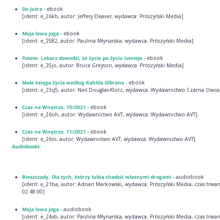
Do jutra
- ebook
[ident: e_26kb, autor: Jeffery Deaver, wydawca: Prószyński Media]
Moja lewa joga
- ebook
[ident: e_2582, autor: Paulina Młynarska, wydawca: Prószyński Media]
Potem. Lekarz dowodzi, że życie po życiu istnieje
- ebook
[ident: e_25jo, autor: Bruce Greyson, wydawca: Prószyński Media]
Mała księga życia według Kahlila Gibrana
- ebook
[ident: e_23q5, autor: Neil Douglas-Klotz, wydawca: Wydawnictwo Czarna Owca
Czas na Wnętrze. 10/2021
- ebook
[ident: e_26oh, autor: Wydawnictwo AVT, wydawca: Wydawnictwo AVT]
Czas na Wnętrze. 11/2021
- ebook
[ident: e_26oi, autor: Wydawnictwo AVT, wydawca: Wydawnictwo AVT]
Audiobooki:
Bieszczady. Dla tych, którzy lubią chodzić własnymi drogami
- audiobook
[ident: e_21ba, autor: Adrian Markowski, wydawca: Prószyński Media, czas trwan
02:48:00]
Moja lewa joga
- audiobook
[ident: e_24xb, autor: Paulina Młynarska, wydawca: Prószyński Media, czas trwan