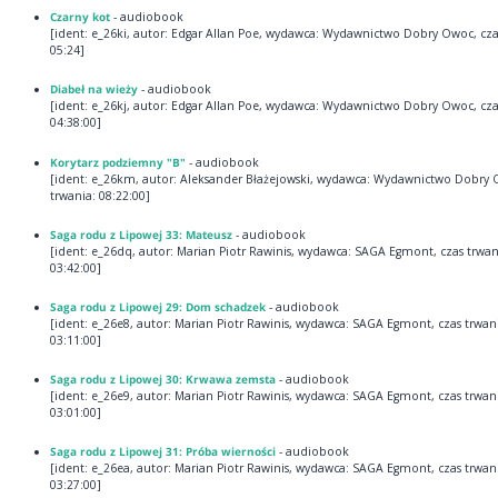
Czarny kot
- audiobook
[ident: e_26ki, autor: Edgar Allan Poe, wydawca: Wydawnictwo Dobry Owoc, cza
05:24]
Diabeł na wieży
- audiobook
[ident: e_26kj, autor: Edgar Allan Poe, wydawca: Wydawnictwo Dobry Owoc, cza
04:38:00]
Korytarz podziemny "B"
- audiobook
[ident: e_26km, autor: Aleksander Błażejowski, wydawca: Wydawnictwo Dobry 
trwania: 08:22:00]
Saga rodu z Lipowej 33: Mateusz
- audiobook
[ident: e_26dq, autor: Marian Piotr Rawinis, wydawca: SAGA Egmont, czas trwan
03:42:00]
Saga rodu z Lipowej 29: Dom schadzek
- audiobook
[ident: e_26e8, autor: Marian Piotr Rawinis, wydawca: SAGA Egmont, czas trwan
03:11:00]
Saga rodu z Lipowej 30: Krwawa zemsta
- audiobook
[ident: e_26e9, autor: Marian Piotr Rawinis, wydawca: SAGA Egmont, czas trwan
03:01:00]
Saga rodu z Lipowej 31: Próba wierności
- audiobook
[ident: e_26ea, autor: Marian Piotr Rawinis, wydawca: SAGA Egmont, czas trwan
03:27:00]