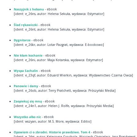
Naszyjnik z hebanu
- ebook
[ident: e_26ns, autor: Helena Sekuła, wydawca: Estymator]
Ślad rękawiczki
- ebook
[ident: e_26nt, autor: Helena Sekuła, wydawca: Estymator]
Dygnitarze
- ebook
[ident: e_26kr, autor: Lotar Pazgrat, wydawca: E-bookowo]
Nie kłam kochanie
- ebook
[ident: e_26ni, autor: Maja Kotarska, wydawca: Estymator]
Wyspa Sachalin
- ebook
[ident: e_23qf, autor: Eduard Wierkin, wydawca: Wydawnictwo Czarna Owca]
Panowie i damy
- ebook
[ident: e_26ob, autor: Terry Pratchett, wydawca: Prószyński Media]
Zaopiekuj się mną
- ebook
[ident: e_24n1, autor: Helen J. Rolfe, wydawca: Prószyński Media]
Wszystko albo nic
- ebook
[ident: wszyan, autor: M.S. More, wydawca: Editio]
Opowiem ci o zbrodni. Historie prawdziwe. Tom 4
- ebook
[ident: e_26gi, autor: Katarzyna Grochola, Wojciech Chmielarz, Igor Brejdygant,