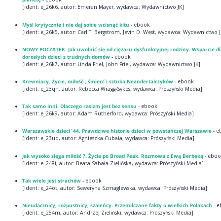
[ident: e_26k6, autor: Emeran Mayer, wydawca: Wydawnictwo JK]
Myśl krytycznie i nie daj sobie wcisnąć kitu
- ebook
[ident: e_26k5, autor: Carl T. Bergstrom, Jevin D. West, wydawca: Wydawnictwo J
NOWY POCZĄTEK. Jak uwolnić się od ciężaru dysfunkcyjnej rodziny. Wsparcie dl
dorosłych dzieci z trudnych domów
- ebook
[ident: e_26k7, autor: Linda Friel, John Friel, wydawca: Wydawnictwo JK]
Krewniacy. Życie, miłość , śmierć i sztuka Neandertalczyków
- ebook
[ident: e_23qh, autor: Rebecca Wragg-Sykes, wydawca: Prószyński Media]
Tak samo inni. Dlaczego rasizm jest bez sensu
- ebook
[ident: e_26k9, autor: Adam Rutherford, wydawca: Prószyński Media]
Warszawskie dzieci`44. Prawdziwe historie dzieci w powstańczej Warszawie
- 
[ident: e_23uq, autor: Agnieszka Cubała, wydawca: Prószyński Media]
Jak wysoko sięga miłość ?. Życie po Broad Peak. Rozmowa z Ewą Berbeką
- ebo
[ident: e_248i, autor: Beata Sabała-Zielińska, wydawca: Prószyński Media]
Tak wiele jest strachów
- ebook
[ident: e_24ot, autor: Seweryna Szmaglewska, wydawca: Prószyński Media]
Nieudacznicy, rozpustnicy, szaleńcy. Przemilczane fakty o wielkich Polakach
- e
[ident: e_254m, autor: Andrzej Zieliński, wydawca: Prószyński Media]