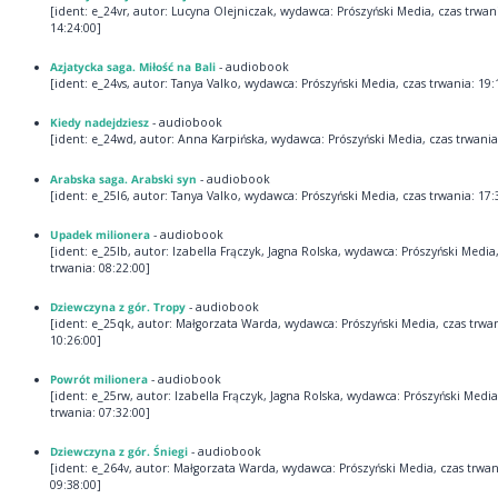
[ident: e_24vr, autor: Lucyna Olejniczak, wydawca: Prószyński Media, czas trwan
14:24:00]
Azjatycka saga. Miłość na Bali
- audiobook
[ident: e_24vs, autor: Tanya Valko, wydawca: Prószyński Media, czas trwania: 19:
Kiedy nadejdziesz
- audiobook
[ident: e_24wd, autor: Anna Karpińska, wydawca: Prószyński Media, czas trwania
Arabska saga. Arabski syn
- audiobook
[ident: e_25l6, autor: Tanya Valko, wydawca: Prószyński Media, czas trwania: 17:
Upadek milionera
- audiobook
[ident: e_25lb, autor: Izabella Frączyk, Jagna Rolska, wydawca: Prószyński Media,
trwania: 08:22:00]
Dziewczyna z gór. Tropy
- audiobook
[ident: e_25qk, autor: Małgorzata Warda, wydawca: Prószyński Media, czas trwan
10:26:00]
Powrót milionera
- audiobook
[ident: e_25rw, autor: Izabella Frączyk, Jagna Rolska, wydawca: Prószyński Media
trwania: 07:32:00]
Dziewczyna z gór. Śniegi
- audiobook
[ident: e_264v, autor: Małgorzata Warda, wydawca: Prószyński Media, czas trwan
09:38:00]