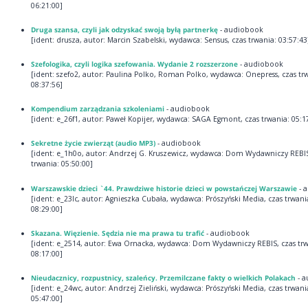
06:21:00]
Druga szansa, czyli jak odzyskać swoją byłą partnerkę
- audiobook
[ident: drusza, autor: Marcin Szabelski, wydawca: Sensus, czas trwania: 03:57:43
Szefologika, czyli logika szefowania. Wydanie 2 rozszerzone
- audiobook
[ident: szefo2, autor: Paulina Polko, Roman Polko, wydawca: Onepress, czas tr
08:37:56]
Kompendium zarządzania szkoleniami
- audiobook
[ident: e_26f1, autor: Paweł Kopijer, wydawca: SAGA Egmont, czas trwania: 05:1
Sekretne życie zwierząt (audio MP3)
- audiobook
[ident: e_1h0o, autor: Andrzej G. Kruszewicz, wydawca: Dom Wydawniczy REBIS
trwania: 05:50:00]
Warszawskie dzieci `44. Prawdziwe historie dzieci w powstańczej Warszawie
- 
[ident: e_23lc, autor: Agnieszka Cubała, wydawca: Prószyński Media, czas trwani
08:29:00]
Skazana. Więzienie. Sędzia nie ma prawa tu trafić
- audiobook
[ident: e_2514, autor: Ewa Ornacka, wydawca: Dom Wydawniczy REBIS, czas trw
08:17:00]
Nieudacznicy, rozpustnicy, szaleńcy. Przemilczane fakty o wielkich Polakach
- a
[ident: e_24wc, autor: Andrzej Zieliński, wydawca: Prószyński Media, czas trwani
05:47:00]