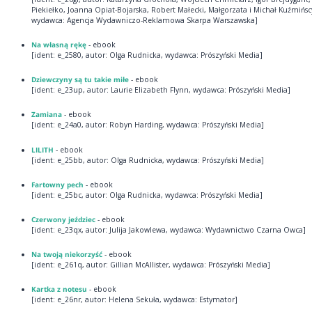
Piekiełko, Joanna Opiat-Bojarska, Robert Małecki, Małgorzata i Michał Kuźmińsc
wydawca: Agencja Wydawniczo-Reklamowa Skarpa Warszawska]
Na własną rękę
- ebook
[ident: e_2580, autor: Olga Rudnicka, wydawca: Prószyński Media]
Dziewczyny są tu takie miłe
- ebook
[ident: e_23up, autor: Laurie Elizabeth Flynn, wydawca: Prószyński Media]
Zamiana
- ebook
[ident: e_24a0, autor: Robyn Harding, wydawca: Prószyński Media]
LILITH
- ebook
[ident: e_25bb, autor: Olga Rudnicka, wydawca: Prószyński Media]
Fartowny pech
- ebook
[ident: e_25bc, autor: Olga Rudnicka, wydawca: Prószyński Media]
Czerwony jeździec
- ebook
[ident: e_23qx, autor: Julija Jakowlewa, wydawca: Wydawnictwo Czarna Owca]
Na twoją niekorzyść
- ebook
[ident: e_261q, autor: Gillian McAllister, wydawca: Prószyński Media]
Kartka z notesu
- ebook
[ident: e_26nr, autor: Helena Sekuła, wydawca: Estymator]