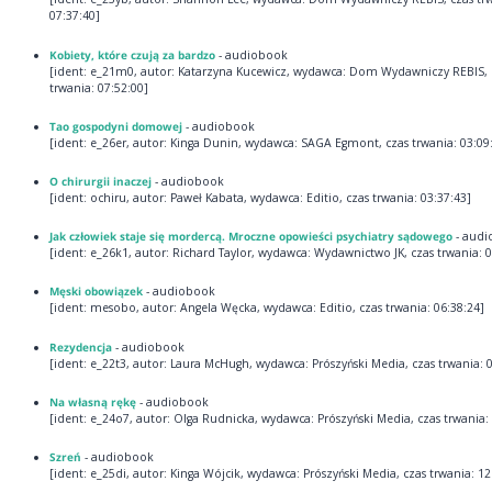
07:37:40]
Kobiety, które czują za bardzo
- audiobook
[ident: e_21m0, autor: Katarzyna Kucewicz, wydawca: Dom Wydawniczy REBIS, 
trwania: 07:52:00]
Tao gospodyni domowej
- audiobook
[ident: e_26er, autor: Kinga Dunin, wydawca: SAGA Egmont, czas trwania: 03:09
O chirurgii inaczej
- audiobook
[ident: ochiru, autor: Paweł Kabata, wydawca: Editio, czas trwania: 03:37:43]
Jak człowiek staje się mordercą. Mroczne opowieści psychiatry sądowego
- audi
[ident: e_26k1, autor: Richard Taylor, wydawca: Wydawnictwo JK, czas trwania: 0
Męski obowiązek
- audiobook
[ident: mesobo, autor: Angela Węcka, wydawca: Editio, czas trwania: 06:38:24]
Rezydencja
- audiobook
[ident: e_22t3, autor: Laura McHugh, wydawca: Prószyński Media, czas trwania: 0
Na własną rękę
- audiobook
[ident: e_24o7, autor: Olga Rudnicka, wydawca: Prószyński Media, czas trwania: 
Szreń
- audiobook
[ident: e_25di, autor: Kinga Wójcik, wydawca: Prószyński Media, czas trwania: 12