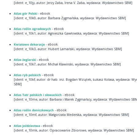
[ident: e_10jy, autor: Jerzy Żaba, Irena V. Żaba, wydawca: Wydawnictwo SBM]
Atlas gór Polski
- ebook
[ident: e_10k0, autor: Barbara Zygmańska, wydawca: Wydawnictwo SBM]
Atlas roślin ogrodowych
- ebook
[ident: e_10k1, autor: Agnieszka Gawłowska, wydawca: Wydawnictwo SBM]
Kwiatowe dekoracje
- ebook
[ident: e_10k3, autor: Hubert Lamański, wydawca: Wydawnictwo SBM]
Atlas żeglarski
- ebook
[ident: e_10k7, autor: Michał Klawinski, wydawca: Wydawnictwo SBM]
Atlas ryb polskich
- ebook
[ident: e_10kf, autor: dr hab. inż. Bogdan Wziątek, Łukasz Kolasa, wydawca: W
SBM]
Atlas Tatr polskich i słowackich
- ebook
[ident: e_10me, autor: Barbara i Marek Zygmańscy, wydawca: Wydawnictwo SB
Atlas roślin doniczkowych
- ebook
[ident: e_10mf, autor: Małgorzata Mederska, wydawca: Wydawnictwo SBM]
Atlas jeździectwa
- ebook
[ident: e_10mk, autor: Opracowanie Zbiorowe, wydawca: Wydawnictwo SBM]