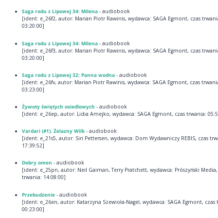
Saga rodu z Lipowej 34: Milena
- audiobook
[ident: e_26f2, autor: Marian Piotr Rawinis, wydawca: SAGA Egmont, czas trwani
03:20:00]
Saga rodu z Lipowej 34: Milena
- audiobook
[ident: e_26f3, autor: Marian Piotr Rawinis, wydawca: SAGA Egmont, czas trwani
03:20:00]
Saga rodu z Lipowej 32: Panna wodna
- audiobook
[ident: e_26fv, autor: Marian Piotr Rawinis, wydawca: SAGA Egmont, czas trwani
03:23:00]
Żywoty świętych osiedlowych
- audiobook
[ident: e_26ep, autor: Lidia Amejko, wydawca: SAGA Egmont, czas trwania: 05:5
Vardari (#1). Żelazny Wilk
- audiobook
[ident: e_21s5, autor: Siri Pettersen, wydawca: Dom Wydawniczy REBIS, czas trw
17:39:52]
Dobry omen
- audiobook
[ident: e_25pn, autor: Neil Gaiman, Terry Pratchett, wydawca: Prószyński Media,
trwania: 14:08:00]
Przebudzenie
- audiobook
[ident: e_26en, autor: Katarzyna Szewioła-Nagel, wydawca: SAGA Egmont, czas 
00:23:00]