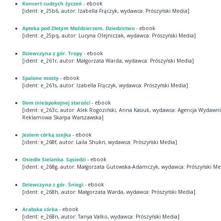
Koncert cudzych życzeń
- ebook
[ident: e_25b6, autor: Izabella Frączyk, wydawca: Prószyński Media]
Apteka pod Złotym Moździerzem. Dziedzictwo
- ebook
[ident: e_25pq, autor: Lucyna Olejniczak, wydawca: Prószyński Media]
Dziewczyna z gór. Tropy
- ebook
[ident: e_261r, autor: Małgorzata Warda, wydawca: Prószyński Media]
Spalone mosty
- ebook
[ident: e_261s, autor: Izabella Frączyk, wydawca: Prószyński Media]
Dom (nie)spokojnej starości
- ebook
[ident: e_263c, autor: Alek Rogoziński, Anna Kasiuk, wydawca: Agencja Wydawni
Reklamowa Skarpa Warszawska]
Jestem córką szejka
- ebook
[ident: e_268f, autor: Laila Shukri, wydawca: Prószyński Media]
Osiedle Sielanka. Sąsiedzi
- ebook
[ident: e_268g, autor: Małgorzata Gutowska-Adamczyk, wydawca: Prószyński Me
Dziewczyna z gór. Śniegi
- ebook
[ident: e_268h, autor: Małgorzata Warda, wydawca: Prószyński Media]
Arabska córka
- ebook
[ident: e_268n, autor: Tanya Valko, wydawca: Prószyński Media]