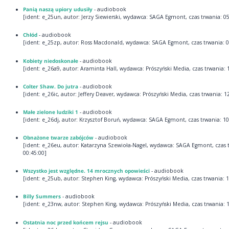
Panią naszą upiory udusiły
- audiobook
[ident: e_25un, autor: Jerzy Siewierski, wydawca: SAGA Egmont, czas trwania: 05
Chłód
- audiobook
[ident: e_25zp, autor: Ross Macdonald, wydawca: SAGA Egmont, czas trwania: 0
Kobiety niedoskonałe
- audiobook
[ident: e_26a9, autor: Araminta Hall, wydawca: Prószyński Media, czas trwania: 
Colter Shaw. Do jutra
- audiobook
[ident: e_26ic, autor: Jeffery Deaver, wydawca: Prószyński Media, czas trwania: 1
Małe zielone ludziki 1
- audiobook
[ident: e_26dj, autor: Krzysztof Boruń, wydawca: SAGA Egmont, czas trwania: 10
Obnażone twarze zabójców
- audiobook
[ident: e_26eu, autor: Katarzyna Szewioła-Nagel, wydawca: SAGA Egmont, czas 
00:45:00]
Wszystko jest względne. 14 mrocznych opowieści
- audiobook
[ident: e_25ub, autor: Stephen King, wydawca: Prószyński Media, czas trwania: 1
Billy Summers
- audiobook
[ident: e_23nw, autor: Stephen King, wydawca: Prószyński Media, czas trwania: 1
Ostatnia noc przed końcem rejsu
- audiobook