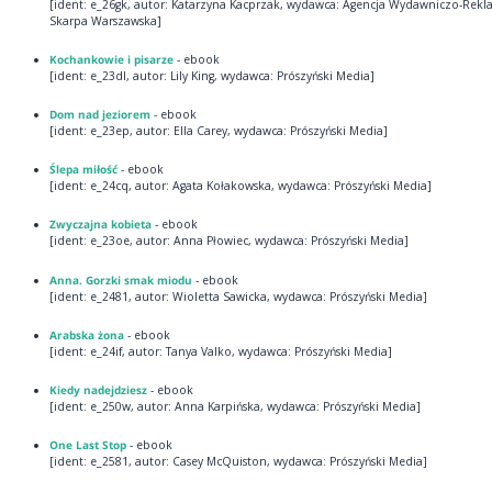
[ident: e_26gk, autor: Katarzyna Kacprzak, wydawca: Agencja Wydawniczo-Re
Skarpa Warszawska]
Kochankowie i pisarze
- ebook
[ident: e_23dl, autor: Lily King, wydawca: Prószyński Media]
Dom nad jeziorem
- ebook
[ident: e_23ep, autor: Ella Carey, wydawca: Prószyński Media]
Ślepa miłość
- ebook
[ident: e_24cq, autor: Agata Kołakowska, wydawca: Prószyński Media]
Zwyczajna kobieta
- ebook
[ident: e_23oe, autor: Anna Płowiec, wydawca: Prószyński Media]
Anna. Gorzki smak miodu
- ebook
[ident: e_2481, autor: Wioletta Sawicka, wydawca: Prószyński Media]
Arabska żona
- ebook
[ident: e_24if, autor: Tanya Valko, wydawca: Prószyński Media]
Kiedy nadejdziesz
- ebook
[ident: e_250w, autor: Anna Karpińska, wydawca: Prószyński Media]
One Last Stop
- ebook
[ident: e_2581, autor: Casey McQuiston, wydawca: Prószyński Media]