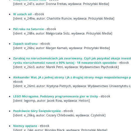
[ident: e_247z, autor: Donna Freitas, wydawca: Prószyński Media]
W ustach sól
- ebook
[ident: e_249w, autor: Charlotte Runcie, wydawca: Prószyński Media]
Pół roku na Saturnie
- ebook
[ident: e_268e, autor: Małgorzata Sidz, wydawca: Prószyński Media]
Zapach szafranu
- ebook
[ident: e_26bv, autor: Marjan Kamali, wydawca: Prószyński Media]
Zarabiaj na nieruchomościach jak zwariowany. Czyli jak pozyskać okazje inwes
rynku nieruchomości nawet o 90% taniej - 18 nowatorskich sposobów
- ebook
[ident: e_26o3, autor: Marek Petri, wydawca: Wydawnictwo Psychoskok]
Aleksander Wat. JA z jednej strony i JA z drugiej strony mego mopsożelaznego p
ebook
[ident: e_26ml, autor: Krystyna Pietrych, wydawca: Wydawnictwo Uniwersytetu 
LEGO Microgame. Podstawy programowania gier w Unity
- ebook
[ident: legomp, autor: Jacek Ross, wydawca: Helion]
Pozdrówcie Góry Świętokrzyskie
- ebook
[ident: e_26kq, autor: Cezary Chlebowski, wydawca: Czytelnik]
Niemcy opętane
- ebook
[ident: e_24ig, autor: Monika Black, wydawca: Prószyński Media]