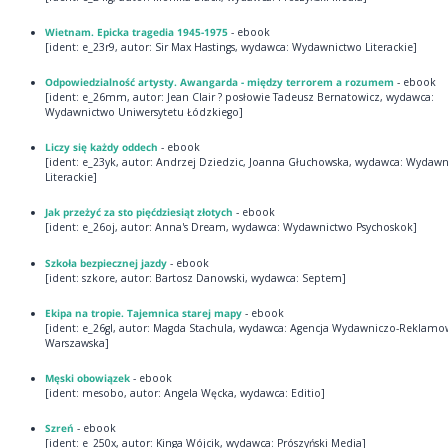
Wietnam. Epicka tragedia 1945-1975
- ebook
[ident: e_23r9, autor: Sir Max Hastings, wydawca: Wydawnictwo Literackie]
Odpowiedzialność artysty. Awangarda - między terrorem a rozumem
- ebook
[ident: e_26mm, autor: Jean Clair ? posłowie Tadeusz Bernatowicz, wydawca:
Wydawnictwo Uniwersytetu Łódzkiego]
Liczy się każdy oddech
- ebook
[ident: e_23yk, autor: Andrzej Dziedzic, Joanna Głuchowska, wydawca: Wydaw
Literackie]
Jak przeżyć za sto pięćdziesiąt złotych
- ebook
[ident: e_26oj, autor: Anna's Dream, wydawca: Wydawnictwo Psychoskok]
Szkoła bezpiecznej jazdy
- ebook
[ident: szkore, autor: Bartosz Danowski, wydawca: Septem]
Ekipa na tropie. Tajemnica starej mapy
- ebook
[ident: e_26gl, autor: Magda Stachula, wydawca: Agencja Wydawniczo-Reklamo
Warszawska]
Męski obowiązek
- ebook
[ident: mesobo, autor: Angela Węcka, wydawca: Editio]
Szreń
- ebook
[ident: e_250x, autor: Kinga Wójcik, wydawca: Prószyński Media]