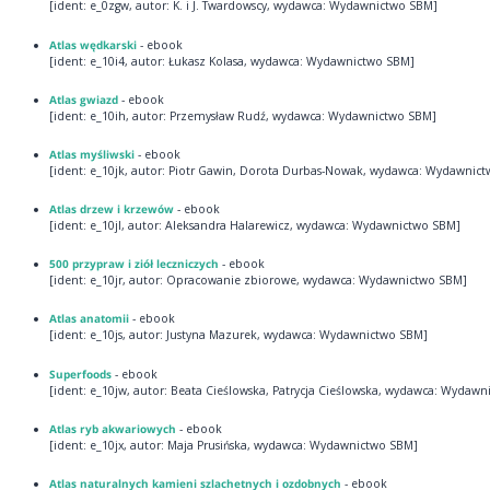
[ident: e_0zgw, autor: K. i J. Twardowscy, wydawca: Wydawnictwo SBM]
Atlas wędkarski
- ebook
[ident: e_10i4, autor: Łukasz Kolasa, wydawca: Wydawnictwo SBM]
Atlas gwiazd
- ebook
[ident: e_10ih, autor: Przemysław Rudź, wydawca: Wydawnictwo SBM]
Atlas myśliwski
- ebook
[ident: e_10jk, autor: Piotr Gawin, Dorota Durbas-Nowak, wydawca: Wydawnic
Atlas drzew i krzewów
- ebook
[ident: e_10jl, autor: Aleksandra Halarewicz, wydawca: Wydawnictwo SBM]
500 przypraw i ziół leczniczych
- ebook
[ident: e_10jr, autor: Opracowanie zbiorowe, wydawca: Wydawnictwo SBM]
Atlas anatomii
- ebook
[ident: e_10js, autor: Justyna Mazurek, wydawca: Wydawnictwo SBM]
Superfoods
- ebook
[ident: e_10jw, autor: Beata Cieślowska, Patrycja Cieślowska, wydawca: Wydaw
Atlas ryb akwariowych
- ebook
[ident: e_10jx, autor: Maja Prusińska, wydawca: Wydawnictwo SBM]
Atlas naturalnych kamieni szlachetnych i ozdobnych
- ebook