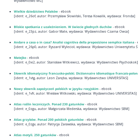
Wydawnictwo MG]
Wielkie dziedzictwo Polaków
- ebook
[ident: e_26of, autor: Przemysław Słowiński, Teresa Kowalik, wydawca: Fronda]
Bliskie spotkania z uzależnieniem. W świecie głodnych duchów
- ebook
[ident: e_23pz, autor: Gabor Mate, wydawca: Wydawnictwo Czarna Owca]
Andare a casa o in casa? Analisi cognitiva della preposizione semplice italiana
- 
[ident: e_26p0, autor: Ryszard Wylecioł, wydawca: Wydawnictwo Uniwersytetu Ś
Matejko
- ebook
[ident: e_0xi2, autor: Stanisław Witkiewicz, wydawca: Wydawnictwo Psychoskok]
Słownik idiomatyczny francusko-polski. Dictionnaire idiomatique francais-polon
[ident: e_1vtg, autor: Leon Zaręba, wydawca: Wydawnictwo UNIVERSITAS]
Nowy słownik zapożyczeń polskich w języku rosyjskim
- ebook
[ident: e_1vfr, autor: Wiesław Witkowski, wydawca: Wydawnictwo UNIVERSITAS]
Atlas roślin leczniczych. Ponad 230 gatunków
- ebook
[ident: e_0zgu, autor: Małgorzata Mederska, wydawca: Wydawnictwo SBM]
Atlas grzybów. Ponad 200 polskich gatunków
- ebook
[ident: e_0zgv, autor: Patrycja Zarawska, wydawca: Wydawnictwo SBM]
Atlas motyli. 250 gatunków
- ebook