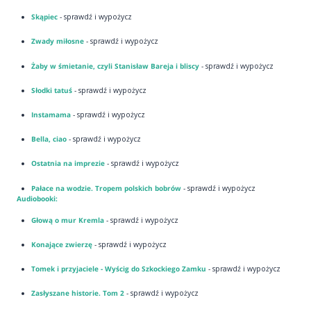
Skąpiec
- sprawdź i wypożycz
Zwady miłosne
- sprawdź i wypożycz
Żaby w śmietanie, czyli Stanisław Bareja i bliscy
- sprawdź i wypożycz
Słodki tatuś
- sprawdź i wypożycz
Instamama
- sprawdź i wypożycz
Bella, ciao
- sprawdź i wypożycz
Ostatnia na imprezie
- sprawdź i wypożycz
Pałace na wodzie. Tropem polskich bobrów
- sprawdź i wypożycz
Audiobooki:
Głową o mur Kremla
- sprawdź i wypożycz
Konające zwierzę
- sprawdź i wypożycz
Tomek i przyjaciele - Wyścig do Szkockiego Zamku
- sprawdź i wypożycz
Zasłyszane historie. Tom 2
- sprawdź i wypożycz