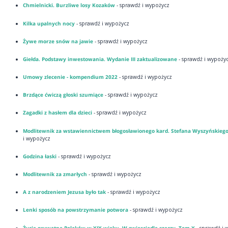
Chmielnicki. Burzliwe losy Kozaków
- sprawdź i wypożycz
Kilka upalnych nocy
- sprawdź i wypożycz
Żywe morze snów na jawie
- sprawdź i wypożycz
Giełda. Podstawy inwestowania. Wydanie III zaktualizowane
- sprawdź i wypoży
Umowy zlecenie - kompendium 2022
- sprawdź i wypożycz
Brzdące ćwiczą głoski szumiące
- sprawdź i wypożycz
Zagadki z hasłem dla dzieci
- sprawdź i wypożycz
Modlitewnik za wstawiennictwem błogosławionego kard. Stefana Wyszyńskieg
i wypożycz
Godzina łaski
- sprawdź i wypożycz
Modlitewnik za zmarłych
- sprawdź i wypożycz
A z narodzeniem Jezusa było tak
- sprawdź i wypożycz
Lenki sposób na powstrzymanie potwora
- sprawdź i wypożycz
Życie prywatne Polaków w XIX wieku. W zwierciadle rzeczy. Tom X
- sprawdź i 