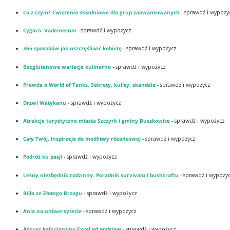
Co z czym? Ćwiczenia składniowe dla grup zaawansowanych
- sprawdź i wypoży
Cygara. Vademecum
- sprawdź i wypożycz
365 sposobów jak uszczęśliwić kobietę
- sprawdź i wypożycz
Bezglutenowe wariacje kulinarne
- sprawdź i wypożycz
Prawda o World of Tanks. Sekrety, kulisy, skandale
- sprawdź i wypożycz
Drzwi Watykanu
- sprawdź i wypożycz
Atrakcje turystyczne miasta Szczyrk i gminy Buczkowice
- sprawdź i wypożycz
Cały Twój. Inspiracje do modlitwy różańcowej
- sprawdź i wypożycz
Podróż ku pasji
- sprawdź i wypożycz
Leśny niezbędnik rodzinny. Poradnik survivalu i bushcraftu
- sprawdź i wypoży
Rilla ze Złotego Brzegu
- sprawdź i wypożycz
Ania na uniwersytecie
- sprawdź i wypożycz
Arkusz kalkulacyjny Excel od podstaw
- sprawdź i wypożycz