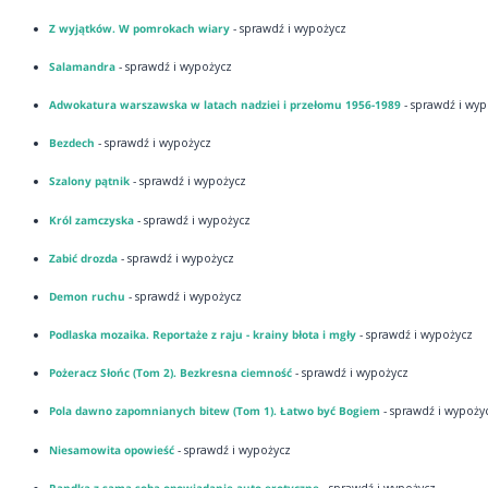
Z wyjątków. W pomrokach wiary
- sprawdź i wypożycz
Salamandra
- sprawdź i wypożycz
Adwokatura warszawska w latach nadziei i przełomu 1956-1989
- sprawdź i wy
Bezdech
- sprawdź i wypożycz
Szalony pątnik
- sprawdź i wypożycz
Król zamczyska
- sprawdź i wypożycz
Zabić drozda
- sprawdź i wypożycz
Demon ruchu
- sprawdź i wypożycz
Podlaska mozaika. Reportaże z raju - krainy błota i mgły
- sprawdź i wypożycz
Pożeracz Słońc (Tom 2). Bezkresna ciemność
- sprawdź i wypożycz
Pola dawno zapomnianych bitew (Tom 1). Łatwo być Bogiem
- sprawdź i wypoży
Niesamowita opowieść
- sprawdź i wypożycz
Randka z samą sobą opowiadanie auto-erotyczne
- sprawdź i wypożycz