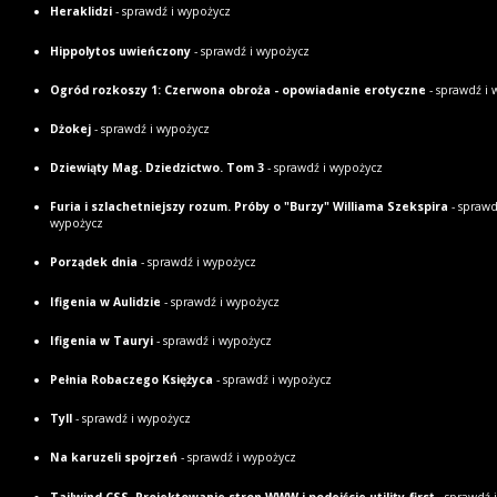
Heraklidzi
- sprawdź i wypożycz
Hippolytos uwieńczony
- sprawdź i wypożycz
Ogród rozkoszy 1: Czerwona obroża - opowiadanie erotyczne
- sprawdź i 
Dżokej
- sprawdź i wypożycz
Dziewiąty Mag. Dziedzictwo. Tom 3
- sprawdź i wypożycz
Furia i szlachetniejszy rozum. Próby o "Burzy" Williama Szekspira
- sprawd
wypożycz
Porządek dnia
- sprawdź i wypożycz
Ifigenia w Aulidzie
- sprawdź i wypożycz
Ifigenia w Tauryi
- sprawdź i wypożycz
Pełnia Robaczego Księżyca
- sprawdź i wypożycz
Tyll
- sprawdź i wypożycz
Na karuzeli spojrzeń
- sprawdź i wypożycz
Tailwind CSS. Projektowanie stron WWW i podejście utility-first
- sprawdź 