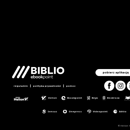
pobierz aplikację
|
|
regulamin
polityka prywatności
pomoc
Helion
Ebookpoint
Beya
Bezdroza
Sensus
Onepress
Videopoint
Editio
© Helion 1