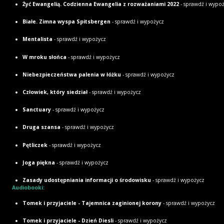
Żyć Ewangelią. Codzienna Ewangelia z rozważaniami 2022
- sprawdź i wypo
Białe. Zimna wyspa Spitsbergen
- sprawdź i wypożycz
Mentalista
- sprawdź i wypożycz
W mroku słońca
- sprawdź i wypożycz
Niebezpieczeństwa palenia w łóżku
- sprawdź i wypożycz
Człowiek, który siedział
- sprawdź i wypożycz
Sanctuary
- sprawdź i wypożycz
Druga szansa
- sprawdź i wypożycz
Pętliczek
- sprawdź i wypożycz
Joga piękna
- sprawdź i wypożycz
Zasady udostępniania informacji o środowisku
- sprawdź i wypożycz
Audiobooki:
Tomek i przyjaciele - Tajemnica zaginionej korony
- sprawdź i wypożycz
Tomek i przyjaciele - Dzień Diesli
- sprawdź i wypożycz