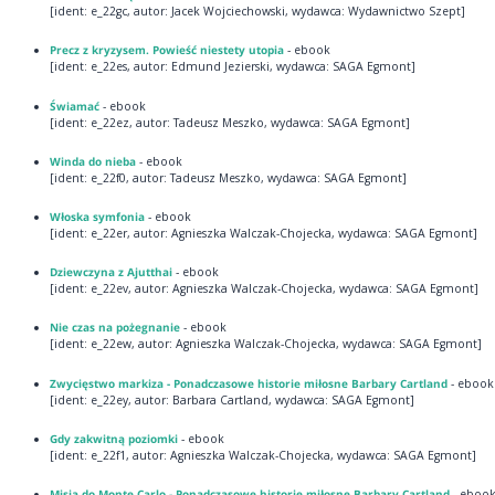
[ident: e_22gc, autor: Jacek Wojciechowski, wydawca: Wydawnictwo Szept]
Precz z kryzysem. Powieść niestety utopia
- ebook
[ident: e_22es, autor: Edmund Jezierski, wydawca: SAGA Egmont]
Świamać
- ebook
[ident: e_22ez, autor: Tadeusz Meszko, wydawca: SAGA Egmont]
Winda do nieba
- ebook
[ident: e_22f0, autor: Tadeusz Meszko, wydawca: SAGA Egmont]
Włoska symfonia
- ebook
[ident: e_22er, autor: Agnieszka Walczak-Chojecka, wydawca: SAGA Egmont]
Dziewczyna z Ajutthai
- ebook
[ident: e_22ev, autor: Agnieszka Walczak-Chojecka, wydawca: SAGA Egmont]
Nie czas na pożegnanie
- ebook
[ident: e_22ew, autor: Agnieszka Walczak-Chojecka, wydawca: SAGA Egmont]
Zwycięstwo markiza - Ponadczasowe historie miłosne Barbary Cartland
- ebook
[ident: e_22ey, autor: Barbara Cartland, wydawca: SAGA Egmont]
Gdy zakwitną poziomki
- ebook
[ident: e_22f1, autor: Agnieszka Walczak-Chojecka, wydawca: SAGA Egmont]
Misja do Monte Carlo - Ponadczasowe historie miłosne Barbary Cartland
- eboo