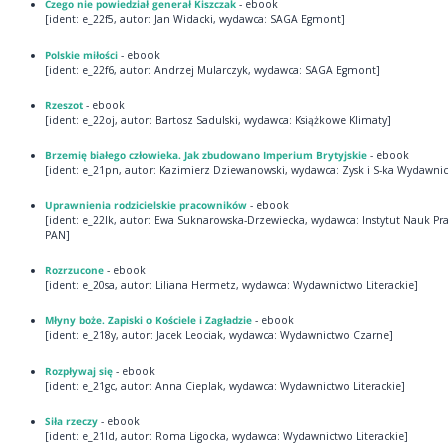
Czego nie powiedział generał Kiszczak
- ebook
[ident: e_22f5, autor: Jan Widacki, wydawca: SAGA Egmont]
Polskie miłości
- ebook
[ident: e_22f6, autor: Andrzej Mularczyk, wydawca: SAGA Egmont]
Rzeszot
- ebook
[ident: e_22oj, autor: Bartosz Sadulski, wydawca: Książkowe Klimaty]
Brzemię białego człowieka. Jak zbudowano Imperium Brytyjskie
- ebook
[ident: e_21pn, autor: Kazimierz Dziewanowski, wydawca: Zysk i S-ka Wydawni
Uprawnienia rodzicielskie pracowników
- ebook
[ident: e_22lk, autor: Ewa Suknarowska-Drzewiecka, wydawca: Instytut Nauk P
PAN]
Rozrzucone
- ebook
[ident: e_20sa, autor: Liliana Hermetz, wydawca: Wydawnictwo Literackie]
Młyny boże. Zapiski o Kościele i Zagładzie
- ebook
[ident: e_218y, autor: Jacek Leociak, wydawca: Wydawnictwo Czarne]
Rozpływaj się
- ebook
[ident: e_21gc, autor: Anna Cieplak, wydawca: Wydawnictwo Literackie]
Siła rzeczy
- ebook
[ident: e_21ld, autor: Roma Ligocka, wydawca: Wydawnictwo Literackie]