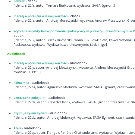
Powróz
- ebook
[ident: e_22fa, autor: Tomasz Białkowski, wydawca: SAGA Egmont]
Inaczej o poczuciu własnej wartości
- ebook
[ident: e_22lz, autor: Andrzej Moszczyński, wydawca: Andrew Moszczynski Gro
Wybrane aspekty funkcjonowania rynku pracy w przekroju przestrzennym w P
ebook
[ident: e_22l2, autor: Leszek Kucharski, Iwona Kukulak-Dolata, Paweł Matysiak,
Rutkowska, wydawca: Wydawnictwo Uniwersytetu Łódzkiego]
Audiobooki:
Inaczej o poczuciu własnej wartości
- audiobook
[ident: e_22ly, autor: Andrzej Moszczyński, wydawca: Andrew Moszczynski Grou
trwania: 01:19:15]
Połowinka
- audiobook
[ident: e_22e4, autor: Agnieszka Martinka, wydawca: SAGA Egmont, czas trwania
Cena. Cena pokoju III
- audiobook
[ident: e_22dz, autor: Krzysztof Bonk, wydawca: SAGA Egmont, czas trwania: 06
Czyim ja żyłem życiem
- audiobook
[ident: e_22dy, autor: Andrzej Mularczyk, wydawca: SAGA Egmont, czas trwania:
Atala
- audiobook
[ident: e_22qt, autor: François René de Chateaubriand, wydawca: Wydawnictw