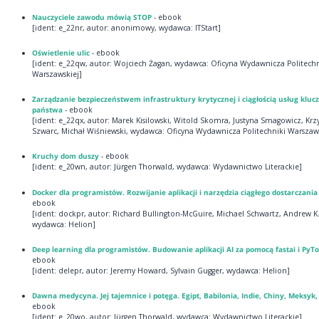
Nauczyciele zawodu mówią STOP
- ebook
[ident: e_22nr, autor: anonimowy, wydawca: ITStart]
Oświetlenie ulic
- ebook
[ident: e_22qw, autor: Wojciech Żagan, wydawca: Oficyna Wydawnicza Politechn
Warszawskiej]
Zarządzanie bezpieczeństwem infrastruktury krytycznej i ciągłością usług klu
państwa
- ebook
[ident: e_22qx, autor: Marek Kisilowski, Witold Skomra, Justyna Smagowicz, Krz
Szwarc, Michał Wiśniewski, wydawca: Oficyna Wydawnicza Politechniki Warszaws
Kruchy dom duszy
- ebook
[ident: e_20wn, autor: Jürgen Thorwald, wydawca: Wydawnictwo Literackie]
Docker dla programistów. Rozwijanie aplikacji i narzędzia ciągłego dostarczani
ebook
[ident: dockpr, autor: Richard Bullington-McGuire, Michael Schwartz, Andrew K
wydawca: Helion]
Deep learning dla programistów. Budowanie aplikacji AI za pomocą fastai i PyT
ebook
[ident: delepr, autor: Jeremy Howard, Sylvain Gugger, wydawca: Helion]
Dawna medycyna. Jej tajemnice i potęga. Egipt, Babilonia, Indie, Chiny, Meksyk,
ebook
[ident: e_20wo, autor: Jürgen Thorwald, wydawca: Wydawnictwo Literackie]