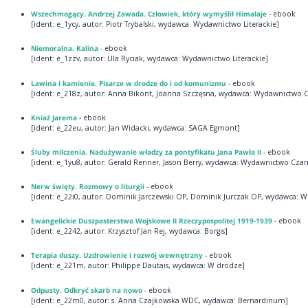
Wszechmogący. Andrzej Zawada. Człowiek, który wymyślił Himalaje
- ebook
[ident: e_1ycy, autor: Piotr Trybalski, wydawca: Wydawnictwo Literackie]
Niemoralna. Kalina
- ebook
[ident: e_1zzv, autor: Ula Ryciak, wydawca: Wydawnictwo Literackie]
Lawina i kamienie. Pisarze w drodze do i od komunizmu
- ebook
[ident: e_218z, autor: Anna Bikont, Joanna Szczęsna, wydawca: Wydawnictwo 
Kniaź Jarema
- ebook
[ident: e_22eu, autor: Jan Widacki, wydawca: SAGA Egmont]
Śluby milczenia. Nadużywanie władzy za pontyfikatu Jana Pawła II
- ebook
[ident: e_1yu8, autor: Gerald Renner, Jason Berry, wydawca: Wydawnictwo Cza
Nerw święty. Rozmowy o liturgii
- ebook
[ident: e_22i0, autor: Dominik Jarczewski OP, Dominik Jurczak OP, wydawca: 
Ewangelickie Duszpasterstwo Wojskowe II Rzeczypospolitej 1919-1939
- ebook
[ident: e_2242, autor: Krzysztof Jan Rej, wydawca: Borgis]
Terapia duszy. Uzdrowienie i rozwój wewnętrzny
- ebook
[ident: e_221m, autor: Philippe Dautais, wydawca: W drodze]
Odpusty. Odkryć skarb na nowo
- ebook
[ident: e_22m0, autor: s. Anna Czajkowska WDC, wydawca: Bernardinum]