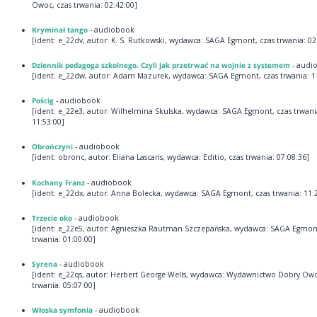
Owoc, czas trwania: 02:42:00]
Kryminał tango
- audiobook
[ident: e_22dv, autor: K. S. Rutkowski, wydawca: SAGA Egmont, czas trwania: 02
Dziennik pedagoga szkolnego. Czyli jak przetrwać na wojnie z systemem
- audi
[ident: e_22dw, autor: Adam Mazurek, wydawca: SAGA Egmont, czas trwania: 1
Pościg
- audiobook
[ident: e_22e3, autor: Wilhelmina Skulska, wydawca: SAGA Egmont, czas trwani
11:53:00]
Obrończyni
- audiobook
[ident: obronc, autor: Eliana Lascaris, wydawca: Editio, czas trwania: 07:08:36]
Kochany Franz
- audiobook
[ident: e_22dx, autor: Anna Bolecka, wydawca: SAGA Egmont, czas trwania: 11:
Trzecie oko
- audiobook
[ident: e_22e5, autor: Agnieszka Rautman Szczepańska, wydawca: SAGA Egmont
trwania: 01:00:00]
Syrena
- audiobook
[ident: e_22qs, autor: Herbert George Wells, wydawca: Wydawnictwo Dobry Owo
trwania: 05:07:00]
Włoska symfonia
- audiobook