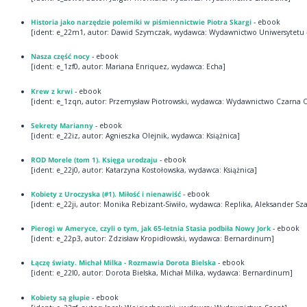
Historia jako narzędzie polemiki w piśmiennictwie Piotra Skargi
- ebook
[ident: e_22m1, autor: Dawid Szymczak, wydawca: Wydawnictwo Uniwersytetu 
Nasza część nocy
- ebook
[ident: e_1zf0, autor: Mariana Enriquez, wydawca: Echa]
Krew z krwi
- ebook
[ident: e_1zqn, autor: Przemysław Piotrowski, wydawca: Wydawnictwo Czarna 
Sekrety Marianny
- ebook
[ident: e_22iz, autor: Agnieszka Olejnik, wydawca: Książnica]
ROD Morele (tom 1). Księga urodzaju
- ebook
[ident: e_22j0, autor: Katarzyna Kostołowska, wydawca: Książnica]
Kobiety z Uroczyska (#1). Miłość i nienawiść
- ebook
[ident: e_22ji, autor: Monika Rebizant-Siwiło, wydawca: Replika, Aleksander Sza
Pierogi w Ameryce, czyli o tym, jak 65-letnia Stasia podbiła Nowy Jork
- ebook
[ident: e_22p3, autor: Zdzisław Kropidłowski, wydawca: Bernardinum]
Łączę światy. Michał Milka - Rozmawia Dorota Bielska
- ebook
[ident: e_22l0, autor: Dorota Bielska, Michał Milka, wydawca: Bernardinum]
Kobiety są głupie
- ebook