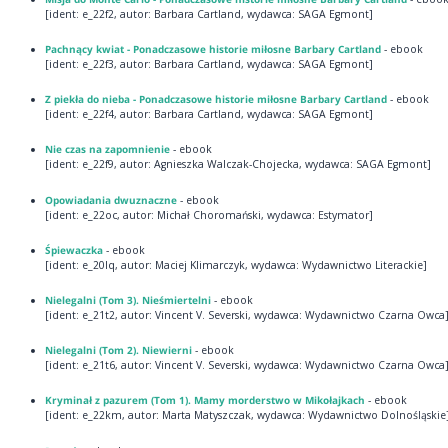
[ident: e_22f2, autor: Barbara Cartland, wydawca: SAGA Egmont]
Pachnący kwiat - Ponadczasowe historie miłosne Barbary Cartland
- ebook
[ident: e_22f3, autor: Barbara Cartland, wydawca: SAGA Egmont]
Z piekła do nieba - Ponadczasowe historie miłosne Barbary Cartland
- ebook
[ident: e_22f4, autor: Barbara Cartland, wydawca: SAGA Egmont]
Nie czas na zapomnienie
- ebook
[ident: e_22f9, autor: Agnieszka Walczak-Chojecka, wydawca: SAGA Egmont]
Opowiadania dwuznaczne
- ebook
[ident: e_22oc, autor: Michał Choromański, wydawca: Estymator]
Śpiewaczka
- ebook
[ident: e_20lq, autor: Maciej Klimarczyk, wydawca: Wydawnictwo Literackie]
Nielegalni (Tom 3). Nieśmiertelni
- ebook
[ident: e_21t2, autor: Vincent V. Severski, wydawca: Wydawnictwo Czarna Owca
Nielegalni (Tom 2). Niewierni
- ebook
[ident: e_21t6, autor: Vincent V. Severski, wydawca: Wydawnictwo Czarna Owca
Kryminał z pazurem (Tom 1). Mamy morderstwo w Mikołajkach
- ebook
[ident: e_22km, autor: Marta Matyszczak, wydawca: Wydawnictwo Dolnośląskie