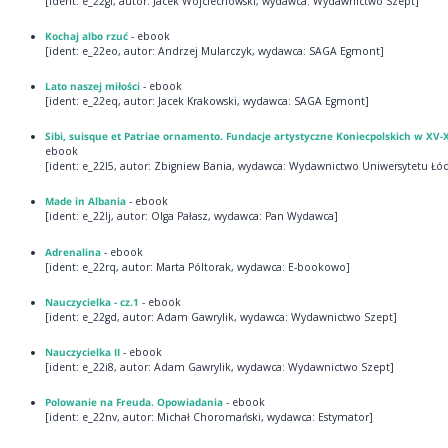
[ident: e_22gf, autor: Jacek Wojciechowski, wydawca: Wydawnictwo Szept]
Kochaj albo rzuć
- ebook
[ident: e_22eo, autor: Andrzej Mularczyk, wydawca: SAGA Egmont]
Lato naszej miłości
- ebook
[ident: e_22eq, autor: Jacek Krakowski, wydawca: SAGA Egmont]
Sibi, suisque et Patriae ornamento. Fundacje artystyczne Koniecpolskich w XV-
ebook
[ident: e_22l5, autor: Zbigniew Bania, wydawca: Wydawnictwo Uniwersytetu Łó
Made in Albania
- ebook
[ident: e_22lj, autor: Olga Pałasz, wydawca: Pan Wydawca]
Adrenalina
- ebook
[ident: e_22rq, autor: Marta Póltorak, wydawca: E-bookowo]
Nauczycielka - cz.1
- ebook
[ident: e_22gd, autor: Adam Gawrylik, wydawca: Wydawnictwo Szept]
Nauczycielka II
- ebook
[ident: e_22i8, autor: Adam Gawrylik, wydawca: Wydawnictwo Szept]
Polowanie na Freuda. Opowiadania
- ebook
[ident: e_22nv, autor: Michał Choromański, wydawca: Estymator]