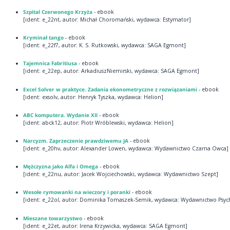
Szpital Czerwonego Krzyża
- ebook
[ident: e_22nt, autor: Michał Choromański, wydawca: Estymator]
Kryminał tango
- ebook
[ident: e_22f7, autor: K. S. Rutkowski, wydawca: SAGA Egmont]
Tajemnica Fabritiusa
- ebook
[ident: e_22ep, autor: ArkadiuszNiemirski, wydawca: SAGA Egmont]
Excel Solver w praktyce. Zadania ekonometryczne z rozwiązaniami
- ebook
[ident: exsolv, autor: Henryk Tyszka, wydawca: Helion]
ABC komputera. Wydanie XII
- ebook
[ident: abck12, autor: Piotr Wróblewski, wydawca: Helion]
Narcyzm. Zaprzeczenie prawdziwemu JA
- ebook
[ident: e_20hv, autor: Alexander Lowen, wydawca: Wydawnictwo Czarna Owca]
Mężczyzna jako Alfa i Omega
- ebook
[ident: e_22nu, autor: Jacek Wojciechowski, wydawca: Wydawnictwo Szept]
Wesołe rymowanki na wieczory i poranki
- ebook
[ident: e_22ol, autor: Dominika Tomaszek-Semik, wydawca: Wydawnictwo Psyc
Mieszane towarzystwo
- ebook
[ident: e_22et, autor: Irena Krzywicka, wydawca: SAGA Egmont]