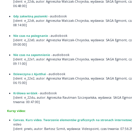
[ident: e_22ds, autor: Agnieszka Walczak-Chojecka, wydawca: SAGA Egmont, cza
06:48:00]
Gdy zakwitną poziomki
- audiobook
[ident: e_22dt, autor: Agnieszka Walczak-Chojecka, wydawca: SAGA Egmont, cza
08:14:00]
Nie czas na pożegnanie
- audiobook
[ident: e_22e0, autor: Agnieszka Walczak-Chojecka, wydawca: SAGA Egmont, cza
09:00:00]
Nie czas na zapomnienie
- audiobook
[ident: e_22e1, autor: Agnieszka Walczak-Chojecka, wydawca: SAGA Egmont, cza
09:11:00]
Dziewczyna z Ajutthai
- audiobook
[ident: e_22e2, autor: Agnieszka Walczak-Chojecka, wydawca: SAGA Egmont, cza
06:15:00]
Królowa wróżek
- audiobook
[ident: e_22du, autor: Agnieszka Rautman Szczepańska, wydawca: SAGA Egmon
trwania: 00:47:00]
Kursy video:
Canvas. Kurs video. Tworzenie elementów graficznych na stronach internetow
video
[ident: prwtc, autor: Bartosz Szmit, wydawca: Videopoint, czas trwania: 07:56:2