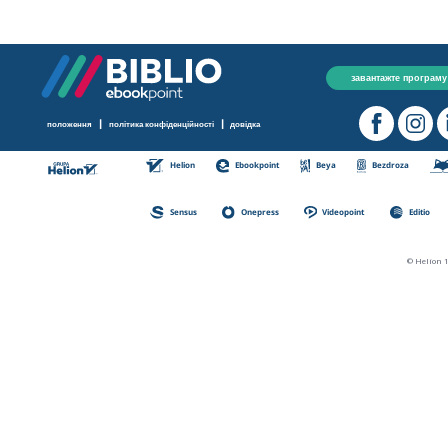
завантажте програму
|
|
положення
політика конфіденційності
довідка
Helion
Ebookpoint
Beya
Bezdroza
Sensus
Onepress
Videopoint
Editio
© Helion 1