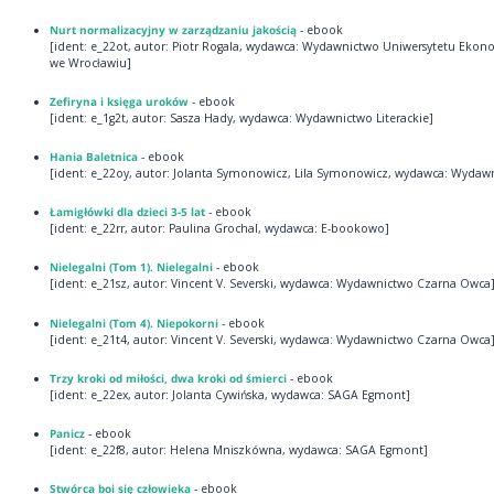
Nurt normalizacyjny w zarządzaniu jakością
- ebook
[ident: e_22ot, autor: Piotr Rogala, wydawca: Wydawnictwo Uniwersytetu Eko
we Wrocławiu]
Zefiryna i księga uroków
- ebook
[ident: e_1g2t, autor: Sasza Hady, wydawca: Wydawnictwo Literackie]
Hania Baletnica
- ebook
[ident: e_22oy, autor: Jolanta Symonowicz, Lila Symonowicz, wydawca: Wydaw
Łamigłówki dla dzieci 3-5 lat
- ebook
[ident: e_22rr, autor: Paulina Grochal, wydawca: E-bookowo]
Nielegalni (Tom 1). Nielegalni
- ebook
[ident: e_21sz, autor: Vincent V. Severski, wydawca: Wydawnictwo Czarna Owca
Nielegalni (Tom 4). Niepokorni
- ebook
[ident: e_21t4, autor: Vincent V. Severski, wydawca: Wydawnictwo Czarna Owca
Trzy kroki od miłości, dwa kroki od śmierci
- ebook
[ident: e_22ex, autor: Jolanta Cywińska, wydawca: SAGA Egmont]
Panicz
- ebook
[ident: e_22f8, autor: Helena Mniszkówna, wydawca: SAGA Egmont]
Stwórca boi się człowieka
- ebook