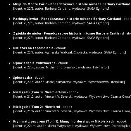
Misja do Monte Carlo - Ponadczasowe historie miłosne Barbary Cartland
[ident: e_22f2, autor: Barbara Cartland, wydawca: SAGA Egmont]
Pachnący kwiat - Ponadczasowe historie miłosne Barbary Cartland
- ebo
[ident: e_22f3, autor: Barbara Cartland, wydawca: SAGA Egmont]
Z piekła do nieba - Ponadczasowe historie miłosne Barbary Cartland
- eb
[ident: e_22f4, autor: Barbara Cartland, wydawca: SAGA Egmont]
Nie czas na zapomnienie
- ebook
[ident: e_22f9, autor: Agnieszka Walczak-Chojecka, wydawca: SAGA Egmont]
Opowiadania dwuznaczne
- ebook
[ident: e_22oc, autor: Michał Choromański, wydawca: Estymator]
Śpiewaczka
- ebook
[ident: e_20lq, autor: Maciej Klimarczyk, wydawca: Wydawnictwo Literackie]
Nielegalni (Tom 3). Nieśmiertelni
- ebook
[ident: e_21t2, autor: Vincent V. Severski, wydawca: Wydawnictwo Czarna Owca
Nielegalni (Tom 2). Niewierni
- ebook
[ident: e_21t6, autor: Vincent V. Severski, wydawca: Wydawnictwo Czarna Owca
Kryminał z pazurem (Tom 1). Mamy morderstwo w Mikołajkach
- ebook
[ident: e_22km, autor: Marta Matyszczak, wydawca: Wydawnictwo Dolnośląskie