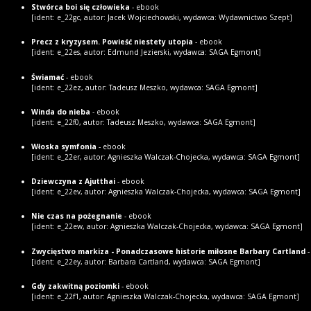
Stwórca boi się człowieka
- ebook
[ident: e_22gc, autor: Jacek Wojciechowski, wydawca: Wydawnictwo Szept]
Precz z kryzysem. Powieść niestety utopia
- ebook
[ident: e_22es, autor: Edmund Jezierski, wydawca: SAGA Egmont]
Świamać
- ebook
[ident: e_22ez, autor: Tadeusz Meszko, wydawca: SAGA Egmont]
Winda do nieba
- ebook
[ident: e_22f0, autor: Tadeusz Meszko, wydawca: SAGA Egmont]
Włoska symfonia
- ebook
[ident: e_22er, autor: Agnieszka Walczak-Chojecka, wydawca: SAGA Egmont]
Dziewczyna z Ajutthai
- ebook
[ident: e_22ev, autor: Agnieszka Walczak-Chojecka, wydawca: SAGA Egmont]
Nie czas na pożegnanie
- ebook
[ident: e_22ew, autor: Agnieszka Walczak-Chojecka, wydawca: SAGA Egmont]
Zwycięstwo markiza - Ponadczasowe historie miłosne Barbary Cartland
-
[ident: e_22ey, autor: Barbara Cartland, wydawca: SAGA Egmont]
Gdy zakwitną poziomki
- ebook
[ident: e_22f1, autor: Agnieszka Walczak-Chojecka, wydawca: SAGA Egmont]