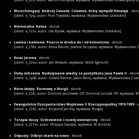
Wszechmogący. Andrzej Zawada. Człowiek, który wymyślił Himalaje
- ebo
[ident: e_1ycy, autor: Piotr Trybalski, wydawca: Wydawnictwo Literackie]
Niemoralna. Kalina
- ebook
[ident: e_1zzv, autor: Ula Ryciak, wydawca: Wydawnictwo Literackie]
Lawina i kamienie. Pisarze w drodze do i od komunizmu
- ebook
[ident: e_218z, autor: Anna Bikont, Joanna Szczęsna, wydawca: Wydawnictwo 
Kniaź Jarema
- ebook
[ident: e_22eu, autor: Jan Widacki, wydawca: SAGA Egmont]
Śluby milczenia. Nadużywanie władzy za pontyfikatu Jana Pawła II
- eboo
[ident: e_1yu8, autor: Gerald Renner, Jason Berry, wydawca: Wydawnictwo Cza
Nerw święty. Rozmowy o liturgii
- ebook
[ident: e_22i0, autor: Dominik Jarczewski OP, Dominik Jurczak OP, wydawca: 
Ewangelickie Duszpasterstwo Wojskowe II Rzeczypospolitej 1919-1939
- 
[ident: e_2242, autor: Krzysztof Jan Rej, wydawca: Borgis]
Terapia duszy. Uzdrowienie i rozwój wewnętrzny
- ebook
[ident: e_221m, autor: Philippe Dautais, wydawca: W drodze]
Odpusty. Odkryć skarb na nowo
- ebook