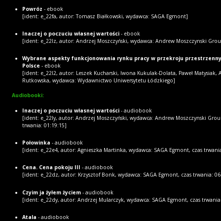
Powróz
- ebook
[ident: e_22fa, autor: Tomasz Białkowski, wydawca: SAGA Egmont]
Inaczej o poczuciu własnej wartości
- ebook
[ident: e_22lz, autor: Andrzej Moszczyński, wydawca: Andrew Moszczynski Gro
Wybrane aspekty funkcjonowania rynku pracy w przekroju przestrzenn
Polsce
- ebook
[ident: e_22l2, autor: Leszek Kucharski, Iwona Kukulak-Dolata, Paweł Matysiak,
Rutkowska, wydawca: Wydawnictwo Uniwersytetu Łódzkiego]
Audiobooki:
Inaczej o poczuciu własnej wartości
- audiobook
[ident: e_22ly, autor: Andrzej Moszczyński, wydawca: Andrew Moszczynski Grou
trwania: 01:19:15]
Połowinka
- audiobook
[ident: e_22e4, autor: Agnieszka Martinka, wydawca: SAGA Egmont, czas trwania
Cena. Cena pokoju III
- audiobook
[ident: e_22dz, autor: Krzysztof Bonk, wydawca: SAGA Egmont, czas trwania: 06
Czyim ja żyłem życiem
- audiobook
[ident: e_22dy, autor: Andrzej Mularczyk, wydawca: SAGA Egmont, czas trwania:
Atala
- audiobook