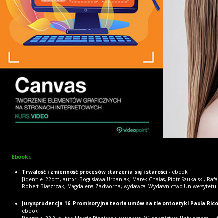
Ebooki:
Trwałość i zmienność procesów starzenia się i starości
- ebook
[ident: e_22om, autor: Bogusława Urbaniak, Marek Chałas, Piotr Szukalski, Rafa
Robert Błaszczak, Magdalena Zadworna, wydawca: Wydawnictwo Uniwersytetu 
Jurysprudencja 16. Promisoryjna teoria umów na tle ontoetyki Paula Ric
ebook
[ident: e_22l3, autor: Marcin Pieniążek, wydawca: Wydawnictwo Uniwersytetu Ł