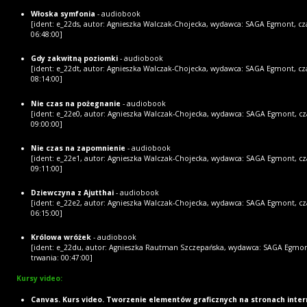
Włoska symfonia
- audiobook
[ident: e_22ds, autor: Agnieszka Walczak-Chojecka, wydawca: SAGA Egmont, cza
06:48:00]
Gdy zakwitną poziomki
- audiobook
[ident: e_22dt, autor: Agnieszka Walczak-Chojecka, wydawca: SAGA Egmont, cza
08:14:00]
Nie czas na pożegnanie
- audiobook
[ident: e_22e0, autor: Agnieszka Walczak-Chojecka, wydawca: SAGA Egmont, cza
09:00:00]
Nie czas na zapomnienie
- audiobook
[ident: e_22e1, autor: Agnieszka Walczak-Chojecka, wydawca: SAGA Egmont, cza
09:11:00]
Dziewczyna z Ajutthai
- audiobook
[ident: e_22e2, autor: Agnieszka Walczak-Chojecka, wydawca: SAGA Egmont, cza
06:15:00]
Królowa wróżek
- audiobook
[ident: e_22du, autor: Agnieszka Rautman Szczepańska, wydawca: SAGA Egmon
trwania: 00:47:00]
Kursy video:
Canvas. Kurs video. Tworzenie elementów graficznych na stronach inte