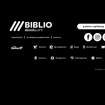
pobierz aplikację
|
|
regulamin
polityka prywatności
pomoc
Helion
Ebookpoint
Beya
Bezdroza
Sensus
Onepress
Videopoint
Editio
© Helion 1