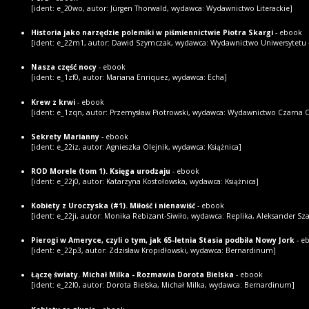
[ident: e_20wo, autor: Jürgen Thorwald, wydawca: Wydawnictwo Literackie]
Historia jako narzędzie polemiki w piśmiennictwie Piotra Skargi
- ebook
[ident: e_22m1, autor: Dawid Szymczak, wydawca: Wydawnictwo Uniwersytetu 
Nasza część nocy
- ebook
[ident: e_1zf0, autor: Mariana Enriquez, wydawca: Echa]
Krew z krwi
- ebook
[ident: e_1zqn, autor: Przemysław Piotrowski, wydawca: Wydawnictwo Czarna 
Sekrety Marianny
- ebook
[ident: e_22iz, autor: Agnieszka Olejnik, wydawca: Książnica]
ROD Morele (tom 1). Księga urodzaju
- ebook
[ident: e_22j0, autor: Katarzyna Kostołowska, wydawca: Książnica]
Kobiety z Uroczyska (#1). Miłość i nienawiść
- ebook
[ident: e_22ji, autor: Monika Rebizant-Siwiło, wydawca: Replika, Aleksander Sza
Pierogi w Ameryce, czyli o tym, jak 65-letnia Stasia podbiła Nowy Jork
- e
[ident: e_22p3, autor: Zdzisław Kropidłowski, wydawca: Bernardinum]
Łączę światy. Michał Milka - Rozmawia Dorota Bielska
- ebook
[ident: e_22l0, autor: Dorota Bielska, Michał Milka, wydawca: Bernardinum]