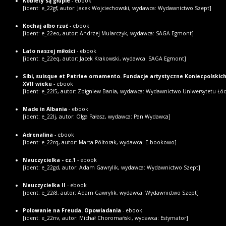
Kobiety są głupie
- ebook
[ident: e_22gf, autor: Jacek Wojciechowski, wydawca: Wydawnictwo Szept]
Kochaj albo rzuć
- ebook
[ident: e_22eo, autor: Andrzej Mularczyk, wydawca: SAGA Egmont]
Lato naszej miłości
- ebook
[ident: e_22eq, autor: Jacek Krakowski, wydawca: SAGA Egmont]
Sibi, suisque et Patriae ornamento. Fundacje artystyczne Koniecpolskich
XVII wieku
- ebook
[ident: e_22l5, autor: Zbigniew Bania, wydawca: Wydawnictwo Uniwersytetu Łó
Made in Albania
- ebook
[ident: e_22lj, autor: Olga Pałasz, wydawca: Pan Wydawca]
Adrenalina
- ebook
[ident: e_22rq, autor: Marta Póltorak, wydawca: E-bookowo]
Nauczycielka - cz.1
- ebook
[ident: e_22gd, autor: Adam Gawrylik, wydawca: Wydawnictwo Szept]
Nauczycielka II
- ebook
[ident: e_22i8, autor: Adam Gawrylik, wydawca: Wydawnictwo Szept]
Polowanie na Freuda. Opowiadania
- ebook
[ident: e_22nv, autor: Michał Choromański, wydawca: Estymator]