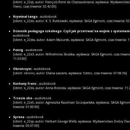
[ident: e_22qt, autor: François René de Chateaubriand, wydawca: Wydawnictw
Owoc, czas trwania: 02:42:00]
Kryminał tango
- audiobook
[ident: e_22dv, autor: K. S. Rutkowski, wydawca: SAGA Egmont, czas trwania: 02
Dziennik pedagoga szkolnego. Czyli jak przetrwać na wojnie z systemem
audiobook
[ident: e_22dw, autor: Adam Mazurek, wydawca: SAGA Egmont, czas trwania: 1
Pościg
- audiobook
[ident: e_22e3, autor: Wilhelmina Skulska, wydawca: SAGA Egmont, czas trwani
11:53:00]
Obrończyni
- audiobook
[ident: obronc, autor: Eliana Lascaris, wydawca: Editio, czas trwania: 07:08:36]
Kochany Franz
- audiobook
[ident: e_22dx, autor: Anna Bolecka, wydawca: SAGA Egmont, czas trwania: 11:
Trzecie oko
- audiobook
[ident: e_22e5, autor: Agnieszka Rautman Szczepańska, wydawca: SAGA Egmont
trwania: 01:00:00]
Syrena
- audiobook
[ident: e_22qs, autor: Herbert George Wells, wydawca: Wydawnictwo Dobry Owo
trwania: 05:07:00]