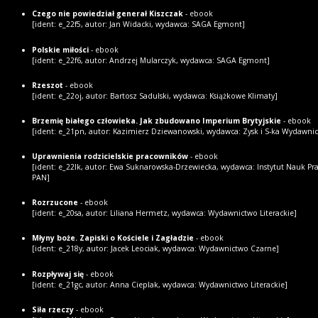
Czego nie powiedział generał Kiszczak
- ebook
[ident: e_22f5, autor: Jan Widacki, wydawca: SAGA Egmont]
Polskie miłości
- ebook
[ident: e_22f6, autor: Andrzej Mularczyk, wydawca: SAGA Egmont]
Rzeszot
- ebook
[ident: e_22oj, autor: Bartosz Sadulski, wydawca: Książkowe Klimaty]
Brzemię białego człowieka. Jak zbudowano Imperium Brytyjskie
- ebook
[ident: e_21pn, autor: Kazimierz Dziewanowski, wydawca: Zysk i S-ka Wydawni
Uprawnienia rodzicielskie pracowników
- ebook
[ident: e_22lk, autor: Ewa Suknarowska-Drzewiecka, wydawca: Instytut Nauk P
PAN]
Rozrzucone
- ebook
[ident: e_20sa, autor: Liliana Hermetz, wydawca: Wydawnictwo Literackie]
Młyny boże. Zapiski o Kościele i Zagładzie
- ebook
[ident: e_218y, autor: Jacek Leociak, wydawca: Wydawnictwo Czarne]
Rozpływaj się
- ebook
[ident: e_21gc, autor: Anna Cieplak, wydawca: Wydawnictwo Literackie]
Siła rzeczy
- ebook