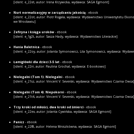
[ident: e_22et, autor: Irena Krzywicka, wydawca: SAGA Egmont]
Nurt normalizacyjny w zarządzaniu jakością
- ebook
[ident: e_22ot, autor: Piotr Rogala, wydawca: Wydawnictwo Uniwersytetu Eko
we Wrocławiu]
Zefiryna i księga uroków
- ebook
[ident: e_1g2t, autor: Sasza Hady, wydawca: Wydawnictwo Literackie]
Hania Baletnica
- ebook
[ident: e_22oy, autor: Jolanta Symonowicz, Lila Symonowicz, wydawca: Wydaw
Łamigłówki dla dzieci 3-5 lat
- ebook
[ident: e_22rr, autor: Paulina Grochal, wydawca: E-bookowo]
Nielegalni (Tom 1). Nielegalni
- ebook
[ident: e_21sz, autor: Vincent V. Severski, wydawca: Wydawnictwo Czarna Owca
Nielegalni (Tom 4). Niepokorni
- ebook
[ident: e_21t4, autor: Vincent V. Severski, wydawca: Wydawnictwo Czarna Owca
Trzy kroki od miłości, dwa kroki od śmierci
- ebook
[ident: e_22ex, autor: Jolanta Cywińska, wydawca: SAGA Egmont]
Panicz
- ebook
[ident: e_22f8, autor: Helena Mniszkówna, wydawca: SAGA Egmont]