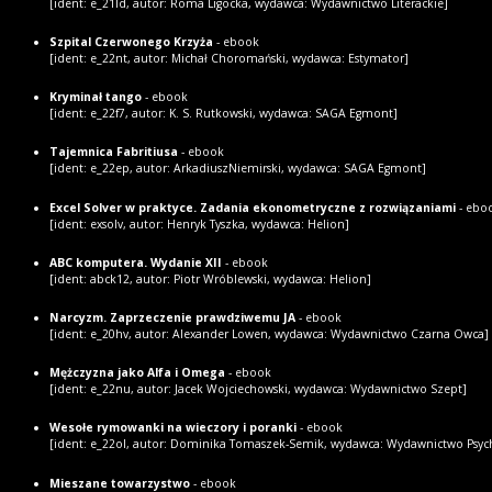
[ident: e_21ld, autor: Roma Ligocka, wydawca: Wydawnictwo Literackie]
Szpital Czerwonego Krzyża
- ebook
[ident: e_22nt, autor: Michał Choromański, wydawca: Estymator]
Kryminał tango
- ebook
[ident: e_22f7, autor: K. S. Rutkowski, wydawca: SAGA Egmont]
Tajemnica Fabritiusa
- ebook
[ident: e_22ep, autor: ArkadiuszNiemirski, wydawca: SAGA Egmont]
Excel Solver w praktyce. Zadania ekonometryczne z rozwiązaniami
- ebo
[ident: exsolv, autor: Henryk Tyszka, wydawca: Helion]
ABC komputera. Wydanie XII
- ebook
[ident: abck12, autor: Piotr Wróblewski, wydawca: Helion]
Narcyzm. Zaprzeczenie prawdziwemu JA
- ebook
[ident: e_20hv, autor: Alexander Lowen, wydawca: Wydawnictwo Czarna Owca]
Mężczyzna jako Alfa i Omega
- ebook
[ident: e_22nu, autor: Jacek Wojciechowski, wydawca: Wydawnictwo Szept]
Wesołe rymowanki na wieczory i poranki
- ebook
[ident: e_22ol, autor: Dominika Tomaszek-Semik, wydawca: Wydawnictwo Psyc
Mieszane towarzystwo
- ebook