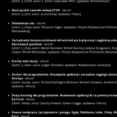
[ident: e_22m0, autor: s. Anna Czajkowska WDC, wydawca: Bernardinum]
Nauczyciele zawodu mówią STOP
- ebook
[ident: e_22nr, autor: anonimowy, wydawca: ITStart]
Oświetlenie ulic
- ebook
[ident: e_22qw, autor: Wojciech Żagan, wydawca: Oficyna Wydawnicza Politechn
Warszawskiej]
Zarządzanie bezpieczeństwem infrastruktury krytycznej i ciągłością usł
kluczowych państwa
- ebook
[ident: e_22qx, autor: Marek Kisilowski, Witold Skomra, Justyna Smagowicz, Krz
Szwarc, Michał Wiśniewski, wydawca: Oficyna Wydawnicza Politechniki Warszaws
Kruchy dom duszy
- ebook
[ident: e_20wn, autor: Jürgen Thorwald, wydawca: Wydawnictwo Literackie]
Docker dla programistów. Rozwijanie aplikacji i narzędzia ciągłego dost
DevOps
- ebook
[ident: dockpr, autor: Richard Bullington-McGuire, Michael Schwartz, Andrew K
wydawca: Helion]
Deep learning dla programistów. Budowanie aplikacji AI za pomocą fastai
PyTorch
- ebook
[ident: delepr, autor: Jeremy Howard, Sylvain Gugger, wydawca: Helion]
Dawna medycyna. Jej tajemnice i potęga. Egipt, Babilonia, Indie, Chiny, M
Peru
- ebook