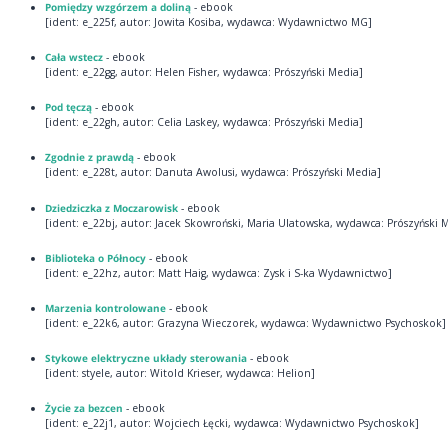
Pomiędzy wzgórzem a doliną
- ebook
[ident: e_225f, autor: Jowita Kosiba, wydawca: Wydawnictwo MG]
Cała wstecz
- ebook
[ident: e_22gg, autor: Helen Fisher, wydawca: Prószyński Media]
Pod tęczą
- ebook
[ident: e_22gh, autor: Celia Laskey, wydawca: Prószyński Media]
Zgodnie z prawdą
- ebook
[ident: e_228t, autor: Danuta Awolusi, wydawca: Prószyński Media]
Dziedziczka z Moczarowisk
- ebook
[ident: e_22bj, autor: Jacek Skowroński, Maria Ulatowska, wydawca: Prószyński 
Biblioteka o Północy
- ebook
[ident: e_22hz, autor: Matt Haig, wydawca: Zysk i S-ka Wydawnictwo]
Marzenia kontrolowane
- ebook
[ident: e_22k6, autor: Grazyna Wieczorek, wydawca: Wydawnictwo Psychoskok]
Stykowe elektryczne układy sterowania
- ebook
[ident: styele, autor: Witold Krieser, wydawca: Helion]
Życie za bezcen
- ebook
[ident: e_22j1, autor: Wojciech Łęcki, wydawca: Wydawnictwo Psychoskok]