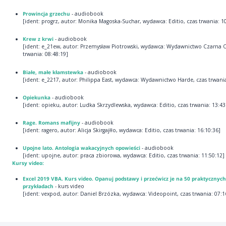
Prowincja grzechu
- audiobook
[ident: progrz, autor: Monika Magoska-Suchar, wydawca: Editio, czas trwania: 1
Krew z krwi
- audiobook
[ident: e_21ew, autor: Przemysław Piotrowski, wydawca: Wydawnictwo Czarna 
trwania: 08:48:19]
Białe, małe kłamstewka
- audiobook
[ident: e_2217, autor: Philippa East, wydawca: Wydawnictwo Harde, czas trwania
Opiekunka
- audiobook
[ident: opieku, autor: Ludka Skrzydlewska, wydawca: Editio, czas trwania: 13:43
Rage. Romans mafijny
- audiobook
[ident: ragero, autor: Alicja Skirgajłło, wydawca: Editio, czas trwania: 16:10:36]
Upojne lato. Antologia wakacyjnych opowieści
- audiobook
[ident: upojne, autor: praca zbiorowa, wydawca: Editio, czas trwania: 11:50:12]
Kursy video:
Excel 2019 VBA. Kurs video. Opanuj podstawy i przećwicz je na 50 praktycznych
przykładach
- kurs video
[ident: vexpod, autor: Daniel Brzózka, wydawca: Videopoint, czas trwania: 07:1