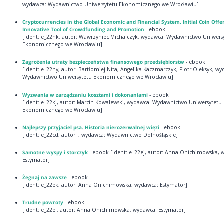
wydawca: Wydawnictwo Uniwersytetu Ekonomicznego we Wrocławiu]
Cryptocurrencies in the Global Economic and Financial System. Initial Coin Offe
Innovative Tool of Crowdfunding and Promotion
- ebook
[ident: e_22hk, autor: Wawrzyniec Michalczyk, wydawca: Wydawnictwo Uniwers
Ekonomicznego we Wrocławiu]
Zagrożenia utraty bezpieczeństwa finansowego przedsiębiorstw
- ebook
[ident: e_22hy, autor: Bartłomiej Nita, Angelika Kaczmarczyk, Piotr Oleksyk, w
Wydawnictwo Uniwersytetu Ekonomicznego we Wrocławiu]
Wyzwania w zarządzaniu kosztami i dokonaniami
- ebook
[ident: e_22kj, autor: Marcin Kowalewski, wydawca: Wydawnictwo Uniwersytetu
Ekonomicznego we Wrocławiu]
Najlepszy przyjaciel psa. Historia nierozerwalnej więzi
- ebook
[ident: e_22cd, autor: , wydawca: Wydawnictwo Dolnośląskie]
Samotne wyspy i storczyk
- ebook [ident: e_22ej, autor: Anna Onichimowska, 
Estymator]
Żegnaj na zawsze
- ebook
[ident: e_22ek, autor: Anna Onichimowska, wydawca: Estymator]
Trudne powroty
- ebook
[ident: e_22el, autor: Anna Onichimowska, wydawca: Estymator]