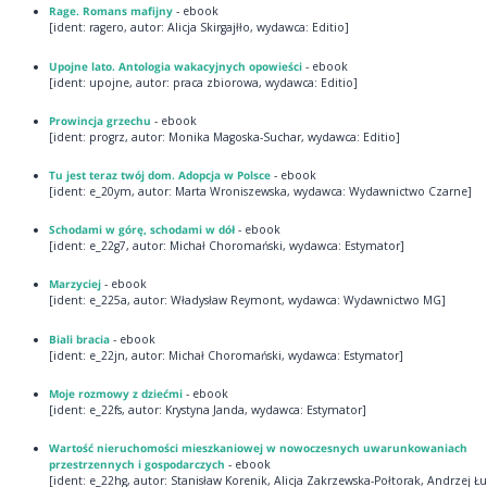
Rage. Romans mafijny
- ebook
[ident: ragero, autor: Alicja Skirgajłło, wydawca: Editio]
Upojne lato. Antologia wakacyjnych opowieści
- ebook
[ident: upojne, autor: praca zbiorowa, wydawca: Editio]
Prowincja grzechu
- ebook
[ident: progrz, autor: Monika Magoska-Suchar, wydawca: Editio]
Tu jest teraz twój dom. Adopcja w Polsce
- ebook
[ident: e_20ym, autor: Marta Wroniszewska, wydawca: Wydawnictwo Czarne]
Schodami w górę, schodami w dół
- ebook
[ident: e_22g7, autor: Michał Choromański, wydawca: Estymator]
Marzyciej
- ebook
[ident: e_225a, autor: Władysław Reymont, wydawca: Wydawnictwo MG]
Biali bracia
- ebook
[ident: e_22jn, autor: Michał Choromański, wydawca: Estymator]
Moje rozmowy z dziećmi
- ebook
[ident: e_22fs, autor: Krystyna Janda, wydawca: Estymator]
Wartość nieruchomości mieszkaniowej w nowoczesnych uwarunkowaniach
przestrzennych i gospodarczych
- ebook
[ident: e_22hg, autor: Stanisław Korenik, Alicja Zakrzewska-Połtorak, Andrzej Ł