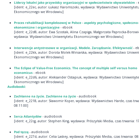
Liderzy lokalni jako przywódcy organizacyjni w społeczeństwie obywatelskim
- 
[ident: e_22ec, autor: Łukasz Haromszeki, wydawca: Wydawnictwo Uniwersytet
Ekonomicznego we Wrocławiu]
Proces rehabilitacji kompleksowej w Polsce - aspekty psychologiczne, społeczno-
ekonomiczne i organizacyjne
- ebook
[ident: e_22d8, autor: Ewa Szostak, Alina Czapiga, Małgorzata Paprocka-Borowi
wydawca: Wydawnictwo Uniwersytetu Ekonomicznego we Wrocławiu]
Interwencje antystresowe w organizacji. Modele. Zarządzanie. Efektywność
- e
[ident: e_22kk, autor: Dorota Molek-Winiarska, wydawca: Wydawnictwo Uniwers
Ekonomicznego we Wrocławiu]
The Eclipse of Value-Free Economics. The concept of multiple self versus homo
economicus
- ebook
[ident: e_22d6, autor: Aleksander Ostapiuk, wydawca: Wydawnictwo Uniwersyt
Ekonomicznego we Wrocławiu]
Audiobooki:
Zachłanne na życie. Zachłanne na życie
- audiobook
[ident: e_2218, autor: Sławomir Koper, wydawca: Wydawnictwo Harde, czas trw
08:11:00]
Serca Atlantydów
- audiobook
[ident: e_22cg, autor: Stephen King, wydawca: Prószyński Media, czas trwania: 1
Pod tęczą
- audiobook
[ident: e_227d, autor: Celia Laskey, wydawca: Prószyński Media, czas trwania: 08