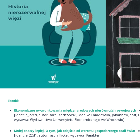
Ebooki:
Ekonomiczne uwarunkowania międzynarodowych nierówności rozwojowych
- 
[ident: e_22ed, autor: Karol Kociszewski, Monika Paradowska, Johannes (Joost) Pl
wydawca: Wydawnictwo Uniwersytetu Ekonomicznego we Wrocławiu]
Mniej znaczy lepiej. O tym, jak odejście od wzrostu gospodarczego ocali świat
- 
[ident: e_22d1, autor: Jason Hickel, wydawca: Karakter]