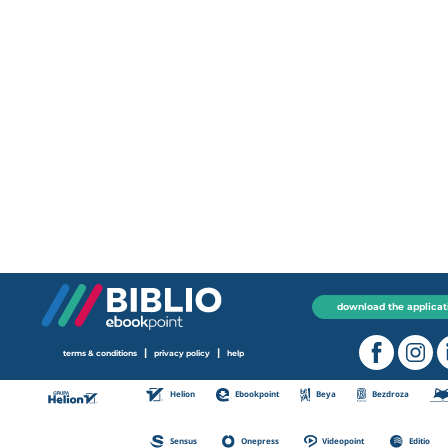
download the applicat
|
|
terms & conditions
privacy policy
help
Helion
Ebookpoint
Beya
Bezdroza
Sensus
Onepress
Videopoint
Editio