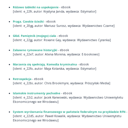
Różowe tabletki na uspokojenie
- ebook
[ident: e_22fr, autor: Krystyna Janda, wydawca: Estymator]
Praga. Czeskie ścieżki
- ebook
[ident: e_20yg, autor: Mariusz Surosz, wydawca: Wydawnictwo Czarne]
Głód. Pamiętnik (mojego) ciała
- ebook
[ident: e_22jg, autor: Roxane Gay, wydawca: Wydawnictwo Cyranka]
Zabawne rymowane historyjki
- ebook
[ident: e_22e7, autor: Atena Morena, wydawca: E-bookowo]
Marzenia się spełniają. Komedia kryminalna
- ebook
[ident: e_22fo, autor: Maja Kotarska, wydawca: Estymator]
Retrospekcja
- ebook
[ident: e_22bi, autor: Chris Brookmyre, wydawca: Prószyński Media]
Islamskie instrumenty pochodne
- ebook
[ident: e_22i2, autor: Jacek Karwowski, wydawca: Wydawnictwo Uniwersytetu
Ekonomicznego we Wrocławiu]
System wyrównania finansowego w państwie federalnym na przykładzie RFN
-
[ident: e_22d5, autor: Paweł Kowalik, wydawca: Wydawnictwo Uniwersytetu
Ekonomicznego we Wrocławiu]