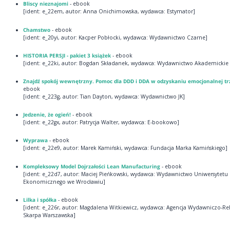
Bliscy nieznajomi
- ebook
[ident: e_22em, autor: Anna Onichimowska, wydawca: Estymator]
Chamstwo
- ebook
[ident: e_20yi, autor: Kacper Pobłocki, wydawca: Wydawnictwo Czarne]
HISTORIA PERSJI - pakiet 3 książek
- ebook
[ident: e_22ki, autor: Bogdan Składanek, wydawca: Wydawnictwo Akademickie
Znajdź spokój wewnętrzny. Pomoc dla DDD i DDA w odzyskaniu emocjonalnej tr
ebook
[ident: e_223g, autor: Tian Dayton, wydawca: Wydawnictwo JK]
Jedzenie, że ogień!
- ebook
[ident: e_22gx, autor: Patrycja Walter, wydawca: E-bookowo]
Wyprawa
- ebook
[ident: e_22e9, autor: Marek Kamiński, wydawca: Fundacja Marka Kamińskiego]
Kompleksowy Model Dojrzałości Lean Manufacturing
- ebook
[ident: e_22d7, autor: Maciej Pieńkowski, wydawca: Wydawnictwo Uniwersytetu
Ekonomicznego we Wrocławiu]
Lilka i spółka
- ebook
[ident: e_226r, autor: Magdalena Witkiewicz, wydawca: Agencja Wydawniczo-
Skarpa Warszawska]