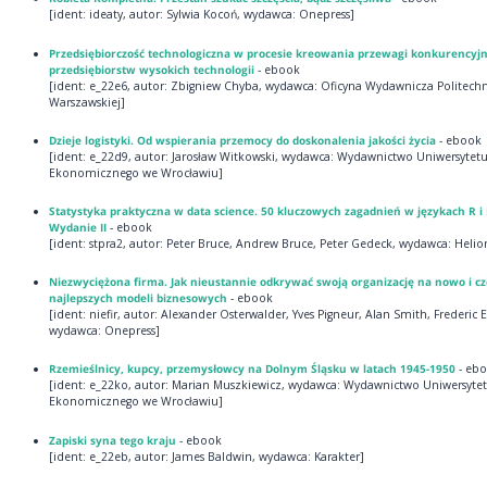
[ident: ideaty, autor: Sylwia Kocoń, wydawca: Onepress]
Przedsiębiorczość technologiczna w procesie kreowania przewagi konkurencyjn
przedsiębiorstw wysokich technologii
- ebook
[ident: e_22e6, autor: Zbigniew Chyba, wydawca: Oficyna Wydawnicza Politechn
Warszawskiej]
Dzieje logistyki. Od wspierania przemocy do doskonalenia jakości życia
- ebook
[ident: e_22d9, autor: Jarosław Witkowski, wydawca: Wydawnictwo Uniwersytet
Ekonomicznego we Wrocławiu]
Statystyka praktyczna w data science. 50 kluczowych zagadnień w językach R i
Wydanie II
- ebook
[ident: stpra2, autor: Peter Bruce, Andrew Bruce, Peter Gedeck, wydawca: Helio
Niezwyciężona firma. Jak nieustannie odkrywać swoją organizację na nowo i cz
najlepszych modeli biznesowych
- ebook
[ident: niefir, autor: Alexander Osterwalder, Yves Pigneur, Alan Smith, Frederic 
wydawca: Onepress]
Rzemieślnicy, kupcy, przemysłowcy na Dolnym Śląsku w latach 1945-1950
- eb
[ident: e_22ko, autor: Marian Muszkiewicz, wydawca: Wydawnictwo Uniwersyte
Ekonomicznego we Wrocławiu]
Zapiski syna tego kraju
- ebook
[ident: e_22eb, autor: James Baldwin, wydawca: Karakter]