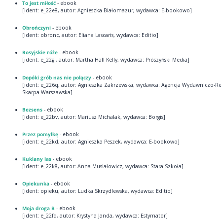
To jest miłość
- ebook
[ident: e_22e8, autor: Agnieszka Białomazur, wydawca: E-bookowo]
Obrończyni
- ebook
[ident: obronc, autor: Eliana Lascaris, wydawca: Editio]
Rosyjskie róże
- ebook
[ident: e_22gi, autor: Martha Hall Kelly, wydawca: Prószyński Media]
Dopóki grób nas nie połączy
- ebook
[ident: e_226q, autor: Agnieszka Zakrzewska, wydawca: Agencja Wydawniczo-
Skarpa Warszawska]
Bezsens
- ebook
[ident: e_22bv, autor: Mariusz Michalak, wydawca: Borgis]
Przez pomyłkę
- ebook
[ident: e_22kd, autor: Agnieszka Peszek, wydawca: E-bookowo]
Kuklany las
- ebook
[ident: e_22k8, autor: Anna Musiałowicz, wydawca: Stara Szkoła]
Opiekunka
- ebook
[ident: opieku, autor: Ludka Skrzydlewska, wydawca: Editio]
Moja droga B
- ebook
[ident: e_22fq, autor: Krystyna Janda, wydawca: Estymator]