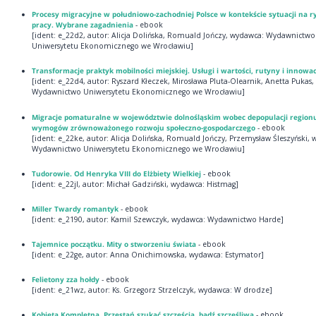
Procesy migracyjne w południowo-zachodniej Polsce w kontekście sytuacji na 
pracy. Wybrane zagadnienia
- ebook
[ident: e_22d2, autor: Alicja Dolińska, Romuald Jończy, wydawca: Wydawnictwo
Uniwersytetu Ekonomicznego we Wrocławiu]
Transformacje praktyk mobilności miejskiej. Usługi i wartości, rutyny i innowac
[ident: e_22d4, autor: Ryszard Kłeczek, Mirosława Pluta-Olearnik, Anetta Pukas
Wydawnictwo Uniwersytetu Ekonomicznego we Wrocławiu]
Migracje pomaturalne w województwie dolnośląskim wobec depopulacji regionu
wymogów zrównoważonego rozwoju społeczno-gospodarczego
- ebook
[ident: e_22ke, autor: Alicja Dolińska, Romuald Jończy, Przemysław Śleszyński,
Wydawnictwo Uniwersytetu Ekonomicznego we Wrocławiu]
Tudorowie. Od Henryka VIII do Elżbiety Wielkiej
- ebook
[ident: e_22jl, autor: Michał Gadziński, wydawca: Histmag]
Miller Twardy romantyk
- ebook
[ident: e_2190, autor: Kamil Szewczyk, wydawca: Wydawnictwo Harde]
Tajemnice początku. Mity o stworzeniu świata
- ebook
[ident: e_22ge, autor: Anna Onichimowska, wydawca: Estymator]
Felietony zza hołdy
- ebook
[ident: e_21wz, autor: Ks. Grzegorz Strzelczyk, wydawca: W drodze]
Kobieta Kompletna. Przestań szukać szczęścia, bądź szczęśliwa
- ebook