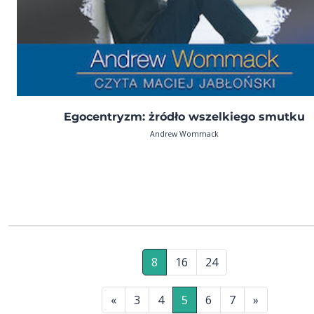
Egocentryzm: żródło wszelkiego smutku
Andrew Wommack
8
16
24
«
3
4
5
6
7
»