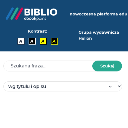
nowoczesna platforma edu
Kontrast:
Grupa wydawnicza
Helion
A
A
A
A
Szukaj