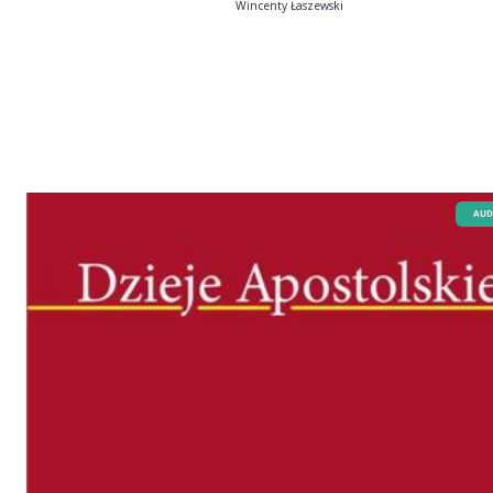
Wincenty Łaszewski
AUD