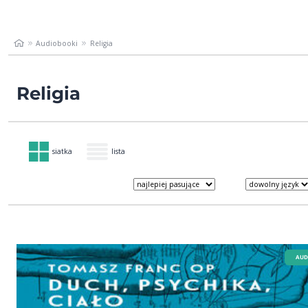
Audiobooki
Religia
Religia
siatka
lista
AUD