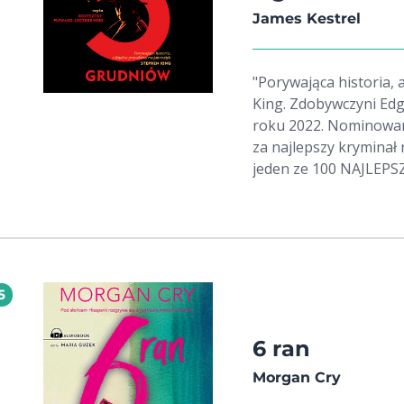
James Kestrel
"Porywająca historia, a f
King. Zdobywczyni Edg
roku 2022. Nominowan
za najlepszy kryminał
jeden ze 100 NAJLE
Grudzień 1941 roku. S
Honolulu na Hawajach
sprawę brutalnego zab
sprawcy podąża przez 
japońska flota zmierz
5
rzucą go aż do Tokio,
nie spodziewał 5 grud
wbrew przeciwnościom,
6 ran
cenie, jaką płacą ludz
Morgan Cry
klimatach noir, łamiąc