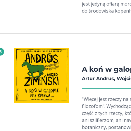
zabawny, zręcznie opo
jest jedyną ofiarą mo
Wciągająca. Sunday Post Może i Brown porzucił mroczne
do środowiska kopenh
tartan noir dla gorący
Christiansborga oraz 
może być równie niebez
dopiero w sądzie. Tyl
czytelnik nie przejdzi
Kryminał skoncentrowa
przemocą i sadyzmem, 
lekkiego. The Herald Fantastyczna zagadka, wciągająca fabuła,
8
trzymająca w napięciu 
polecam! crimebookjun
A koń w galo
Artur Andrus, Wojc
"Więcej jest rzeczy na 
filozofom". Wychodząc
część z tych rzeczy, kt
ani szlifierzom, ani n
botaniczny, postanowi