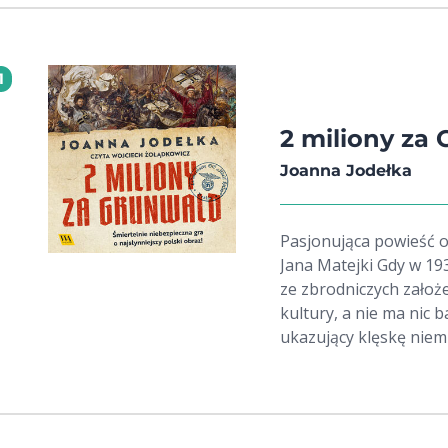
1
2 miliony za
Joanna Jodełka
Pasjonująca powieść 
Jana Matejki Gdy w 1939 roku wybucha II wojna światowa, jednym
ze zbrodniczych założe
kultury, a nie ma nic 
ukazujący klęskę niem
wskazanie miejsca ukry
nagrodę w wysokości 2
śmiertelnie niebezpie
staną przeciw tym, któ