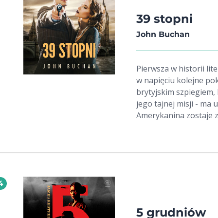
Daniella wie więcej, ni
cało?
39 stopni
John Buchan
Pierwsza w historii li
w napięciu kolejne pok
brytyjskim szpiegiem,
jego tajnej misji - ma
Amerykanina zostaje z
on głównym podejrzan
wciągnięty w skompli
szpiegami a brytyjskim
Wśród wielu adaptacji 
1935 r. w reżyserii Alf
4
5 grudniów