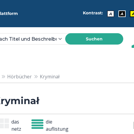
Kontrast:
lattform
A
A
Suchen
Hörbücher
Kryminał
ryminał
das
die
netz
auflistung