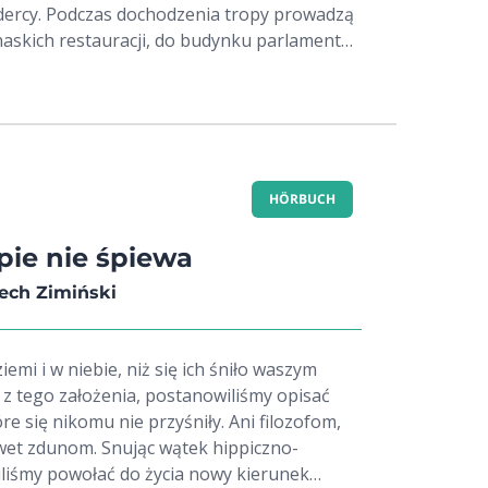
wiedziany kryminał. Irish Independent
rdercy. Podczas dochodzenia tropy prowadzą
 zaułki
askich restauracji, do budynku parlamentu
ch ulic Hiszpanii, ale udowadnia, że w słońcu
do opery. Ponura prawda wychodzi na jaw
piecznie. Nadal potrafi sprawić, że
ko czy na pewno?
e obok lektury obojętnie. Scotland on Sunday
ny na kreowaniu postaci, który nie epatuje
a jednocześnie nie sprawia wrażenia zbyt
HÖRBUCH
i dobrze osadzona w realiach... Gorąco
kie.co.uk
pie nie śpiewa
iech Zimiński
ziemi i w niebie, niż się ich śniło waszym
 z tego założenia, postanowiliśmy opisać
óre się nikomu nie przyśniły. Ani filozofom,
awet zdunom. Snując wątek hippiczno-
liśmy powołać do życia nowy kierunek