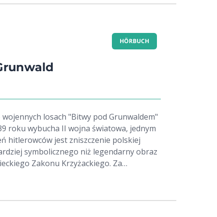
HÖRBUCH
 Grunwald
o wojennych losach "Bitwy pod Grunwaldem"
ń hitlerowców jest zniszczenie polskiej
bardziej symbolicznego niż legendarny obraz
ieckiego Zakonu Krzyżackiego. Za
cia płótna władze III Rzeszy wyznaczają
 milionów marek. Rozpoczyna się więc
czna gra. Ludzie pragnący zniszczyć obraz
rzy są gotowi zaryzykować życie, by go