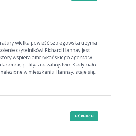
ż mówi Tylko czy wyjdzie z tej ponurej afery
teratury wielka powieść szpiegowska trzyma
olenie czytelników! Richard Hannay jest
 który wspiera amerykańskiego agenta w
 udaremnić polityczne zabójstwo. Kiedy ciało
nalezione w mieszkaniu Hannay, staje się
ym o zabójstwo. Mężczyzna zostaje
kowaną rozgrywkę między niemieckimi
 wojskiem. Czy uda mu się ujść z tego cało?
książki należy wyróżnić film "The 39 Steps" z
reda Hitchcocka.
HÖRBUCH