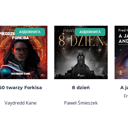
AУДІОКНИГА
AУДІОКНИГА
50 twarzy Forkisa
8 dzień
A 
F
Vaydredd Kane
Paweł Śmieszek