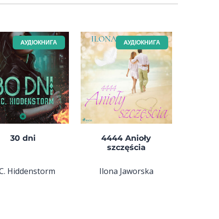
AУДІОКНИГА
AУДІОКНИГА
30 dni
4444 Anioły
szczęścia
 C. Hiddenstorm
Ilona Jaworska