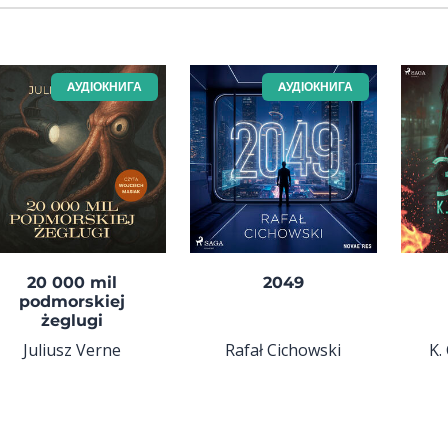
AУДІОКНИГА
AУДІОКНИГА
20 000 mil
2049
podmorskiej
żeglugi
Juliusz Verne
Rafał Cichowski
K.