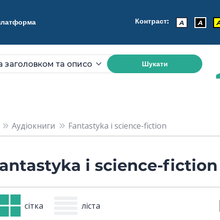
Контраст:
 платформа
A
A
Шукати
Аудіокниги
Fantastyka i science-fiction
antastyka i science-fiction
сітка
ліста