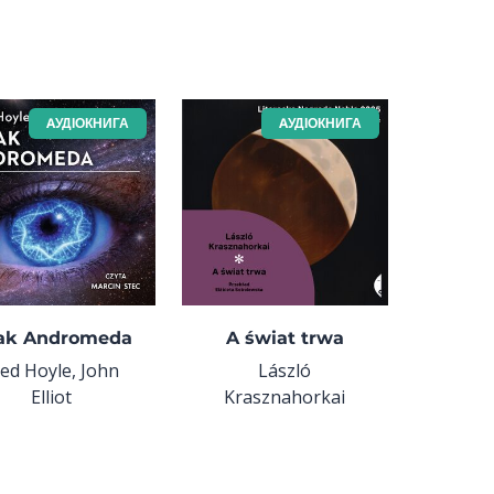
AУДІОКНИГА
AУДІОКНИГА
jak Andromeda
A świat trwa
red Hoyle, John
László
Elliot
Krasznahorkai