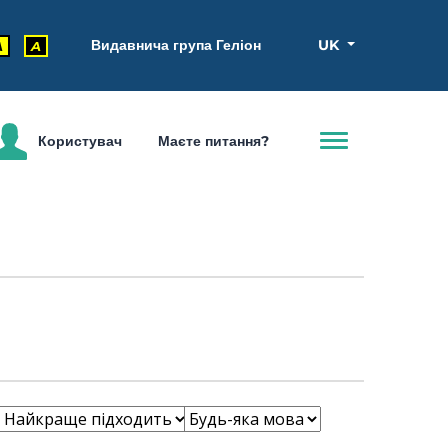
Видавнича група Геліон
UK
A
A
Користувач
Маєте питання?