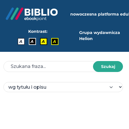
nowoczesna platforma edu
Kontrast:
Grupa wydawnicza
Helion
A
A
A
A
Szukaj