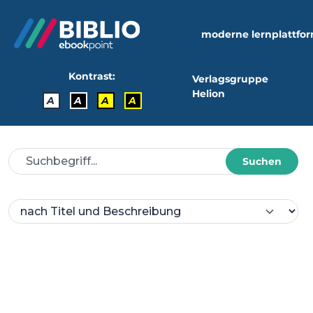
moderne lernplattfo
Kontrast:
Verlagsgruppe
Helion
A
A
A
A
Suchen