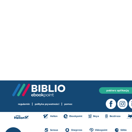
pobierz aplikację
|
|
regulamin
polityka prywatności
pomoc
Helion
Ebookpoint
Beya
Bezdroza
Sensus
Onepress
Videopoint
Editio