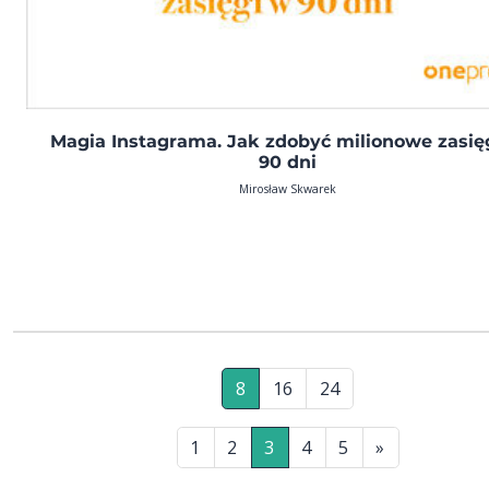
Magia Instagrama. Jak zdobyć milionowe zasię
90 dni
Mirosław Skwarek
8
16
24
1
2
3
4
5
»