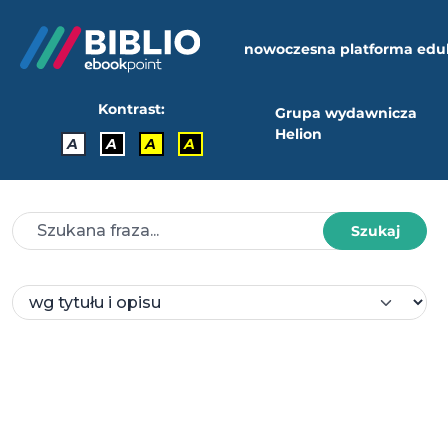
nowoczesna platforma edu
Kontrast:
Grupa wydawnicza
Helion
A
A
A
A
Szukaj