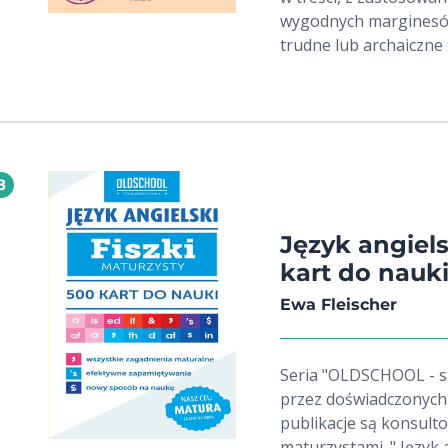
wygodnych marginesów
trudne lub archaiczne
opracowanie z biogra
problematykę dla każd
literaturoznawcze, kt
Sądu Ozyrysa oraz epo
utworów będzie przydat
8
ale także w trakcie p
Lektury wydawnictwa 
literaturoznawczynie 
Język angiels
serią sprawuje dr Agn
kart do nauk
zgodność treści z po
Ewa Fleischer
językowy opracowań.
Seria "OLDSCHOOL - s
przez doświadczonych
publikacje są konsult
maturzystami. " Język a