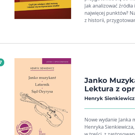
Jak analizować źródła
najwięcej punktów? N
z historii, przygotowa
Autorami poradnika są
(Uniwersytet Łódzki), p
korepetytorka. Pracują
publikując na łamach 
tysiącom maturzystów.
7
wieloletnich zmagań z ark
uatrakcyjniają komiks
Turajskiego. Nad przys
Janko Muzyka
ekipa doświadczonych 
Lektura z o
redakcji portalu.
Henryk Sienkiewicz
Nowe wydanie Janka m
Henryka Sienkiewicza,
w treści, z zastosowan