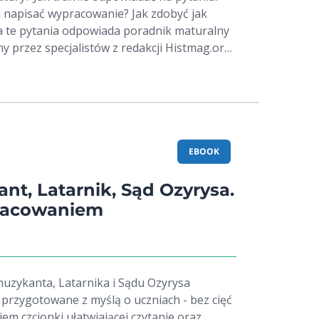
 i napisać wypracowanie? Jak zdobyć jak
a te pytania odpowiada poradnik maturalny
ny przez specjalistów z redakcji Histmag.org.
: Sebastian Adamkiewicz — historyk
ublicysta i Karolina Sikała — nauczycielka,
c w szkole, udzielając korepetycji czy
Histmag.org skutecznie pomogli wielu
 Poradnik maturalny jest efektem ich
uszami maturalnymi. Poradnik
EBOOK
owe ilustracje rysownika Michała
tępnością i rzetelnością treści pracowała
nt, Latarnik, Sąd Ozyrysa.
dziennikarzy, redaktorów i korektorów z
pracowaniem
uzykanta, Latarnika i Sądu Ozyrysa
 przygotowane z myślą o uczniach - bez cięć
iem czcionki ułatwiającej czytanie oraz