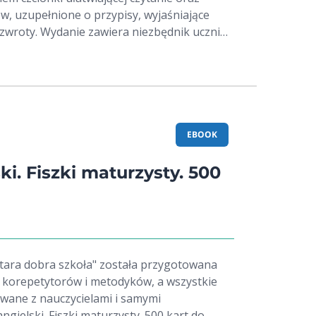
, uzupełnione o przypisy, wyjaśniające
 zwroty. Wydanie zawiera niezbędnik ucznia:
mem autora, streszczenie, kluczową
ego z utworów oraz najważniejsze pojęcia
óre dotyczą Janka muzykanta, Latarnika i
ki, w której powstały. Opracowanie
ne nie tylko na lekcjach języka polskiego,
rzygotowań do egzaminu ósmoklasisty. Serię
EBOOK
Pumilio tworzą doświadczone
i dydaktyczki, a opiekę merytoryczną nad
ki. Fiszki maturzysty. 500
ieszka Wójtowicz-Zając, która dba o
i
dstawą programową oraz wysoki poziom
tara dobra szkoła" została przygotowana
 korepetytorów i metodyków, a wszystkie
owane z nauczycielami i samymi
ngielski. Fiszki maturzysty. 500 kart do