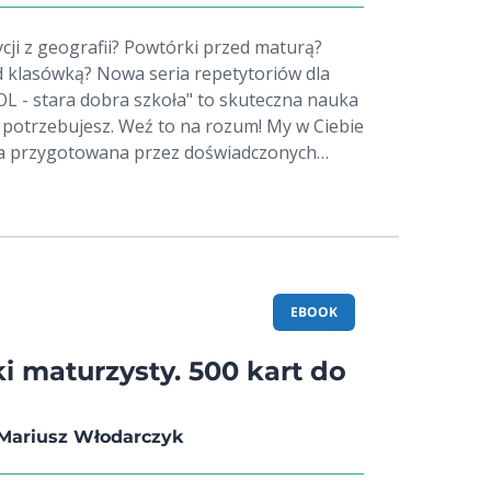
az z omówionymi rozwiązaniami -
aranna szata graficzna. Domowe
cji z geografii? Powtórki przed maturą?
OLDSCHOOL!
 klasówką? Nowa seria repetytoriów dla
L - stara dobra szkoła" to skuteczna nauka
potrzebujesz. Weź to na rozum! My w Ciebie
yków, we współpracy z nauczycielami i
Repetytorium przeznaczone jest dla
kół średnich, którzy potrzebują powtórki z
chcą poznać ćwiczenie przydatne na maturze.
pomocą dla nauczycieli i korepetytorów.
ia z geografii
EBOOK
micznej Polski i świata - przykłady
raz ze szczegółowo omówionymi
zki maturzysty. 500 kart do
acje, mapy, dane statystyczne - przejrzysty
zata graficzna - zgodność z wymaganiami
Mariusz Włodarczyk
e podstawowym i rozszerzonym Domowe
OLDSCHOOL!