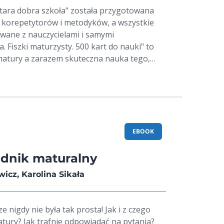
tara dobra szkoła" została przygotowana
 korepetytorów i metodyków, a wszystkie
owane z nauczycielami i samymi
a. Fiszki maturzysty. 500 kart do nauki" to
atury a zarazem skuteczna nauka tego,
ebujesz. Skorzystaj z nowego sposobu na
e! Weź to na rozum! My w Ciebie wierzymy!
: - 500 dwustronnych Fiszek do samodzielnej
nie - nowy sposób na naukę Dzięki
 - opanujesz wszystkie zagadnienie
EBOOK
z historii na poziomie podstawowym i
zisz i usystematyzujesz swoją wiedzę -
radnik maturalny
ki do własnych potrzeb - skorzystasz z
icz, Karolina Sikała
wania do matury - możesz uczyć się w domu,
o chcesz Do matury tylko z
ze nigdy nie była tak prosta! Jak i z czego
tury? Jak trafnie odpowiadać na pytania?