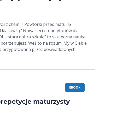
cji z chemii? Powtórki przed maturą?
 klasówką? Nowa seria repetytoriów dla
L - stara dobra szkoła" to skuteczna nauka
potrzebujesz. Weź to na rozum! My w Ciebie
yków, we współpracy z nauczycielami i
Repetytorium przeznaczone jest dla
kół średnich, którzy potrzebują powtórki z
ą poznać wszystkie zagadnienia przydatne
być świetną pomocą dla nauczycieli i
EBOOK
, przez układ okresowy pierwiastków i
eorganiczne, organiczne i wielofunkcyjne -
orepetycje maturzysty
ami maturalnymi na poziomie podstawowym
 chemiczne, ilustracje, tabele - przykłady