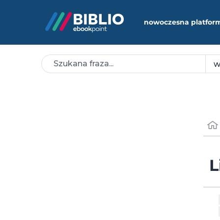
nowoczesna platfor
L