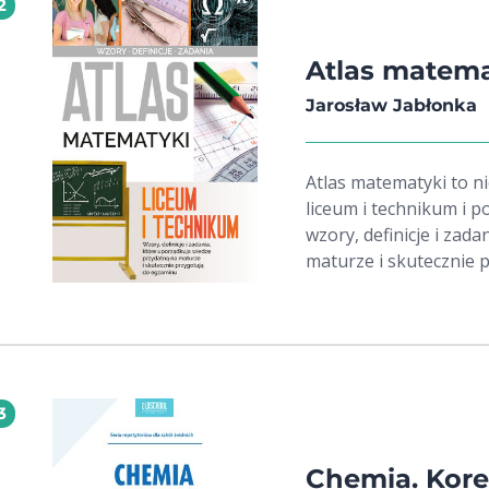
2
Atlas matema
Jarosław Jabłonka
Atlas matematyki to n
liceum i technikum i 
wzory, definicje i zad
maturze i skutecznie 
3
Chemia. Kore