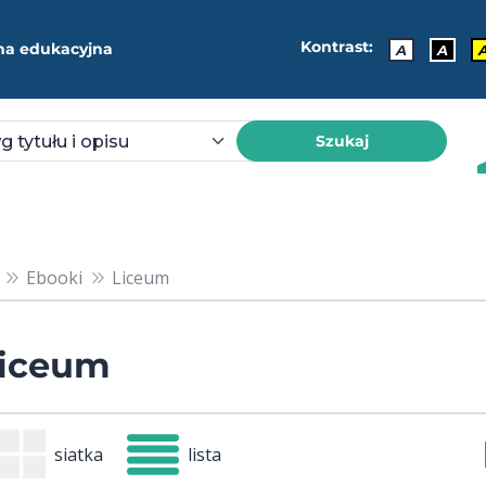
Kontrast:
ma edukacyjna
A
A
Szukaj
Ebooki
Liceum
iceum
siatka
lista