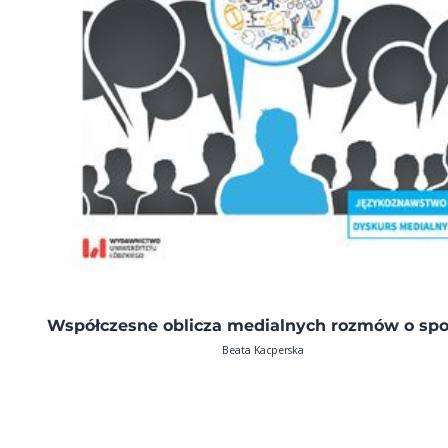
Współczesne oblicza medialnych rozmów o spo
Beata Kacperska