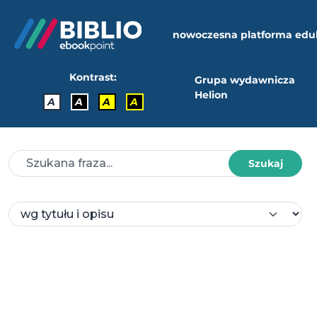
nowoczesna platforma edu
Kontrast:
Grupa wydawnicza
Helion
A
A
A
A
Szukaj