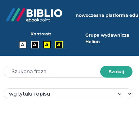
nowoczesna platforma edu
Kontrast:
Grupa wydawnicza
Helion
A
A
A
A
Szukaj