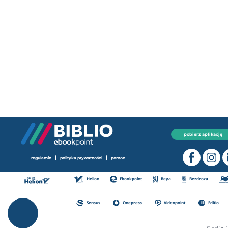
pobierz aplikację
|
|
regulamin
polityka prywatności
pomoc
Helion
Ebookpoint
Beya
Bezdroza
Sensus
Onepress
Videopoint
Editio
© Helion 1