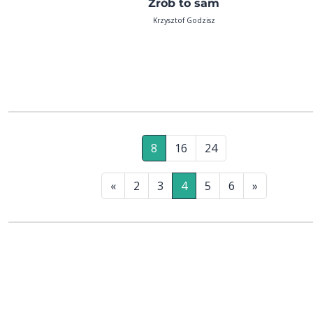
Zrób to sam
Krzysztof Godzisz
8
16
24
«
2
3
4
5
6
»