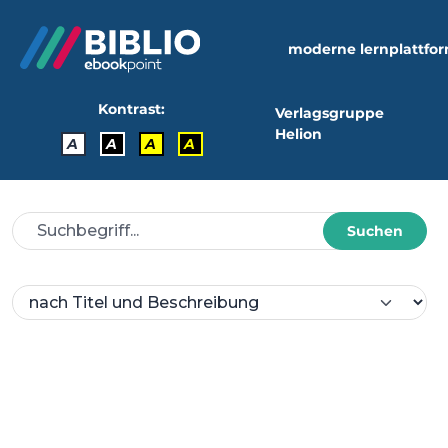
moderne lernplattfo
Kontrast:
Verlagsgruppe
Helion
A
A
A
A
Suchen