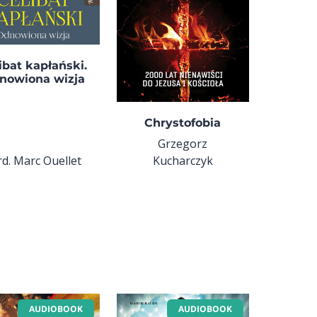
ibat kapłański.
nowiona wizja
Chrystofobia
Grzegorz
rd. Marc Ouellet
Kucharczyk
AUDIOBOOK
AUDIOBOOK