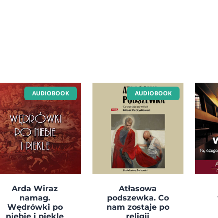
AUDIOBOOK
AUDIOBOOK
Arda Wiraz
Atłasowa
namag.
podszewka. Co
Wędrówki po
nam zostaje po
niebie i piekle
religii