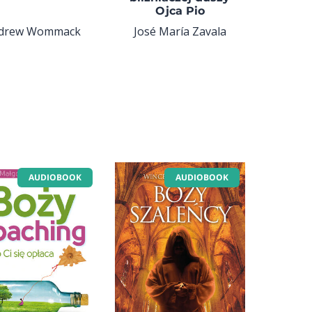
Ojca Pio
drew Wommack
José María Zavala
AUDIOBOOK
AUDIOBOOK