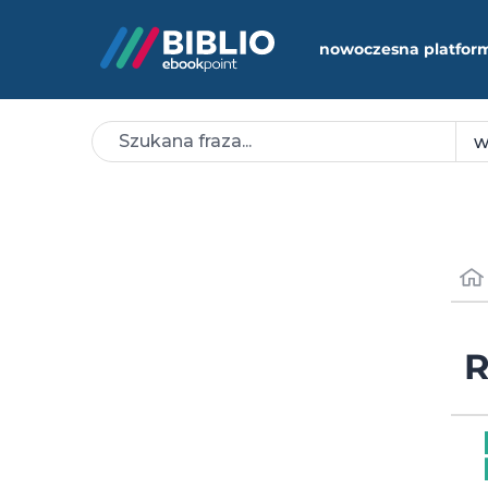
nowoczesna platfor
R