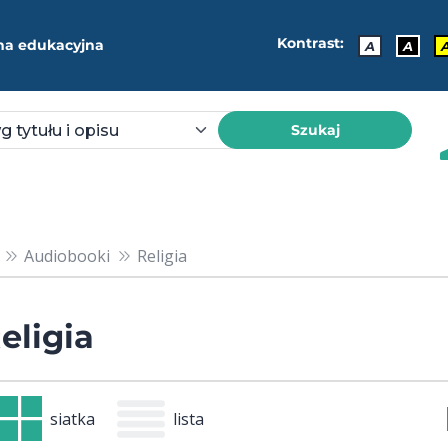
Kontrast:
ma edukacyjna
A
A
Szukaj
Audiobooki
Religia
eligia
siatka
lista