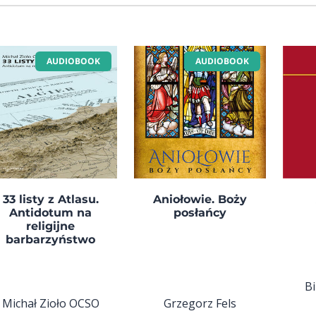
AUDIOBOOK
AUDIOBOOK
33 listy z Atlasu.
Aniołowie. Boży
Antidotum na
posłańcy
religijne
barbarzyństwo
Bi
Michał Zioło OCSO
Grzegorz Fels