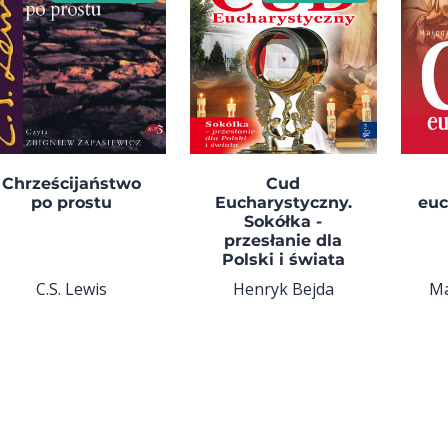
Chrześcijaństwo
Cud
po prostu
Eucharystyczny.
euc
Sokółka -
przesłanie dla
Polski i świata
C.S. Lewis
Henryk Bejda
Ma