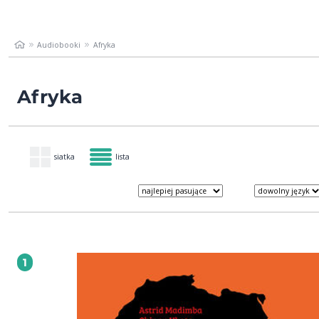
Audiobooki
Afryka
Afryka
siatka
lista
1