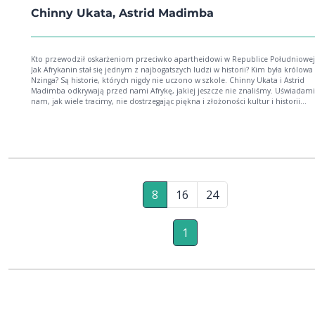
Chinny Ukata, Astrid Madimba
Kto przewodził oskarżeniom przeciwko apartheidowi w Republice Południowej 
Jak Afrykanin stał się jednym z najbogatszych ludzi w historii? Kim była królowa
Nzinga? Są historie, których nigdy nie uczono w szkole. Chinny Ukata i Astrid
Madimba odkrywają przed nami Afrykę, jakiej jeszcze nie znaliśmy. Uświadami
nam, jak wiele tracimy, nie dostrzegając piękna i złożoności kultur i historii
pięćdziesięciu czterech krajów afrykańskich. Podkreślają kluczowe momenty
historyczne, które ukształtowały każdy naród i przyczyniły się do jego współcze
pozycji globalnej. Afryka. Opowieści o wszystkich krajach kontynentu nie jest
klasyczną książką historyczną albo podręcznikiem. To odważna krytyka postrze
Afryki jako monolitu. Następnym razem, gdy usłyszycie, że ktoś mówi o Afryce, 
była jednym, niezróżnicowanym państwem, zaopatrzcie jego lub ją w egzempla
książki.
8
16
24
1