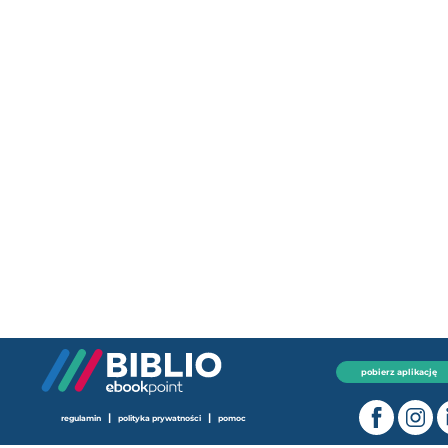
pobierz aplikację
|
|
regulamin
polityka prywatności
pomoc