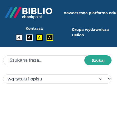
nowoczesna platforma edu
Kontrast:
Grupa wydawnicza
Helion
A
A
A
A
Szukaj