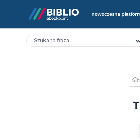
nowoczesna platfor
T