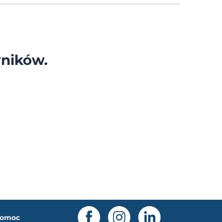
ników.
omoc