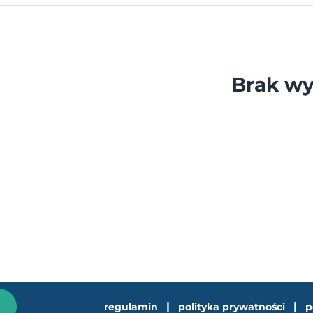
Brak wy
|
|
regulamin
polityka prywatności
p