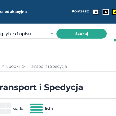
Kontrast:
ma edukacyjna
A
A
Szukaj
Ebooki
Transport i Spedycja
ransport i Spedycja
siatka
lista