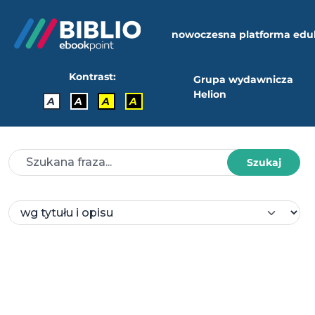
nowoczesna platforma edu
Kontrast:
Grupa wydawnicza
Helion
A
A
A
A
Szukaj