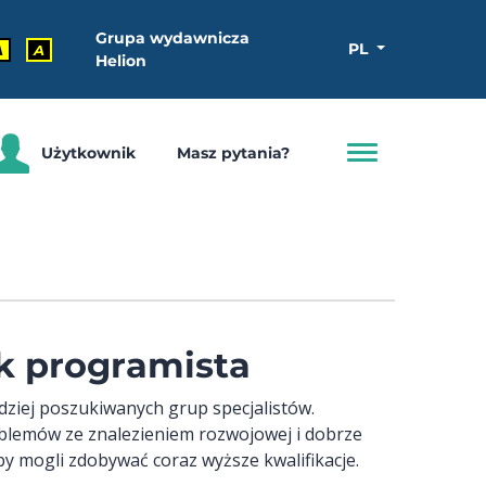
Grupa wydawnicza
PL
A
A
Helion
Użytkownik
Masz pytania?
ik programista
rdziej poszukiwanych grup specjalistów.
oblemów ze znalezieniem rozwojowej i dobrze
 by mogli zdobywać coraz wyższe kwalifikacje.