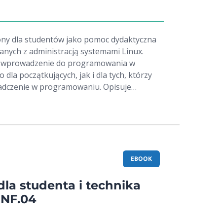
ony dla studentów jako pomoc dydaktyczna
nych z administracją systemami Linux.
 wprowadzenie do programowania w
dla początkujących, jak i dla tych, którzy
adczenie w programowaniu. Opisuje
e języka, takie jak zmienne, pętle, warunki,
nie wykonywania oraz zastosowanie wyrażeń
wiera również przykłady i liczne zadania, o
ie trudności, które pozwalają
tyczne zastosowanie zdobytej wiedzy.
EBOOK
dla studenta i technika
INF.04