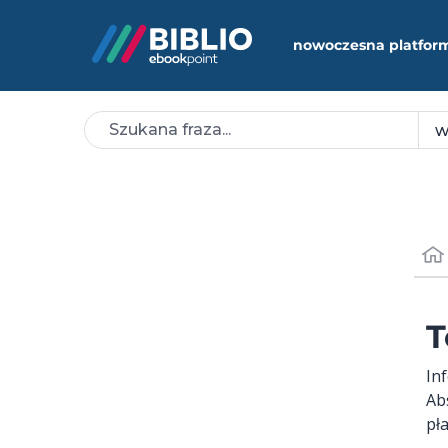
nowoczesna platfor
T
In
Ab
pł