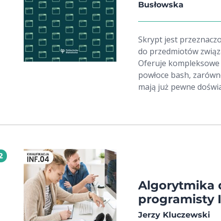
Busłowska
Skrypt jest przeznacz
do przedmiotów związa
Oferuje kompleksowe
powłoce bash, zarówno 
mają już pewne doświ
podstawowe konstrukcj
funkcje, jak i śledze
regularnych. Skrypt za
zróżnicowanym poziom
użytkownikom na prak
2
Algorytmika 
programisty 
Jerzy Kluczewski