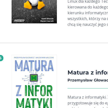
Linux dla każdego Tec
kierowana do każdego 
kierunku informatycz
wszystkich, którzy na 
chcą się nauczyć jego
interfejsu graficznego jak i tekst
bardzo szeroka. Przyg
konfiguracji: sprzętu,
Pokazuje jak pracować
tworzyć skrypty syste
5
kwestie związane z be
końcu książki znajduj
każde pytanie poddane
Matura z info
której, prezentowana 
Przemysław Głowac
wartość dodaną zarówn
tutaj również wykaz n
Matura z informatyki.
przygotowuje się do e