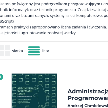
iał ten poświęcony jest podręcznikom przygotowującym uc
chnik informatyk oraz technik programista. Znajdziesz tutaj
ronami oraz bazami danych, systemy i sieci komputerowe, 
aScript).
ramach praktyki zaproponowano liczne zadania i ćwiczenia,
iejętności i ugruntowanie zdobytej wiedzy.
siatka
lista
1
Administracj
Programowan
Andrzej Chmielewsk