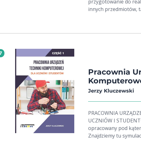
przygotowanie do real
innych przedmiotów, 
Algorytmy i struktury 
tematyczny obejmuje
języku Python, w tym m.in. typy zmiennych, instrukcje
instrukcje wejścia-wyjś
7
Pracownia Ur
Komputerowej
Jerzy Kluczewski
PRACOWNIA URZĄDZE
UCZNIÓW I STUDENTÓW 
opracowany pod kątem
Znajdziemy tu symula