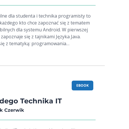
y gotowe do pobrania i uruchomienia.
erzy Kluczewski, długoletni instruktor
lne dla studenta i technika programisty to
 W swoim dorobku autorskim posiada już
 każdego kto chce zapoznać się z tematem
kowych i zbiory zadań o tematyce związanej z
bilnych dla systemu Android. W pierwszej
mi. Swoje doświadczenie zdobywał podczas
k zapoznaje się z tajnikami Języka Java.
ecnie jest wykładowcą Uniwersytety WSB
się z tematyką: programowania
ółbieżnego. Poruszane są w niej
, obiektów jak i wątków. W drugiej części
rzeniem aplikacji mobilnych w środowisku
 wizualna aplikacji tworzona jest z
 znaczników xml. Zaś język Java odpowiada
em aplikacji. Książka stanowi szczegółowy
EBOOK
kto jest zainteresowany tworzeniem
żdego Technika IT
ek Czerwik