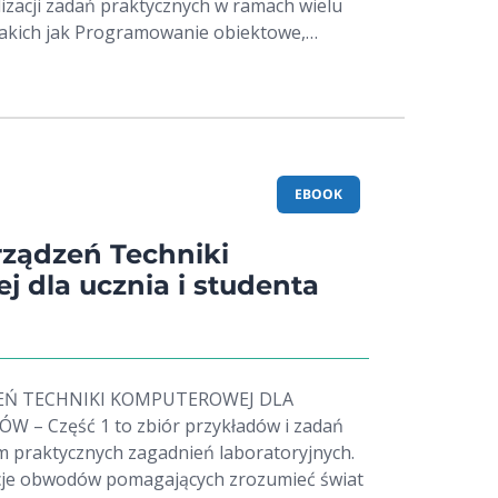
izacji zadań praktycznych w ramach wielu
takich jak Programowanie obiektowe,
danych oraz Sztuczna inteligencja. Zakres
 podstawowe zagadnienia programowania w
 warunkowe,
cia, struktury danych i funkcje.
EBOOK
ządzeń Techniki
 dla ucznia i studenta
Ń TECHNIKI KOMPUTEROWEJ DLA
– Część 1 to zbiór przykładów i zadań
 praktycznych zagadnień laboratoryjnych.
cje obwodów pomagających zrozumieć świat