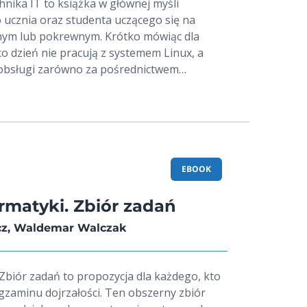
hnika IT to książka w głównej myśli
ucznia oraz studenta uczącego się na
nym lub pokrewnym. Krótko mówiąc dla
co dzień nie pracują z systemem Linux, a
 obsługi zarówno za pośrednictwem
owego. Tematyka książki jest
otowuje użytkownika do instalacji systemu i
 sieci, środowiska pracy, użytkowników.
 z plikami, stosować uprawnienia, a także
mowe. W treści poruszone też zostały
zpieczeństwem sytemu oraz danych. Na
EBOOK
e się próbny egzamin zawodowy, w którym
 zostaje szczegółowej analizie w wyniku
rmatyki. Zbiór zadań
jest poprawna odpowiedź, co stanowi
z, Waldemar Walczak
o dla ucznia jak i nauczyciela. Znajdziemy
ajważniejszych poleceń systemowych –
niezbędnych do codziennej pracy.
 Zbiór zadań to propozycja dla każdego, kto
gzaminu dojrzałości. Ten obszerny zbiór