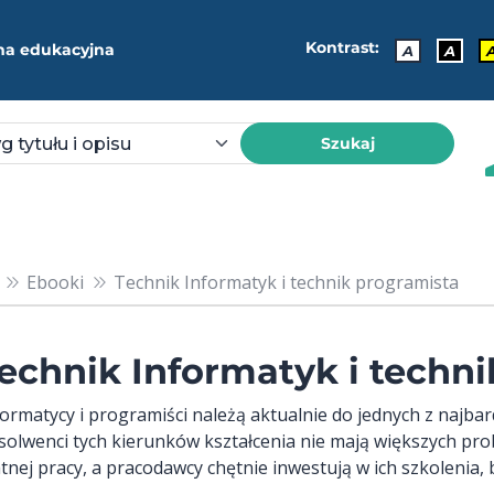
Kontrast:
ma edukacyjna
A
A
Szukaj
Ebooki
Technik Informatyk i technik programista
echnik Informatyk i techn
formatycy i programiści należą aktualnie do jednych z najba
solwenci tych kierunków kształcenia nie mają większych pr
atnej pracy, a pracodawcy chętnie inwestują w ich szkolenia,