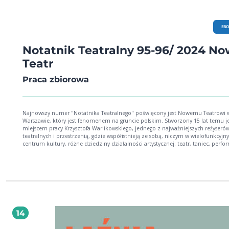
EB
Notatnik Teatralny 95-96/ 2024 N
Teatr
Praca zbiorowa
Najnowszy numer "Notatnika Teatralnego" poświęcony jest Nowemu Teatrowi 
Warszawie, który jest fenomenem na gruncie polskim. Stworzony 15 lat temu je
miejscem pracy Krzysztofa Warlikowskiego, jednego z najważniejszych reżyseró
teatralnych i przestrzenią, gdzie współistnieją ze sobą, niczym w wielofunkcyj
centrum kultury, różne dziedziny działalności artystycznej: teatr, taniec, perfo
sztuki wizualne. To instytucja skupiająca zespół złożony z wielkich osobowości
polskiego aktorstwa, z którymi publikujemy w tym numerze rozmowy, m.in.: z
Ostaszewską, Magdaleną Cielecką, Andrzejem Chyrą, Małgorzatą Hajewską-Krzys
Mariuszem Bonaszewskim i Jackiem Poniedziałkiem. To także teatr, który od 
początku podejmował istotne społecznie tematy i stał się ważnym miejscem n
europejskiej mapie teatralnej.
14