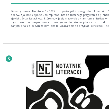
Pierwszy numer "Notatnika" w 2025 roku poświęciliśmy nagrodom literackim. 
odzew, z jakim się spotkał, zainspirował nas do uważnego przyjrzenia się inn
zjawisku życia literackiego, które rozwija się niezwykle dynamicznie - festiwalo
tego powodu w nowym numerze naszego kwartalnika znajdziecie bardzo dużo 
danych, a także idących za nimi analiz. Okazało się na przykład, że festiwali lit
- tych, które udało nam się namierzyć - mamy w Polsce aż 179! Łączna liczba
przedsięwzięć odbywających się w ich trakcie w 2025 roku obejmuje 717 pozycji
skali 12 miesięcy dawałoby 2 wydarzenia festiwalowe dziennie. Czyli zabawa na
okrągło. W dodatku tendencje są tu wzrostowe. Inne statystyczne ciekawostki?
Zdecydowanie więcej festiwali organizuje się na ścianie wschodniej naszego kraj
przewrotnie najbardziej festiwalowym miastem jest z kolei Wrocław, który
zdecydowanie na wschodzie nie leży. W otwierającym numer wywiadzie Marius
Szczygieł mówi, że festiwale przyciągają również tych czytelników, którzy rzadk
5
pojawiają się na pojedynczych spotkaniach autorskich - takie są obserwacje aut
"Gotlandu". Z lektury najnowszego numeru dowiecie się też, dlaczego organiza
festiwali i ich bywalcy tak bardzo uwielbiają Szczygła (to nasza obserwacja, nie
zainteresowanego), skąd niechęć tych pierwszych do niektórych autorek i auto
to pytanie odpowiedzi szuka Amelia Sarnowska), wreszcie co może spotkać pis
bądź pisarkę, gdy przestanie regularnie (i często) wydawać książki (tu za przykła
autorefleksje Sławomira Shutego). W zeszycie znajdziecie ponadto - jak zawsze 
sporo znakomitej poezji, prozy oraz tekstów krytycznych. Dobrej lektury!