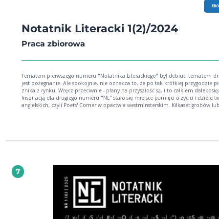
EB
Notatnik Literacki 1(2)/2024
Praca zbiorowa
Tematem pierwszego numeru "Notatnika Literackiego" był debiut, tematem dr
jest pożegnanie. Ale spokojnie, nie oznacza to, że po tak krótkiej przygodzie 
znika z rynku. Wręcz przeciwnie - plany na przyszłość są, i to całkiem dalekosię
Inspiracją dla drugiego numeru "NL" stało się miejsce pamięci o życiu i dziele 
angielskich, czyli Poets' Corner w opactwie westminsterskim. Kilkaset grobów lub
poświęconych twórcom i twórczyniom literatury upamiętnia zarówno te osoby
których dzieła nie wytrzymały próby czasu, jak i tych, którzy pozostaną w litera
światowej, dopóki ta będzie istnieć. A jak wygląda sytuacja z upamiętnianiem l
literatury w Polsce? Między innymi temu przyglądamy się w najnowszym numer
Pomagają nam w tym Wojciech Bonowicz (perspektywa współczesna) i Łukasz 
(perspektywa nieco odleglejsza), teksty o pożegnaniach piszą dla nas Weronika
i Jacek Paśnik, z pewną ideą miłości żegna się Mateusz Górniak (którego przepy
Emilia Konwerska), i, jakby przewrotnie, wita się z nami debiutująca na łamach
7
Urszula Honek. Co jeszcze? Oczywiście premierowa proza (piszą dla nas chocia
Edward Pasewicz i Elżbieta Łapczyńska), poezja, nieco krytyki literackiej i dział K
którym zawiaduje Agnieszka Wolny-Hamkało.