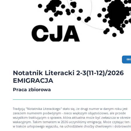
EB
Notatnik Literacki 2-3(11-12)/2026
EMIGRACJA
Praca zbiorowa
Tradycją "Notatnika Literackiego" stało się, że drugi numer w danym roku jest
zarazem numerem podwójnym - nieco większym objętościowo, ale przede
wszystkim traktującym o sprawie, która aktualna może być zwłaszcza w okresie
wakacyjnym. Takim tematem w 2026 uczyniliśmy emigrację. Może czytając ten zeszyt
w trakcie urlopowego wyjazdu, na uchodźstwie choćby chwilowym i dobrowol
inaczej spojrzycie na wielkie dzieła literatury polskiej, które wielokrotnie pows