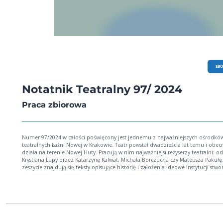
EB
Notatnik Teatralny 97/ 2024
Praca zbiorowa
Numer 97/2024 w całości poświęcony jest jednemu z najważniejszych ośrodkó
teatralnych Łaźni Nowej w Krakowie. Teatr powstał dwadzieścia lat temu i obec
działa na terenie Nowej Huty. Pracują w nim najważniejsi reżyserzy teatralni: od
Krystiana Lupy przez Katarzynę Kalwat, Michała Borczucha czy Mateusza Pakułę
zeszycie znajdują się teksty opisujące historię i założenia ideowe instytucji stw
przez Bartosza i Małgorzatę Szydłowskich. Artykuły analizujące dorobek premi
charakterystykę miejsca i liczne wywiady. W rozmowach artyści współpracujący 
Łaźnią (aktorzy, reżyserzy) opowiadają o pracy w teatrze bez stałego zespołu, al
otwartego na tematy i metody pracy. W spisie treści rozmowa z Jerzym Stuhre
czasów jego pracy nad rolą Wałęsy, Janem Peszkiem wspominającym jego wiele
teatralnych ról w tym miejscu i unikalny tekst z udziałem Krzysztofa Globisza.
Odrębne, ale uzupełniające spojrzenie proponują w szeregu wywiadów pracown