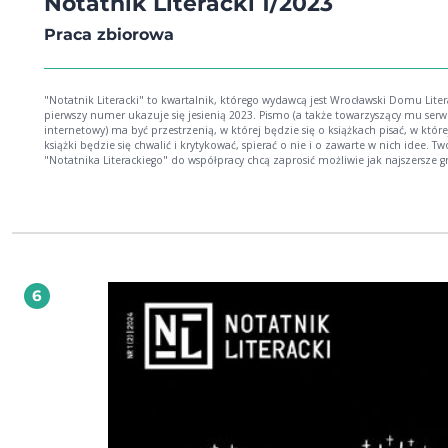
Notatnik Literacki 1/2023
Praca zbiorowa
"Notatnik Literacki" to kwartalnik, którego wydawcą jest Wrocławski Domu Liter
pierwszy numer ukazuje się jesienią 2023. Pismo (a także towarzyszący mu serw
internetowy) ma być przestrzenią, w której będzie się o książkach pisać, w które
książki będzie się chwalić i krytykować, spierać o nie i o zawarte w nich idee. Tw
"Notatnika Literackiego" do współpracy chcą zaprosić możliwie jak najszersze 
osób, reprezentujących różne - niechby i wykluczające się - spojrzenia na literat
Docelowo, w czasie krótszym niż dłuższym, chcą stworzyć ważne miejsce zarów
znanych i doświadczonych autorek i autorów, recenzentek i recenzentów, akty
i aktywistów książki, jak i dla debiutantek i debiutantów. "Notatnik Literacki" ma być
miejscem otwartym na różne rodzaje i gatunki literackie, celowo eklektycznym
Znajdziemy w nim wywiady, recenzje, szkice, eseje, ale też formy wypowiedzi
literackiej trudne do jednoznacznego zdefiniowania.
6