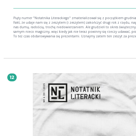
Piąty numer "Notatnika Literackiego" zmaterializował się z początkiem grudnia
Fakt, że udaje nam się z zeszytem (i zeszytem) zakończyć drugi rok z rzędu, n
nas dumą, radością, trochę niedowierzaniem. Ale grudzień to okres świąteczny
samym nieco magiczny, więc kiedy jak nie teraz powinny się rzeczy udawać, p
To też czas obdarowywania się prezentami. Uznajmy zatem ten zeszyt za preze
od nas (ale trochę dla nas też). Piąty numer "Notatnika Literackiego" postanowi
poświęcić figurze matki. Staraliśmy się, by "matczynność" znalazła tutaj maks
wiele odcieni i kontekstów. Próbowaliśmy tu i ówdzie coś "zdematkować". Ale
wszystkim chcieliśmy w czasie świąt o figurze i różnorodnych rolach matki
przypomnieć. I tym sposobem o rodzicielkach wszelakich opowiadają nam, pis
rysują m.in.: Agnieszka Holland, Dorota Kotas, Anna Marchewka, Eliza Pieciul-
Karmińska, Stanisław Obirek, Katarzyna Szaulińska, Ola Szmida. Piąty numer
"Notatnika Literackiego" to też dużo dobra po prostu literackiego, jak zawsze.
12
proza Pawła Sołtysa, kilka poetyckich debiutów, krytyka literacka, jest też stwo
przez nas i masochistycznie pielęgnowany wróg wewnętrzny - Klin, który w tym
numerze się przepoczwarza. No i znowu przechodzimy do historii literatury, 
razem publikując po raz pierwszy w Polsce wiersze Roberto Bolano w przekład
Krzysztofa Katkowskiego. Dobrej lektury!