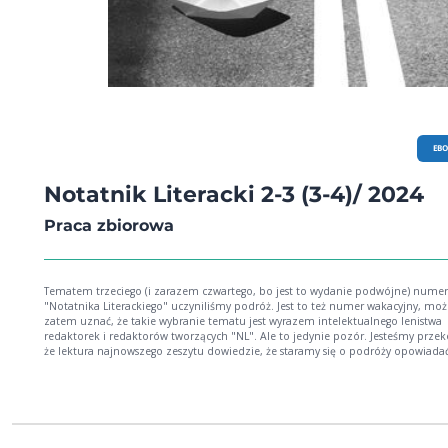
EB
Notatnik Literacki 2-3 (3-4)/ 2024
Praca zbiorowa
Tematem trzeciego (i zarazem czwartego, bo jest to wydanie podwójne) nume
"Notatnika Literackiego" uczyniliśmy podróż. Jest to też numer wakacyjny, mo
zatem uznać, że takie wybranie tematu jest wyrazem intelektualnego lenistwa
redaktorek i redaktorów tworzących "NL". Ale to jedynie pozór. Jesteśmy przek
że lektura najnowszego zeszytu dowiedzie, że staramy się o podróży opowiada
różnorodnie, często dosłownie - i równie często zaskakująco. "Notatnik Literack
traktujący o podróżach sam w sobie jest podróżą. Otwierający numer wywiad z
Andrzejem Stasiukiem to kwintesencja myślenia o podróży jako immanentnej
potrzebie człowieka. Rozmowa z Małgorzatą Lebdą - o podróży, która jest misj
Teksty Katarzyny Kasi, Wojciecha Tochmana, Małgorzaty Rejmer, Pawła Sołtysa, 
Kotas i Krzysztofa Vargi podróżą zajmują się paradoksalnie, w sposób nieoczywis