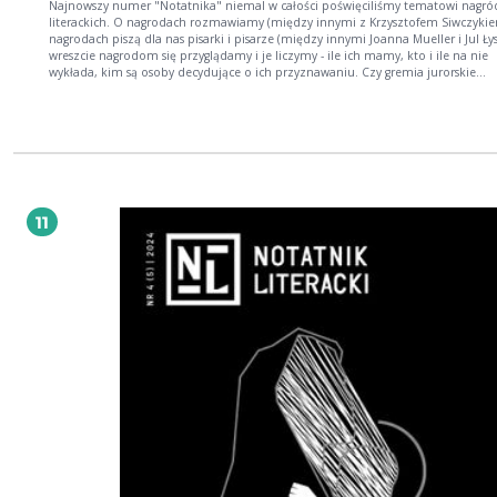
Najnowszy numer "Notatnika" niemal w całości poświęciliśmy tematowi nagró
literackich. O nagrodach rozmawiamy (między innymi z Krzysztofem Siwczykie
nagrodach piszą dla nas pisarki i pisarze (między innymi Joanna Mueller i Jul Ły
wreszcie nagrodom się przyglądamy i je liczymy - ile ich mamy, kto i ile na nie
wykłada, kim są osoby decydujące o ich przyznawaniu. Czy gremia jurorskie
zdominowane przez mężczyzn także mężczyzn nagradzały? I jaka zmiana nast
(jeśli w ogóle nastąpiła), gdy w kapitułach zaczęły liczniej zasiadać kobiety? Ma
podejrzenie graniczące z pewnością, że podobnej analizy pola literackiego w P
dotąd nie było. To wszystko może brzmieć dość poważnie, ale też sama sprawa do
błahych nie należy. W grze są pieniądze, do tego całkiem duże (trochę ponad 3
zł), w ogromnej większości publiczne, które na końcu trafiają do całkiem wąskie
grupy osób. I to w wyniku, bardzo często, decyzji ich kolegów i koleżanek po fa
Brzmi to przecież jak przepis na problem. Jeszcze innym wątkiem tej nagrodo
11
opowieści są same nominacje, które - gdy wczytać się w część naszych tekstów -
można za perwersyjny rodzaj tortur, jaki ktoś dla osób piszących wymyślił. Ktoś
bardzo źle im życzący. Ale znajdziecie w tym numerze też sporo rzeczy, które
najzwyczajniej w świecie poprawią wam humor, zapewniając czystą frajdę z
obcowania ze słowem pisanym. Niech przemówią nazwiska: Bielicki, Górniak,
Herman, Janiak, Jarniewicz, Kapusta, Kotas, Murata, Pasewicz, Sołtys, Zano i inne. Mił
lektury!