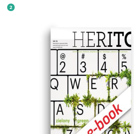
monuments in the countries of former Yugoslavia. Moreover, they investigate t
2
Soviet orientalism, the rhetoric of socialist optimism, and contemplate the co
together with socialist artists. The issue features texts and essays by Greg Castillo,
Bohdan Cherkes, Beata Chomątowska, Łukasz Galusek, Anna Łazar, Karol Kurnic
Lidia Pańków, Grzegorz Piątek, Anna Syska, Katarzyna Trzeciak, Miłosz Waligórsk
Michał Wiśniewski, Aleksandra Wojtaszek, Marcin Zgliński, as well as reviews of
recommended Central European publications.