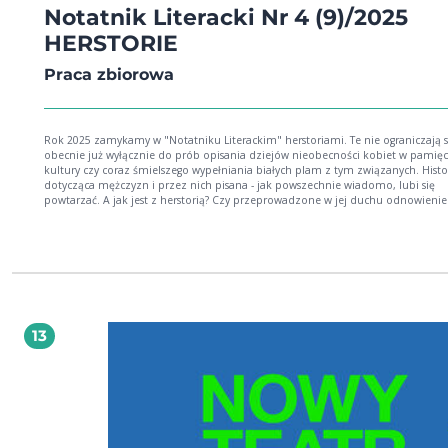
Notatnik Literacki Nr 4 (9)/2025
HERSTORIE
Praca zbiorowa
Rok 2025 zamykamy w "Notatniku Literackim" herstoriami. Te nie ograniczają s
obecnie już wyłącznie do prób opisania dziejów nieobecności kobiet w pamięc
kultury czy coraz śmielszego wypełniania białych plam z tym związanych. Histor
dotycząca mężczyzn i przez nich pisana - jak powszechnie wiadomo, lubi się
powtarzać. A jak jest z herstorią? Czy przeprowadzone w jej duchu odnowienie
perspektywy jest szansą na unikniecie błędów historii, powrotem do godnego
kontynuacji dziedzictwa, byśmy w końcu zaczęli lepiej żyć? Co z idei i działań k
marginalizowanych wciąż w powszechnej świadomości, powinno wrócić dzisiaj
debacie o stanie globu i być przedmiotem szczególnej uwagi i nośnikiem zmia
Pilnie poszukujemy odpowiedzi na te pytania, więc za wszelkie przejawy wsparc
przykład czytelnicze - będziemy wdzięczni. W tym numerze "Notatnika Literac
najwięcej dyskutujemy o literaturze, co zresztą zrozumiałe. Niemniej w ogrom
różnorodności tematów herstorycznych i form, jakie ta rozmowa przyjmuje, u
13
się fundament, na którym od samego początku oparta była idea naszego pisma
rozmów nie tyle o literaturze, ile... literaturą - tym specyficznym, ale i zarazem
najpojemniejszym sposobem komunikacji, chyba najbardziej przenikliwym sp
wszystkich, które wymyśliła ludzkość. Warto wczytać się w te teksty - ponoć po
rozwiać mgłę i rozproszyć mrok.