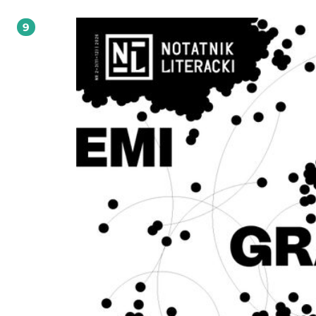
niekiedy bezwzględny. Podobnie czynią wiersze, między innymi Anny Adamow
Eugeniusza Tkaczyszyna-Dyckiego i Joanny Mueller, a także prozy Marii Halber c
9
Darka Foksa. Autorzy i autorki "Klinu" - czyli tej części naszego pisma, które ma za
zadanie rozszczepić "NL" i w jakimś sensie pozbawić dobrze sformatowanego
samopoczucia - raczą nas tabletkami. Mamy powody przypuszczać, że jeszcze 
tyle twórczyń w jednym miejscu nie pisało o tabletkach. I ich zażywaniu. Agnies
Wolny-Hamkało, Barbara Klicka czy Małgorzata Lebda dokonują wyznań, które
na zawsze odmienić postrzeganie ich twórczości. My tylko ostrzegamy. I życzy
udanej