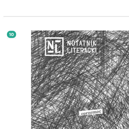
w oderwaniu od kraju? A może nigdy nie zastanawialiście się, w jakich okolicznościach
dany tekst powstawał, a jedyne, co dla was było istotne, to czy zachwyca? W
otwierającym ten numer wywiadzie Adam Michnik używa sformułowania "syn
literatury emigracyjnej". Mamy nadzieję, że ten syndrom udało nam się przynajmniej
częściowo scharakteryzować. Zarówno w ujęciu historycznym, jak i tym zupełn
współczesnym. Bo emigracja polskich pisarek i pisarzy nie skończyła się z rokie
Dowodzą tego historie, które w tym numerze przeczytacie.
10