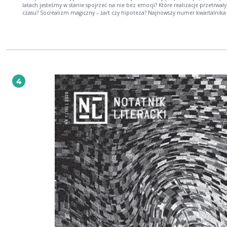
latach jesteśmy w stanie spojrzeć na nie bez emocji? Które realizacje przetrwał
czasu? Socrealizm magiczny – żart czy hipoteza? Najnowszy numer kwartalnika to
ponad 160 zdjęć i czternaście tekstów poświęconych architekturze, literaturze i
sztuce. Kreślimy w nim subiektywny atlas socrealistycznej architektury w Europi
Środkowej, przypominamy historię budowy słynnej Marszałkowskiej Dzielnicy
Mieszkaniowej, opowiadamy o ikonicznych realizacjach jednej z najbardziej
zagadkowych postaci powojennej architektury – Bohdana Pniewskiego. Przygl
się także pierwszemu polskiemu budynkowi socrealistycznemu wpisanemu do
rejestru zabytków, wędrujemy do krakowskiej Nowej Huty, ostrawskiej Poruby,
Eisenhüttenstadt i Prievidzy, szukamy zapomnianych socrealistycznych pomni
4
krajach byłej Jugosławii. Ponadto bierzemy na warsztat sowiecki orientalizm, re
socjalistycznego optymizmu i razem z socrealistycznymi artystami kontemplu
kosmos. W numerze znalazły się teksty i eseje autorstwa Grega Castillo, Bohdana
Cherkesa, Beaty Chomątowskiej, Łukasza Galuska, Anny Łazar, Karola Kurnickie
Lidii Pańków, Grzegorza Piątka, Anny Syski, Katarzyny Trzeciak, Miłosza Waligórs
Michała Wiśniewskiego, Aleksandry Wojtaszek, Marcina Zglińskiego oraz recenzj
wartych polecenia środkowoeuropejskich wydawnictw.