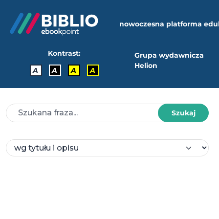
nowoczesna platforma edu
Kontrast:
Grupa wydawnicza
Helion
A
A
A
A
Szukaj