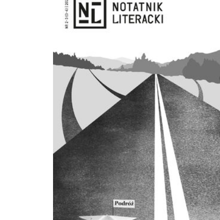
bardzo źle im życzący. Ale znajdziecie w tym numerze też sporo rzeczy, które
najzwyczajniej w świecie poprawią wam humor, zapewniając czystą frajdę z
obcowania ze słowem pisanym. Niech przemówią nazwiska: Bielicki, Górniak,
Herman, Janiak, Jarniewicz, Kapusta, Kotas, Murata, Pasewicz, Sołtys, Zano i inne. Mił
lektury!