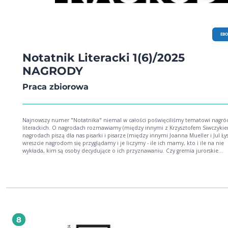
EB
Notatnik Literacki 1(6)/2025
NAGRODY
Praca zbiorowa
Najnowszy numer "Notatnika" niemal w całości poświęciliśmy tematowi nagró
literackich. O nagrodach rozmawiamy (między innymi z Krzysztofem Siwczykie
nagrodach piszą dla nas pisarki i pisarze (między innymi Joanna Mueller i Jul Ły
wreszcie nagrodom się przyglądamy i je liczymy - ile ich mamy, kto i ile na nie
wykłada, kim są osoby decydujące o ich przyznawaniu. Czy gremia jurorskie
zdominowane przez mężczyzn także mężczyzn nagradzały? I jaka zmiana nast
(jeśli w ogóle nastąpiła), gdy w kapitułach zaczęły liczniej zasiadać kobiety? Ma
podejrzenie graniczące z pewnością, że podobnej analizy pola literackiego w P
dotąd nie było. To wszystko może brzmieć dość poważnie, ale też sama sprawa do
błahych nie należy. W grze są pieniądze, do tego całkiem duże (trochę ponad 3
zł), w ogromnej większości publiczne, które na końcu trafiają do całkiem wąskie
grupy osób. I to w wyniku, bardzo często, decyzji ich kolegów i koleżanek po fa
Brzmi to przecież jak przepis na problem. Jeszcze innym wątkiem tej nagrodo
8
opowieści są same nominacje, które - gdy wczytać się w część naszych tekstów -
można za perwersyjny rodzaj tortur, jaki ktoś dla osób piszących wymyślił. Ktoś