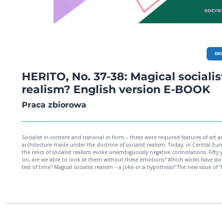
EB
HERITO, No. 37-38: Magical socialis
realism? English version E-BOOK
Praca zbiorowa
Socialist in content and national in form – these were required features of art 
architecture made under the doctrine of socialist realism. Today, in Central Eur
the relics of socialist realism evoke unambiguously negative connotations. Fifty 
on, are we able to look at them without these emotions? Which works have st
test of time? Magical socialist realism – a joke or a hypothesis? The new issue of “Herito”
brings more than 160 photos and fourteen texts on architecture, literature, and
arts. Authors present a subjective atlas of socialist realist architecture in Central
Europe, recall the history of the construction of the famous Marszałkowska Hou
District, and discuss iconic works of Bohdan Pniewski – one of the most elusive f
of postwar architecture. They also examine the first Polish socialist realist buildi
listed as a historical monument, wander to Krakow’s Nowa Huta district, to Por
Ostrava, to Eisenhüttenstadt and Prievidza, and search for forgotten socialist