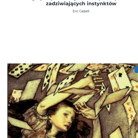
zadziwiających instynktów
Eric Cassell