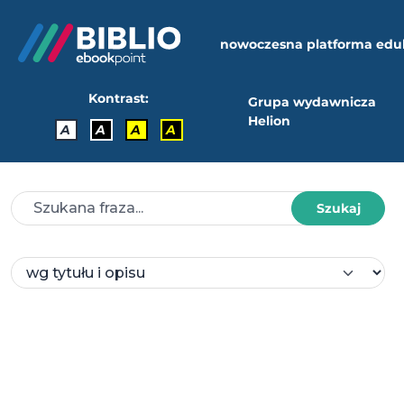
nowoczesna platforma edu
Kontrast:
Grupa wydawnicza
Helion
A
A
A
A
Szukaj