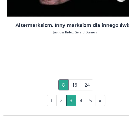
Altermarksizm. Inny marksizm dla innego świ
Jacques Bidet, Gérard Duménil
8
16
24
1
2
3
4
5
»