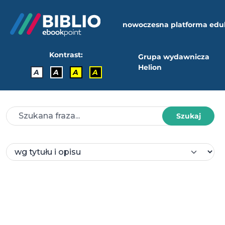
nowoczesna platforma edu
Kontrast:
Grupa wydawnicza
Helion
A
A
A
A
Szukaj