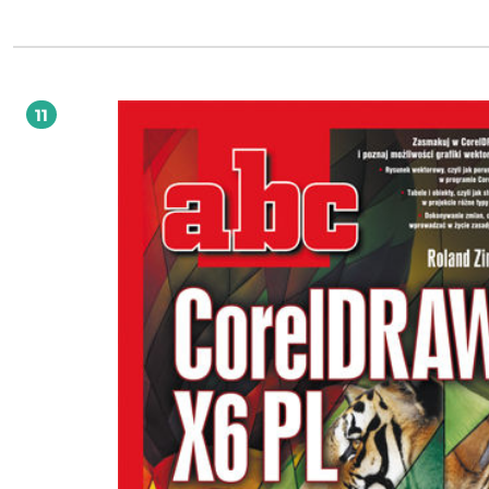
bardzo łatwy w obsłudze, uchodzi za aplikację o niepojętych zasadach działani
przecież niejednokrotnie można uzyskać w nim efekty znacznie lepsze niż w
programach Paint czy Photoshop. W wersji CorelDRAW X5 PL oprócz tradycyjny
narzędzi pojawiły się także pewne usprawnienia: nowy mechanizm zarządzani
kolorami i przekształcania rysunków bitmapowych na wektorowe, współpraca 
ekranami dotykowymi oraz procesorami wielordzeniowymi i możliwość podgl
11
widoku pikseli. Książka "ABC CorelDRAW X5 PL" pozwoli Ci łatwo i szybko wejść w
świat CorelDRAW, zrozumieć zasady jego działania i zacząć samodzielnie
projektować plakaty, szyldy, broszury czy wizytówki, a także tworzyć skomplik
rysunki techniczne. Dowiesz się, jak posługiwać się obiektami i w jakich sytuacj
warto stosować grafikę wektorową. Poznasz zasady pracy z tabelami, konturami
wypełnieniami. Nauczysz się włączać do swoich projektów partie tekstowe i
formatować je według własnego uznania. Kolejnym krokiem będzie nauka
dopieszczania szczegółów projektu, od drobnych modyfikacji do efektów specj
Strona po stronie biegle opanujesz cały CorelDRAW - i nie zawahasz się go użyć!
Uruchamianie programu i pierwsze kroki Zapisywanie, otwieranie i drukowanie
rysunków Corel Connect i korzystanie z okien dokowanych Podstawy rysunku
wektorowego Praca z tekstem i tabelami Używanie wypełnień i konturów Precy
rysowanie Edycja krzywych Modyfikacje obiektów Praca z bitmapami Efekty Sprawdź,
jak bajeczne efekty możesz uzyskać w CorelDRAW X5 PL!