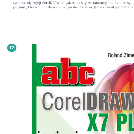
życie zasady edycji CorelDRAW to - jak na dzisiejsze standardy - bardzo leciwy
program, któremu już dawno stuknęła dwudziestka. Jednak nadal jest liderem
swojej klasie i na pewno nie da się szybko zdetronizować. Dlaczego? Głównym
powodem są łatwość i precyzja stosowania: dziecinnie proste zasady dają
oszałamiające efekty wizualne. Nie ma szyldu, wizytówki, rysunku technicznego
których nie można by wykonać za jego pomocą. No i ciągle pojawiają się nowoś
wersji X6 mamy m.in. obsługę 64-bitowych systemów operacyjnych, większe wsp
dla procesorów wielordzeniowych, dostęp do narzędzi zaawansowanej typograf
ułatwienia w planowaniu ogólnego wyglądu dokumentu. W tej książce znajdziesz
skrócony, lecz precyzyjny opis najnowszej wersji CorelDRAW. Niezależnie od teg
12
jesteś starym wyjadaczem, czy też właśnie próbujesz rozgryźć sposób działania
programu, ABC CorelDRAW X6 PL bardzo Ci się przyda. Dzięki tej publikacji sz
nauczysz się projektować z użyciem rysunku wektorowego, wprowadzać tekst i
wykorzystywać tabele. Dowiesz się, jak edytować krzywe i obiekty, do czego służ
wypełnienia i jak pracować z warstwami. Z pewnością zachwyci Cię także możl
zastosowania przeróżnych efektów, choćby takich jak przezroczystość,
zniekształcenie, soczewka. Na co czekasz? Jak najprędzej wypróbuj CorelDRAW
Pierwsze kroki Podstawy rysunku wektorowego Praca z tekstem i tabelami
Wypełnienia i kontury Precyzyjne rysowanie Edycja krzywych Modyfikacje obiek
Praca z bitmapami Efekty i warstwy CorelDRAW X6 - Twoja droga do znakomitych
projektów!