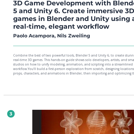
3D Game Development with Blend
5 and Unity 6. Create immersive 3
games in Blender and Unity using 
real-time, elegant workflow
Paolo Acampora, Nils Zweiling
Combine the best of two powerful tools, Blender 5 and Unity 6, to create stunn
real-time 3D games. This hands-on guide shows solo developers, artists, and sma
studios on how to unify modeling, animation, and scripting into a streamlined
workflow.You’ll build a first-person exploration from scratch, designing locations
props, characters, and animations in Blender, then importing and optimizing 
Unity. Learn how to use Geometry Nodes, the Asset Browser, and procedural
modeling to speed up production. Automate asset exports and scene updates 
Python and implement game logic with C#. Whether you’re drafting scenes, cre
worlds, or building assets for Unity, you’ll gain the technical skills to work smart
faster.By the end, you'll have built an integrated pipeline and a playable level 
acquired techniques that can be transferred across future projects.*Email sign-
proof of purchase required
3