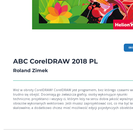
EB
ABC CorelDRAW 2018 PL
Roland Zimek
Weź w obroty CorelDRAW! CorelDRAW jest programem, bez którego czasami wręcz
trudno się obejść. Doceniają go zwłaszcza graficy, osoby wykonujące rysunki
techniczne, projektanci i wszyscy ci, którym leży na sercu dobra jakość wyraźny
obrazów wykonanych wektorowo. Jeśli musisz zaprojektować coś, co ma być ł
skalowalne, a dodatkowo chcesz mieć możliwość edycji pojedynczych obiektó
Twoim projekcie, nie znajdziesz nic lepszego niż CorelDRAW. Nowa wersja 2018
obfituje zresztą w interesujące efekty, pozwala pracować szybciej i w wygodniej
sposób. Ta książka pokaże Ci, jak łatwo rozpocząć pracę z tym programem. Zobacz,
jak używać poleceń, pracować z obiektami, stosować narzędzia takie jak Uderz
czy rysowanie symetryczne. Naucz się wykorzystywać różne możliwości edytowan