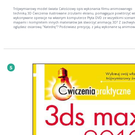
Trójwymiarowy model świata Całościowy opis wykonania filmu animowanego
techniką 3D Ćwiczenia ilustrowane zrzutami ekranu, pomagające powtórzyć ws
wykonywane operacje na własnym komputerze Płyta DVD ze wszystkimi scenam
mapami i kompletem innych materiałów Jak stworzyć animację 3D? Z zachwytem
oglądasz oscarową "Katedrę"? Podziwiasz precyzję, z jaką wykonane są animo
reklamy i teledyski? W świecie gier komputerowych czujesz się jak wirtualna ryb
wodzie? Chcesz rozwijać w sobie boską iskrę tworzenia? Nie zwlekaj zatem i wł
program 3ds Max 2010. Niech ogranicza Cię jedynie wyobraźnia! Poznaj słynnego 3ds
Maksa – Twoje nowe narzędzie kreowania i animowania trójwymiarowego świat
właśnie w tym programie powstało wiele znanych Ci animacji i filmów, a także
realistycznych graficznie gier oraz zachwycających wizualizacji architektoniczny
stworzyć swoją pierwszą animację, koniecznie zapoznaj się z możliwościami
programu 3ds Max 2010, opisanymi w tej książce. Kartka po kartce, klatka po kl
5
wkroczysz w wirtualną rzeczywistość, poznając zasady modelowania, animacji
postaci, kluczowania, opracowywania świateł i materiałów, wprowadzania efek
specjalnych oraz renderingu i montażu całego filmu. Dowiesz się, jak: tworzyć obiekty,
pozycjonować je i zmieniać ich parametry początkowe; wprowadzać i przekaz
deformacje obiektu za pomocą stosu modyfikatorów; posługiwać się modelo
siatkowym czy łatami (Patch) i tworzyć powierzchnie na podstawie krzywych: s
oraz NURBS; wykorzystywać w animacji kamery, światła i efekty atmosferyczne 
światło wolumetryczne); kreować mapowane i animowane materiały, dodawać 
renderingu (np. efekt żarzenia), naśladować metale, skórę, drewno, szkło i chr
używać renderera Mental Ray i współpracującego z nim systemu oświetlenia
dziennego Daylight; przygotować postać do animacji przy użyciu szkieletu (Bipe
animować metodą morfingu, z pomocą systemów kości (Bones) i odwrotnej
kinematyki; stosować klucze oraz kontrolery animacji; modelować wnętrza tra
i prosto z kosmosu; przekształcać animację 3D w kreskówkę.