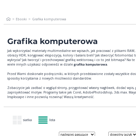
Ebooki
Grafika komputerowa
Grafika komputerowa
Jak wykorzystać materiały multimedialne we wpisach, jak pracować z plikami RAW,
obrazy HDR, korygować ekspozycję, kolory i balans bieli? Jak stworzyć fotomontaż 
wykrycia? Jak tworzyć i przechowywać grafikę wektorową i co to jest bitmapa? Na te 
wiele innych uzyskasz odpowiedz w dziale
grafika komputerowa
.
Przed Wami doskonałe podręczniki, w których przedstawione zostały wszystkie do
sposoby korzystania z nowych możliwości standardów.
Zobaczycie jak zadbać o wygląd strony, przygotować własny nagłówek, dodać wpis, g
zaprojektować motyw. Programy takie jak Corel, AdobePhotodshop, 3ds max. Maya,
Inspkscape i inne pozwolą rozwinąć Waszą kreatywność.
siatka
lista