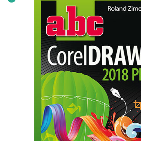
programu, przez wskazanie, gdzie znaleźć i do czego służą najczęściej używane
narzędzia, aż do metodycznego objaśnienia kolejnych poleceń zawartych w
dziewięciu menu. Jeśli pracowałeś już w tym programie, ale chcesz mieć pod r
zbiór wiadomości pozwalających szybko przypomnieć sobie, co uruchamiają
konkretne polecenia lub gdzie szukać takiego, które odpowie na Twoją bieżącą
potrzebę, ta książka okaże się dla Ciebie najlepszym wyborem. Omówienie
elementów interfejsu Praca z oknami widokowymi Narzędzia z głównej listwy
narzędziowej Menu File, Edit, Tools Narzędzia do modelowania Graphite Zasmakuj
życia w trójwymiarze!