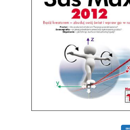
oświetlenie sceny Realistyczne oświetlenie Przygotowanie postaci do animacji 
animacji Kontrolery animacji Animowane światła, materiały i efekty Swobodna
animacja Animowanie za pomocą śladów stóp Łączenie sekwencji ruchu Końcowe
poprawki, rendering i montaż filmu Tworzenie animacji nigdy jeszcze nie było takie
proste!
EB