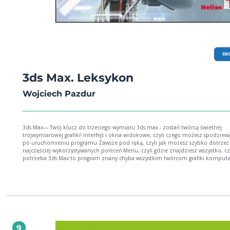
EB
3ds Max. Leksykon
Wojciech Pazdur
3ds Max— Twój klucz do trzeciego wymiaru 3ds max - zostań twórcą świetnej
trójwymiarowej grafiki! Interfejs i okna widokowe, czyli czego możesz spodziewa
po uruchomieniu programu Zawsze pod ręką, czyli jak możesz szybko dotrzeć
najczęściej wykorzystywanych poleceń Menu, czyli gdzie znajdziesz wszystko, cz
potrzeba 3ds Max to program znany chyba wszystkim twórcom grafiki komputerowej -
nawet początkującym. W tym środowisku powstało mnóstwo gier, najróżniejsz
szczegółowych wizualizacji, a także arcydzieł animacji, takich jak "Katedra" To
Bagińskiego. Wszystko dlatego, że to narzędzie jest naprawdę znakomite: wygo
zaopatrzone w wiele systemów modelowania kształtów czy nadawania tekstur 
stosunkowo proste w obsłudze. Pozwala także na zastosowanie szerokiego wac
technik graficznych i technik animacji trójwymiarowej, oferuje szereg silników
renderujących i całe masy wtyczek rozszerzających jego możliwości. "3ds Max.
Leksykon" to książka, w której znajdziesz uporządkowane informacje dotycząc
9
w środowisku 3ds Max - od opisu elementów znajdujących się w głównym okni