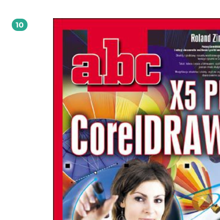
przekształcania obiektów, dodawania tekstu, tworzenia komiksów czy broszur.
Sprawdź, jak wykonać precyzyjny rysunek techniczny, co robić, gdy masz do czy
z bitmapą i do czego mogą posłużyć Ci warstwy. Odkryj nowości, takie jak Puent
10
czy Cień blokowy, naucz się używać fantastycznego PhotoCoctailu i baw się
niesamowitymi efektami! CorelDRAW - pierwszy do rysowania! Zapisywanie,
otwieranie i drukowanie dokumentów Korzystanie z okien dokowanych Podstawy
rysunku wektorowego Praca z tekstem i tabelami Precyzyjne rysowanie Edycja
krzywych Modyfikacje obiektów Praca z bitmapami Efekty Warstwy