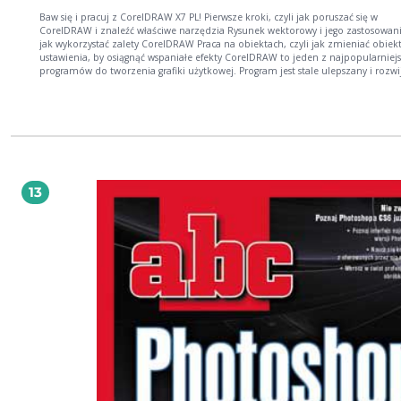
Baw się i pracuj z CorelDRAW X7 PL! Pierwsze kroki, czyli jak poruszać się w
CorelDRAW i znaleźć właściwe narzędzia Rysunek wektorowy i jego zastosowania, czyli
jak wykorzystać zalety CorelDRAW Praca na obiektach, czyli jak zmieniać obiekty i ich
ustawienia, by osiągnąć wspaniałe efekty CorelDRAW to jeden z najpopularniejszych
programów do tworzenia grafiki użytkowej. Program jest stale ulepszany i rozwi
od dwudziestu lat, świetnie nadaje się do wykonywania wszelkich szyldów, ba
wizytówek czy rysunków technicznych. Jego założenia są jednak inne niż te, któ
przyświecały twórcom bardziej tradycyjnych programów graficznych — i dlatego
osób uważa, że CorelDRAW jest trudny w obsłudze. Nic bardziej mylnego! Otwó
książkę, a szybko zrozumiesz, dlaczego warto używać go na co dzień! Ten podręcznik
przeznaczony jest dla osób, które chcą nauczyć się projektować w programie
CorelDRAW albo zobaczyć, jakie nowości wprowadza jego ostatnia wersja. Znaj
tu zarówno dokładne opisy czynności, które trzeba wykonać, by narysować obi
13
zastosować wypełnienie, zmienić kształt czy położenie każdego elementu obra
i wskazówki dotyczące pracy z bitmapami czy z tekstem. Zrozumiesz, na czym
precyzyjne rysowanie oraz do czego służą warstwy. Sprawdź, jak piękne projekt
możesz bez trudu wykonać w CorelDRAW! Podstawy rysunku wektorowego Praca z
tekstem i tabelami Wypełnienia i kontury Precyzyjne rysowanie Edycja krzywych
Modyfikacje obiektów Praca z bitmapami Warstwy Wypróbuj CorelDRAW i zachwyć się
jego mocą!