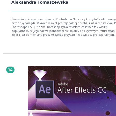
Aleksandra Tomaszewska
Poznaj interfejs najnowszej wersji Photoshopa Naucz się korzystać z oferowany
przez nią narzędzi Wkrocz w świat profesjonalnej obróbki grafiki Nie zwlekaj! Poznaj
Photoshopa CS6 już dziś! Photoshop zyskał w ostatnich latach tak wielką
popularność, że jego nazwa jednoznacznie kojarzy się z cyfrowym retuszowan
zdjęć i jest odmieniana przez wszystkie przypadki nie tylko w profesjonalnych
agencjach reklamowych i pracowniach DTP, lecz również w codziennych rozm
zwykłych użytkowników komputerów. Doszło nawet do tego, że w powszechn
użyciu znalazł się powstały od tej nazwy czasownik — dziś „photoshopuje” już
każdy, choć niestety nie każdemu wychodzi to równie dobrze… Jeśli nie chcesz
powielać typowych błędów początkujących użytkowników programu i pragnies
poznać jego obsługę naprawdę dobrze, sięgnij po książkę „ABC Photoshop CS6
”. Bezboleśnie wprowadzi Cię ona w arkana sztuki retuszu zdjęć, zaprezentuje
podstawy korzystania z najnowszej wersji aplikacji i zaznajomi z najciekawszym
14
technikami edycji grafiki rastrowej podczas nauki stosowania konkretnych narz
Marzysz o karierze profesjonalnego grafika? Chcesz nauczyć się poprawiać zdjęc
własny użytek? To właśnie od tej książki powinieneś zacząć! Podstawy obsługi
programu Photoshop i przeglądarki Bridge Korzystanie z prostych narzędzi
Photoshopa Zarządzanie kolorami i korekcja barw Proste i zaawansowane ope
na warstwach Korzystanie ze ścieżek i kształtów Używanie pędzli i gradientów P
elementami tekstowymi Stosowanie filtrów i masek Retusz cyfrowych fotografii Spraw,
aby świat cyfrowej edycji grafiki stanął przed Tobą otworem!