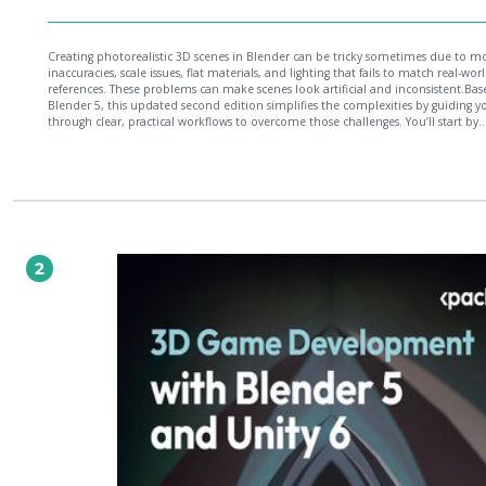
Creating photorealistic 3D scenes in Blender can be tricky sometimes due to m
inaccuracies, scale issues, flat materials, and lighting that fails to match real-wor
references. These problems can make scenes look artificial and inconsistent.Ba
Blender 5, this updated second edition simplifies the complexities by guiding y
through clear, practical workflows to overcome those challenges. You’ll start by
addressing common modeling and proportion mistakes, then move on to realis
texturing and unwrapping to create stunning scenes based on actual references
progress, you’ll create natural assets such as plants, rocks, water, flowers, and ter
learning how to assemble them into believable environments. The book introd
modern Blender workflows, including a dedicated chapter on node-based met
for creating and scattering plants. You will then focus on lighting and rendering,
Cycles, HDRIs, and accurate color management to achieve realistic results, befor
finalizing your scenes with rendering and compositing.By the end, you’ll be eq
2
to create beautiful, photorealistic renders that stand out.*Email sign-up and pr
purchase required