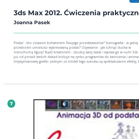
3ds Max 2012. Ćwiczenia praktycz
Joanna Pasek
Postać - kto zostanie bohaterem Twojego przedstawienia? Scenografia - w jakiej
przestrzeni umieścisz wykreowaną postać? Ożywianie - jak tchnąć ducha w
nieruchomą figurę? Bądź kreatorem - zbuduj swój świat i wpraw go w ruch! 3ds Max
już od ponad dwóch dekad króluje na rynku programów do tworzenia i animac
trójwymiarowej grafiki. Jednym ze źródeł tego sukcesu są spektakularne efekty, 
można osiągnąć dzięki tej aplikacji. Wersja 2012 jest o tyle interesująca, że poz
między innymi na niesamowite - dwudziestokrotne - przyspieszenie renderowa
umożliwia wstępny podgląd trójwymiarowej sceny w zakresie świateł, cieni czy f
To znacznie skraca czas potrzebny na dopracowanie tworzonej wizualizacji. Książka
"3ds Max 2012. Ćwiczenia praktyczne" ułatwi Ci wejście w świat komputerowyc
animacji. Dzięki niej dokładnie poznasz interfejs programu 3ds Max 2012 i nau
się wykorzystywać podstawowe narzędzia. Twoim zadaniem będzie stworzenie
prostych brył kompletnej postaci i nadanie jej rozmaitych atrybutów, a także
7
opracowanie szkieletu umożliwiającego wprawienie jej w ruch. Ponadto dowiesz
jak przygotować wnętrze, w którym będzie poruszała się Twoja postać. Ostatni
etapem jest jej ożywienie, czyli zaplanowanie jej działań. Poczuj się stwórcą i tc
życie w swoje dzieło! W książce zostały omówione m.in. następujące zagadnienia:
modelowanie postaci, budowanie sceny, skóra i szkielet, czyli jak przygotować 
do animacji, animacja. Baw się i zachwycaj animacjami w trójwymiarze!