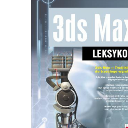
animowanego. Krok po kroku zgłębisz tu podstawy tworzenia obiektów i
przypisywania im właściwości, zasady modelowania, przygotowywania postaci i
umiejscawiania ich w określonym otoczeniu, metody dopracowywania szczeg
wnętrz, sposoby animacji i kwestie ostatecznego renderingu filmu. W książce
znajdziesz ponadto szczegółowe omówienie interfejsu programu i opis działan
najważniejszych poleceń. Domyślne ustawienia i podstawy obsługi 3ds max 9
Tworzenie i modyfikowanie prostych obiektów Modelowanie ze splajnów i
modelowanie siatkowe Formowanie postaci i sytuowanie ich w przestrzeni Schematy
wnętrz i szczegółowe kwestie ich wyposażenia Różne rodzaje animacji postaci Typy
oświetlenia, efekty specjalne i napisy końcowe Rendering filmu animowanego