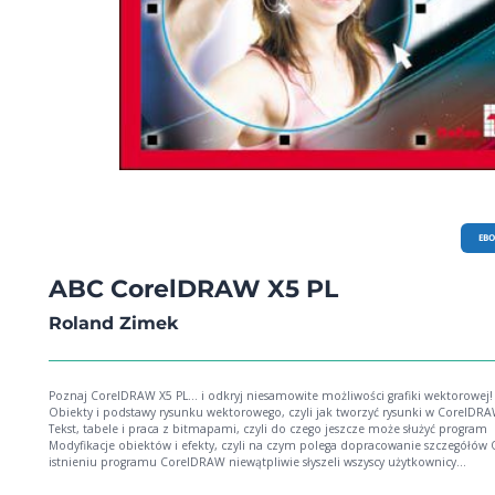
EB
ABC CorelDRAW X5 PL
Roland Zimek
Poznaj CorelDRAW X5 PL… i odkryj niesamowite możliwości grafiki wektorowej!
Obiekty i podstawy rysunku wektorowego, czyli jak tworzyć rysunki w CorelDR
Tekst, tabele i praca z bitmapami, czyli do czego jeszcze może służyć program
Modyfikacje obiektów i efekty, czyli na czym polega dopracowanie szczegółów O
istnieniu programu CorelDRAW niewątpliwie słyszeli wszyscy użytkownicy
komputerów. Nie wszyscy jednak korzystają z jego możliwości, często zniechęc
fundamentalną odmiennością od innych programów graficznych. CorelDRAW,