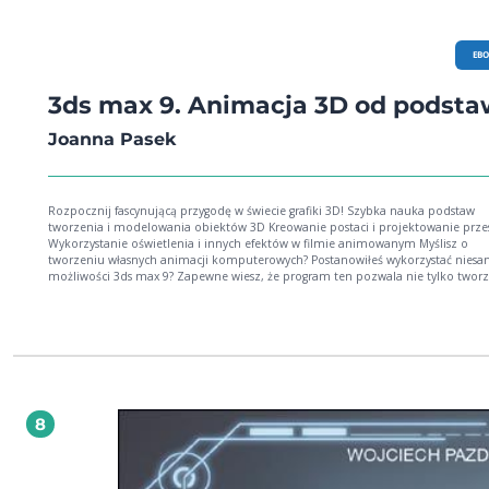
EB
3ds max 9. Animacja 3D od podst
Joanna Pasek
Rozpocznij fascynującą przygodę w świecie grafiki 3D! Szybka nauka podstaw
tworzenia i modelowania obiektów 3D Kreowanie postaci i projektowanie przestrzeni
Wykorzystanie oświetlenia i innych efektów w filmie animowanym Myślisz o
tworzeniu własnych animacji komputerowych? Postanowiłeś wykorzystać nies
możliwości 3ds max 9? Zapewne wiesz, że program ten pozwala nie tylko tworz
trójwymiarowe obiekty graficzne i przetwarzać je w najbardziej wyrafinowany s
ale także opracować kompletny film animowany. Udostępnia on niezwykle sze
zakres opcji i efektów, włącznie z możliwością szczegółowego modelowania i
wprawiania w ruch postaci oraz symulowania wszelkich detali dotyczących ich
otoczenia. Oprócz tego 3ds max 9 pozwala na bezpośrednie importowanie
materiałów z programów takich, jak CorelDraw, Illustrator czy Photoshop, a ta
wykorzystanie własnych zdjęć cyfrowych. Warto podkreślić, że jego funkcjonalny
interfejs jest przyjazny dla początkujących użytkowników. Książka "3ds max 9.
8
Animacja 3D od podstaw" jest zbiorem ćwiczeń ilustrowanych zrzutami ekranu
opatrzonych cennymi wskazówkami, uwagami i komentarzami ułatwiającymi p
programem. Jej struktura opracowana została w taki sposób, by zadania zawar
kolejnych rozdziałach prowadziły do powstania gotowego, profesjonalnego fil