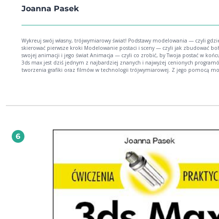
Joanna Pasek
Wykreuj swój własny, trójwymiarowy świat! Podstawy modelowania — czyli gdzie
skierować pierwsze kroki Modelowanie postaci i sceny — czyli jak zbudować bo
swojej animacji i jego świat Animacja — czyli co zrobić, by Twoja postać w końc
3ds max jest dziś jednym z najbardziej znanych i najwyżej cenionych program
tworzenia grafiki oraz filmów w technologii trójwymiarowej. Z jego pomocą m
na własnym domowym komputerze wyczarować całe filmowe światy: modelo
postacie, scenerie, ruch i animację z uwzględnieniem niezliczonych efektów i
fantastycznych szczegółów. W dodatku korzystanie z tej aplikacji wcale nie jest 
trudne — przyjazny interfejs, możliwość importowania materiałów z innych
programów oraz prostego kontrolowania wszelkich detali znacznie przyspieszaj
ułatwiają pracę. Nowa wersja programu, 3ds max 2010, wyposażona została mi
innymi w kontenery do przechowywania w jednym miejscu różnych obiektów
złożonej sceny, eksplorator materiałów do zarządzania dużymi scenami oraz
6
narzędzia do przyspieszania etapu testowania i optymalizacji modeli 3d. Książka,
którą trzymasz w ręku, zaznajomi Cię z tą właśnie najnowszą wersją, bogatszą 
moduł Graphite czy technologię mental mill. Jej autorka – znana ze świetnych
opracowań wcześniejszych wersji programu — krok po kroku przeprowadzi po 
3d nawet początkującego użytkownika. Pokaże Ci ona, jak poruszać się w środ
tego programu, jak zbudować kompletną postać, zgodną z Twoją wizją, jak
wykreować i oświetlić przestrzeń, w której postać ta będzie się poruszać, i wres
jak osiągnąć realistyczny efekt ruchu, czyli co zrobić, by wytwór Twojej wyobraźn
rzeczywiście ożył na ekranie. W tym procesie pomogą również bardzo dobrze
opisane, liczne zrzuty ekranu. Z podręcznikiem "3ds max 2010. Ćwiczenia pra
" bez trudu uda Ci się zrealizować wszystkie pomysły na doskonałe animacje.
Modelowanie postaci Modelowanie wnętrza Materiały Kamera i podstawowe