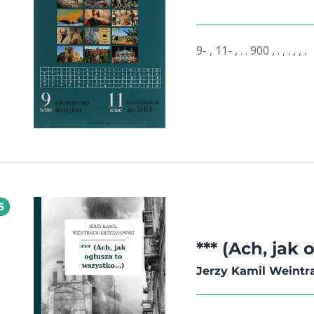
socjopatach. Wykreow
poznamy z perspektywy
podobnie jak on sam, 
9- , 11- , . . 900 , . , . , , .
lubianego przez niego
oparł również tworzeni
rozpoczął budowanie 
5
*** (Ach, jak 
Jerzy Kamil Weint