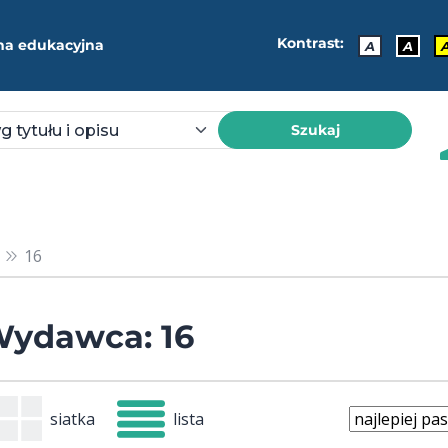
Kontrast:
ma edukacyjna
A
A
Szukaj
16
ydawca: 16
siatka
lista