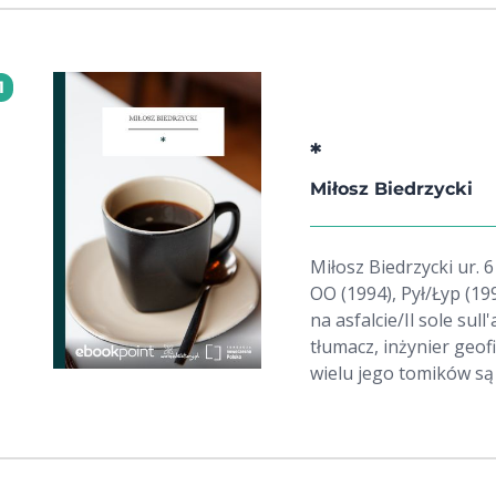
1
*
Miłosz Biedrzycki
Miłosz Biedrzycki ur. 6 sierpnia 1967 Najw
OO (1994), Pył/Łyp (19
na asfalcie/Il sole sul
tłumacz, inżynier geof
wielu jego tomików są 
w Słowenii, mieszka w
Tomaža Šalamuna, pry
najbardziej rozpoznaw
tak zwanym pokoleniem