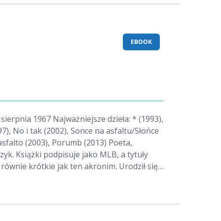
EBOOK
ażniejsze dzieła: * (1993),
97), No i tak (2002), Sonce na asfaltu/Słońce
l'asfalto (2003), Porumb (2013) Poeta,
izyk. Książki podpisuje jako MLB, a tytuły
równie krótkie jak ten akronim. Urodził się
 Krakowie. Tłumaczył na polski wiersze
watnie swojego wuja. Sam jest jednym z
alnych autorów wiązanych przez krytykę z
 bruLionu". Chętnie bawi się językiem,