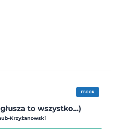
ane postacie główne, których doznania
 pierwszej osoby, charakteryzują się,
analitycznymi typami osobowości według
 systemu Myers-Briggs. Właśnie na nim
e głównej zagadki w książce ?, od której
swojego uniwersum.
EBOOK
ogłusza to wszystko...)
raub-Krzyżanowski