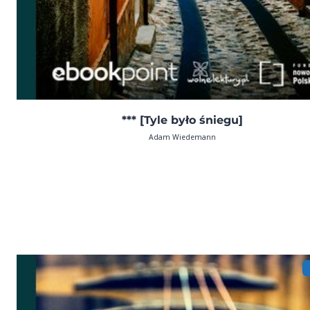
*** [Tyle było śniegu]
Adam Wiedemann