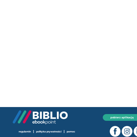
pobierz aplikację
|
|
regulamin
polityka prywatności
pomoc