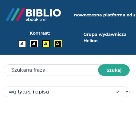
nowoczesna platforma edu
Kontrast:
Grupa wydawnicza
Helion
A
A
A
A
Szukaj