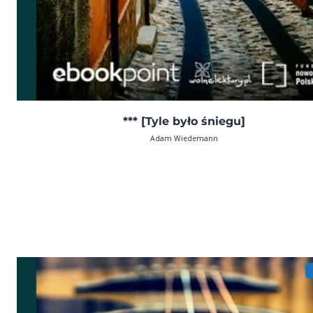
*** [Tyle było śniegu]
Adam Wiedemann