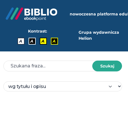
nowoczesna platforma edu
Kontrast:
Grupa wydawnicza
Helion
A
A
A
A
Szukaj