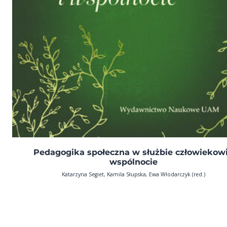
Pedagogika społeczna w służbie człowiekowi
wspólnocie
Katarzyna Segiet, Kamila Słupska, Ewa Włodarczyk (red.)