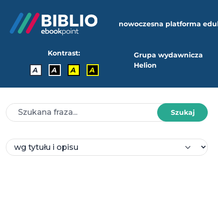
nowoczesna platforma edu
Kontrast:
Grupa wydawnicza
Helion
A
A
A
A
Szukaj