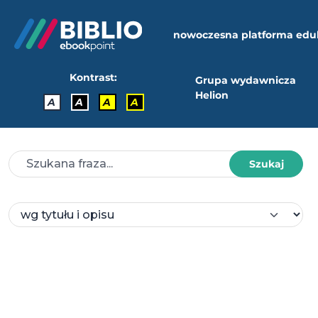
nowoczesna platforma edu
Kontrast:
Grupa wydawnicza
Helion
A
A
A
A
Szukaj