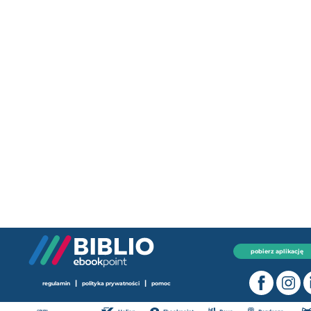
pobierz aplikację
|
|
regulamin
polityka prywatności
pomoc