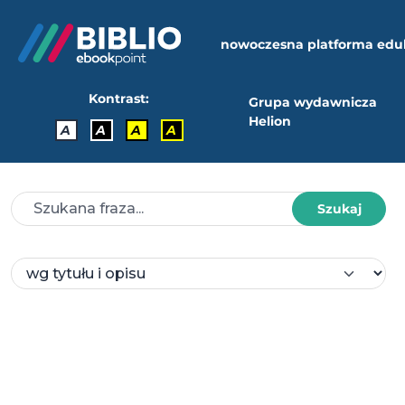
nowoczesna platforma edu
Kontrast:
Grupa wydawnicza
Helion
A
A
A
A
Szukaj