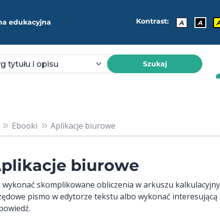
Kontrast:
ma edukacyjna
A
A
Szukaj
Ebooki
Aplikacje biurowe
plikacje biurowe
k wykonać skomplikowane obliczenia w arkuszu kalkulacyjn
zędowe pismo w edytorze tekstu albo wykonać interesującą p
powiedź.