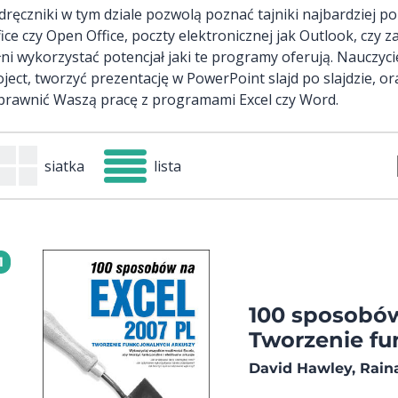
dręczniki w tym dziale pozwolą poznać tajniki najbardziej 
fice czy Open Office, poczty elektronicznej jak Outlook, cz
łni wykorzystać potencjał jaki te programy oferują. Nauczyc
oject, tworzyć prezentację w PowerPoint slajd po slajdzie, o
prawnić Waszą pracę z programami Excel czy Word.
siatka
lista
1
100 sposobów
Tworzenie fu
David Hawley, Rain