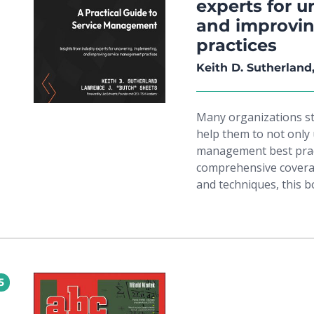
experts for 
applications with APEX
and improvi
topics include scalabl
practices
monitoring, and MLOps 
equipped to solve comp
Keith D. Sutherland
and deliver measurabl
production-ready solu
Many organizations str
help them to not only 
management best pract
comprehensive covera
and techniques, this b
organization’s service
exploring the fundame
of a service provider. 
different service ma
enterprises. You'll us
5
approaches to learn t
catering to diverse cu