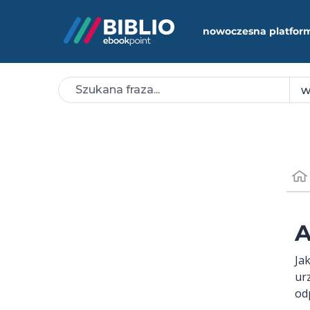
nowoczesna platfor
A
Ja
ur
od