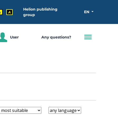
Helion publishing
EN
A
A
group
User
Any questions?