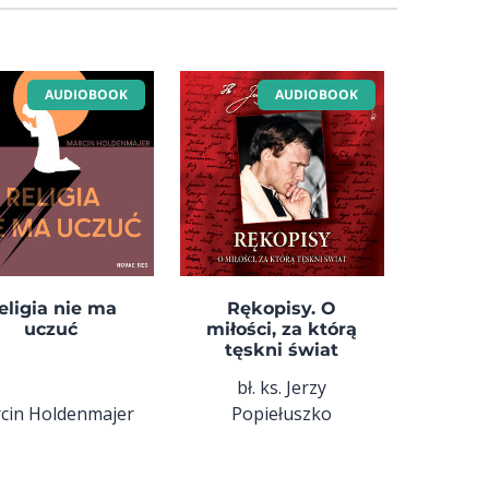
AUDIOBOOK
AUDIOBOOK
eligia nie ma
Rękopisy. O
uczuć
miłości, za którą
tęskni świat
bł. ks. Jerzy
cin Holdenmajer
Popiełuszko