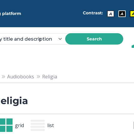
Contrast:
 platform
A
A
Search
Audiobooks
Religia
eligia
grid
list