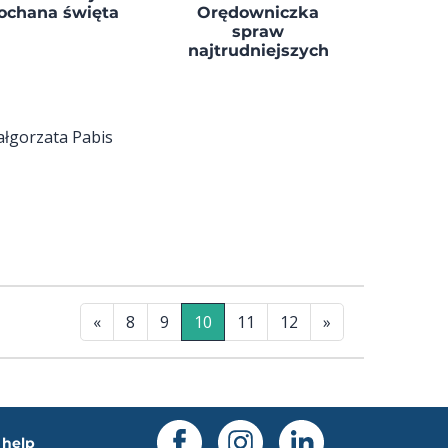
ochana święta
Orędowniczka
spraw
najtrudniejszych
łgorzata Pabis
«
8
9
10
11
12
»
help