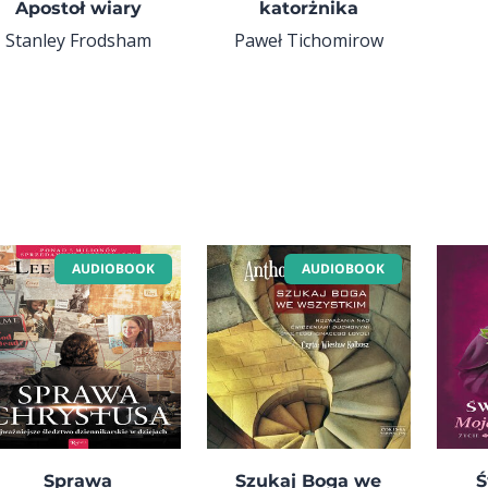
Apostoł wiary
katorżnika
Stanley Frodsham
Paweł Tichomirow
AUDIOBOOK
AUDIOBOOK
Sprawa
Szukaj Boga we
Ś