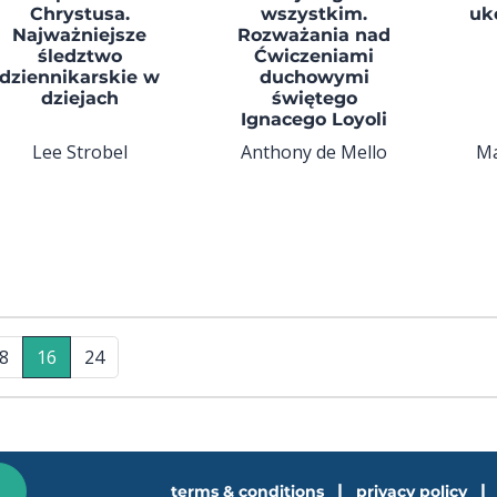
Chrystusa.
wszystkim.
uk
Najważniejsze
Rozważania nad
śledztwo
Ćwiczeniami
dziennikarskie w
duchowymi
dziejach
świętego
Ignacego Loyoli
Lee Strobel
Anthony de Mello
Ma
8
16
24
|
|
terms & conditions
privacy policy