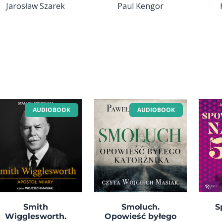
Jarosław Szarek
Paul Kengor
AUDIOBOOK
AUDIOBOOK
Smith
Smoluch.
S
Wigglesworth.
Opowieść byłego