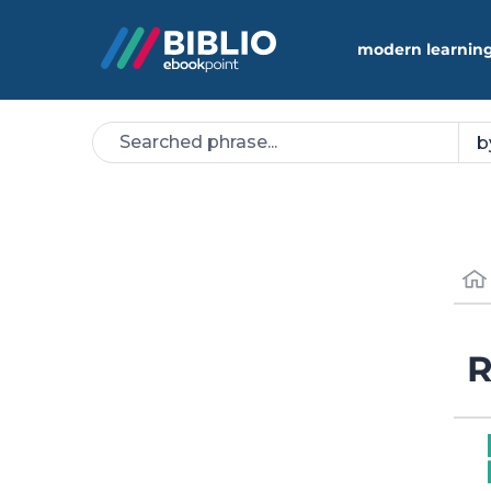
modern learning
R