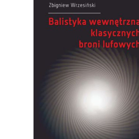
jako lektura uzupełniająca dla studentów różnych kierunków studiów, w tym c
inżynierii chemicznej i inżynierii środowiska.