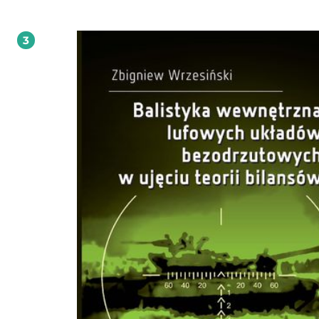
pirodynamika. Jednakże metody pirostatyki wykorzystywane są przede wszystk
określania własności fizykochemicznych i balistycznych materiałów wybuchow
miotających (prochów), co zostało przedstawione w rozdziale trzecim. W rozdz
3
czwartym omówiono zadania pirodynamiki, która opisuje główną fazę zjawisk
strzału. Dla przyjętego balistycznego modelu lufowego układu miotającego
sformułowano balistyczne równania bilansowe zasobu masy, pędu i energii łąc
mieszaniny gazowo-prochowej we współrzędnych Eulera oraz Lagrange'a. W roz
piątym do równań bilansowych dołączono równania fenomenologiczne balisty
wewnętrznej oraz termodynamiki, tworząc zamknięty układ piętnastu równań
różniczkowych, opisujących proces zjawiska strzału w klasycznej broni lufowej.
rozdziale szóstym rozpisano równania balistyki wewnętrznej na cztery fazy zja
strzału występujące w klasycznej broni lufowej. Metodę rozwiązania układu ró
różniczkowych balistyki wewnętrznej oraz zarys działania programu numerycz
BalWew-ZW napisanego w języku programowania obiektowego Delphi 7, całkuj
układy równań różniczkowych, omówiono w rozdziale siódmym. W rozdziale
przedstawiono wyniki symulacji cyfrowej rozwiązania problemu głównego balis
wewnętrznej, czyli określenia w funkcji czasu między innymi takich wielkości, j
ciśnienia całkowite, statyczne na dnie pocisku, średnie statyczne między dnem
pocisku a dnem komory nabojowej oraz dynamiczne, temperaturę GPS, prędk
oraz drogę dna pocisku w lufie dla dwu rodzajów układów lufowych, a mianowi
armat i broni strzeleckiej. W rozdziale dziewiątym wspomniano o istnieniu m
analitycznych, syntetycznych katalogów balistycznych oraz empirycznych rozwi
problemu głównego balistyki wewnętrznej i ich realnego znaczenia w dobie
zaawansowanych elektronicznych technik obliczeniowych, umożliwiających
posługiwanie się efektywnymi metodami bezpośredniego całkowania numeryc
układów równań różniczkowych. Z metod empirycznych wybrano i przedstawi
metodę Leduca rozwiązania oraz metodę Muraoure'a wyznaczania strat ciepła
bombie manometrycznej.