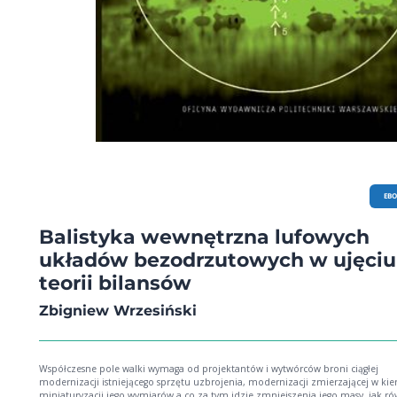
EB
Balistyka wewnętrzna lufowych
układów bezodrzutowych w ujęciu
teorii bilansów
Zbigniew Wrzesiński
Współczesne pole walki wymaga od projektantów i wytwórców broni ciągłej
modernizacji istniejącego sprzętu uzbrojenia, modernizacji zmierzającej w ki
miniaturyzacji jego wymiarów a co za tym idzie zmniejszenia jego masy, jak ró