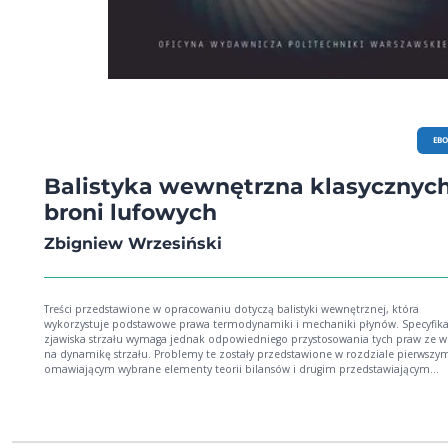
EB
Balistyka wewnętrzna klasycznyc
broni lufowych
Zbigniew Wrzesiński
Treści przedstawione w opracowaniu dotyczą balistyki wewnętrznej, która
wykorzystuje podstawowe prawa termodynamiki i mechaniki płynów. Specyfik
zjawiska strzału wymaga jednak odpowiedniego przystosowania tych praw ze 
na dynamikę strzału. Problemy te zostały przedstawione w rozdziale pierwszy
omawiającym wybrane elementy teorii bilansów i drugim przedstawiającym
modelowanie matematyczne zjawisk fizycznych balistyki wewnętrznej. Badan
zjawiska strzału, czyli szybkiej konwersji energii chemicznej ładunku prochowe
energię cieplną gazowych produktów spalania, a następnie zamianę jej na ener
kinetyczną pocisku w przewodzie lufy oraz innych ruchomych części układu
miotającego, zajmują się dwa działy balistyki wewnętrznej - pirostatyka i