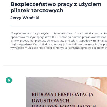
Bezpieczeństwo pracy z użyciem
pilarek tarczowych
Jerzy Wroński
"Bezpieczeństwo pracy z użyciem pilarek tarczowych" to e-book dla pracownik
operatorów maszyn i specjalistów BHP. Publikacja omawia prawidłowe stosowa
klinów, prowadnic i przesuwadeł oraz znaczenie osłon i zapadek w minimali
ryzyka wypadków. Czytelnik dowiaduje się, jak prawidłowo mocować tarczę piły
wymagania muszą spełniać środki ochrony i jak utrzymać sprzęt w bezpieczn
stanie. Dzięki praktycznym wskazówkom e-book pomaga zwiększyć bezpiecze
pracy i skutecznie chronić operatorów przed urazami.
6