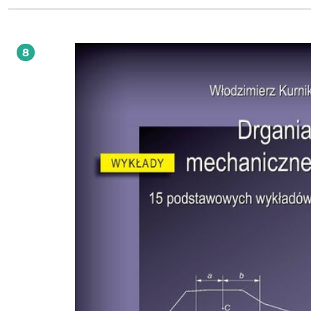
mechanicznych wyższych uczelni technicznych o kierunku samochodowym i
pokrewnych.
8