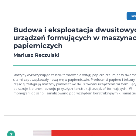
EB
Budowa i eksploatacja dwusitowy
urządzeń formujących w maszyna
papierniczych
Mariusz Reczulski
Maszyny wykorzystujące zasadę formowania wstęgi papierniczej miedzy dwom
sitami zapoczątkowały nową erę w papiernictwie. Producenci papieru i tektury
częściej zastępują maszyny płaskositowe dwusitowymi urządzeniami formując
pokazuje kierunek rozwoju przyszłych konstrukcji urządzeń formujących. W
monografii opisano i zanalizowano pod względem konstrukcyjnym kilkanaście
rozwiązań dwusitowych urządzeń formujących, zgodnie z następującym podzi
urządzenia formujące z sekcją listwową (ang. blade formers), urządzenia formujące z
wałem formującym (ang. roll formers), urządzenia formujące z sekcją listwową i
wałem formującym (ang. blade-roll formers), urządzenia formujące z wałem
formującym i sekcją listwową (ang. roll-blade formers), urządzenia formujące z listwą
szerokostrefową i sekcją listwową (ang. shoe-blade formers).
7