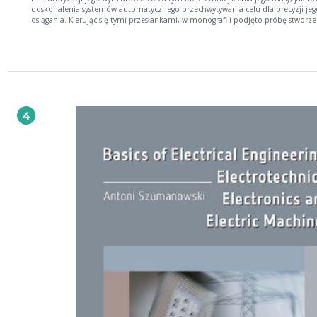
doskonalenia systemów automatycznego przechwytywania celu dla precyzji jeg
osiągania. Kierując się tymi przesłankami, w monografi i podjęto próbę stworze
narzędzia analitycznego, umożliwiającego szybką cyfrową symulację rozwiązan
problemu głównego balistyki wewnętrznej (PGBW) lufowych układów
bezodrzutowych, służących jako urządzenia startowe dla przeciwpancernych
pocisków rakietowych automatycznie przechwytujących cel. Symulacje cyfrowe
balistyki wewnętrznej lufowych układów bezodrzutowych zastosowanych jako
urządzenia startowe dla przeciwpancernych pocisków rakietowych stanowią p
dla poszukiwania optymalnego rozwiązania balistyki wewnętrznej z punktu wi
dynamiki układu będącego zestawem "urządzenie startowe-rakieta przeciwpan
4
człowiek". Osiągnięcie optymalnego rozwiązania PGBW dla tak postanowionej f
celu prowadzi do możliwości miniaturyzacji projektowanego sprzętu, a co się 
wiąże - do zmniejszenia masy urządzenia startowego dla założonych maksyma
wymagań taktycznych pola walki. Do opisu przyjętego modelu fi zycznego balis
wewnętrznej konsekwentnie stosowano wyniki teorii bilansów wielkości
ekstensywnych zaprezentowane w rozdziale pierwszym monografi i. Umożliwił
precyzyjne opisanie modelu fi zycznego balistyki wewnętrznej lufowych układ
bezodrzutowych. Znajomość rozwiązania problemu głównego balistyki wewnę
(PGBW) lufowych układów bezodrzutowych umożliwia obliczenie siły odrzutu i 
odrzutu działających na swobodny lufowy układ bezodrzutowy zastosowany ja
urządzenie startowe dla rakietowych pocisków przeciwpancernych przechwytuj
cel.