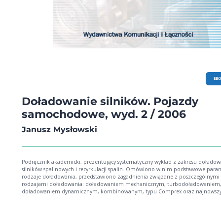
EB
Doładowanie silników. Pojazdy
samochodowe, wyd. 2 / 2006
Janusz Mysłowski
Podręcznik akademicki, prezentujący systematyczny wykład z zakresu doładow
silników spalinowych i recyrkulacji spalin. Omówiono w nim podstawowe param
rodzaje doładowania, przedstawiono zagadnienia związane z poszczególnymi
rodzajami doładowania: doładowaniem mechanicznym, turbodoładowaniem
doładowaniem dynamicznym, kombinowanym, typu Comprex oraz najnowsz
rodzajami doładowania silników spalinowych. Uwzględniono też aspekty
eksploatacyjne doładowania silników, w tym m. in. chłodzenie powietrza
doładowującego i recyrkulację spalin. Odbiorcy książki: studenci wydziałów