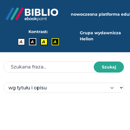
nowoczesna platforma edu
Kontrast:
Grupa wydawnicza
Helion
A
A
A
A
Szukaj