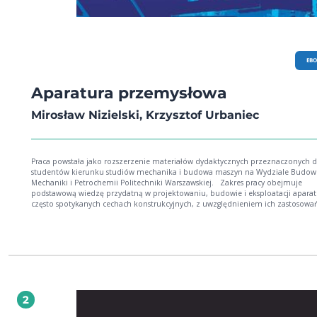
EB
Aparatura przemysłowa
Mirosław Nizielski, Krzysztof Urbaniec
Praca powstała jako rozszerzenie materiałów dydaktycznych przeznaczonych d
studentów kierunku studiów mechanika i budowa maszyn na Wydziale Budow
Mechaniki i Petrochemii Politechniki Warszawskiej. Zakres pracy obejmuje
podstawową wiedzę przydatną w projektowaniu, budowie i eksploatacji apara
często spotykanych cechach konstrukcyjnych, z uwzględnieniem ich zastosowa
różnych procesach przemysłowych. Rozdziały poświęcone różnym typom apar
nie zawierają kompletnego przeglądu aparatury przemysłowej, a jedynie zbiór
przykładowych rozwiązań konstrukcyjnych. Są to rozwiązania aparatów stosow
m.in. w energetyce, przemyśle chemicznym i spożywczym oraz instalacjach oc
środowiska. W stosunku do pierwszego wydania, z 2010 roku, w pracy:
zaktualizowano dane o aktach prawnych i normach o istotnym znaczeniu dla
projektowania i eksploatacji urządzeń przemysłowych, rozszerzono zakres
tematyczny przeglądu rozwiązań konstrukcyjnych o informacje na temat
2
bioreaktorów, uzupełniono informacje o filtrach do ciekłych zawiesin i piecach
przemysłowych oraz zaktualizowano wykazy literatury. Praca może być wykor