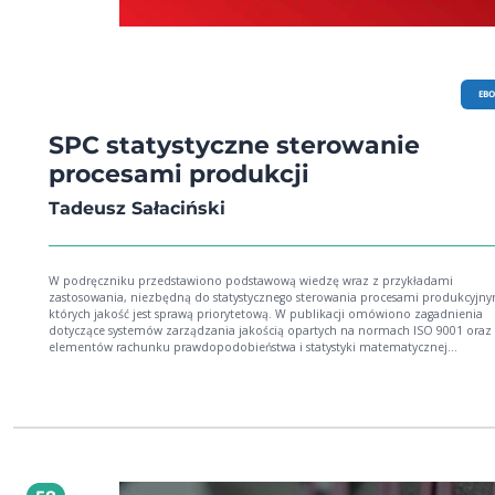
EB
SPC statystyczne sterowanie
procesami produkcji
Tadeusz Sałaciński
W podręczniku przedstawiono podstawową wiedzę wraz z przykładami
zastosowania, niezbędną do statystycznego sterowania procesami produkcyjny
których jakość jest sprawą priorytetową. W publikacji omówiono zagadnienia
dotyczące systemów zarządzania jakością opartych na normach ISO 9001 oraz
elementów rachunku prawdopodobieństwa i statystyki matematycznej
wykorzystywanych w ramach SPC, a także techniki kart kontrolnych oraz wskaź
zdolności MSA, Six Sigma i CAQ. Podręcznik jest przeznaczony dla studentów
kierunków Mechanika i Budowa Maszyn oraz Zarządzanie i Inżynieria Produkcj
Politechniki Warszawskiej, ale może być również wykorzystany na innych uczel
technicznych i ekonomicznych.