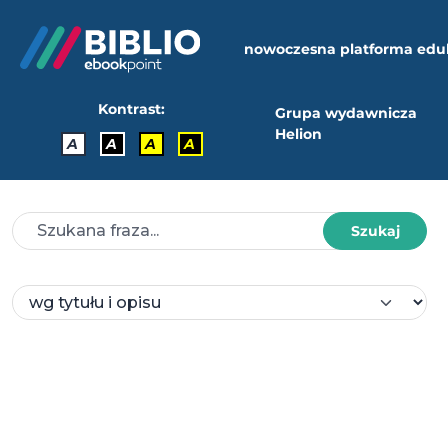
nowoczesna platforma edu
Kontrast:
Grupa wydawnicza
Helion
A
A
A
A
Szukaj