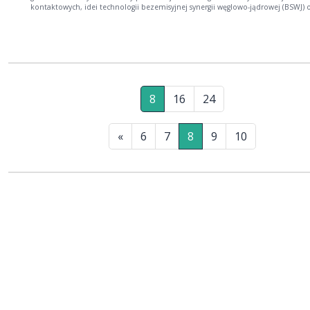
kontaktowych, idei technologii bezemisyjnej synergii węglowo-jądrowej (BSWJ) 
termodynamiki jednorodnego wysokotemperaturowego reaktora jądrowego IV
generacji chłodzonego helem.
8
16
24
«
6
7
8
9
10