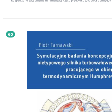
Rozpatrzono zagadnienia minimalizacji czasu przeskoku szybowca pomiędzy
kominami oraz czasu w biegach lekkoatletycznych i pływaniu. Przeanalizowan
zagadnienia minimalizacji zużycia paliwa przez samochód i studencki pojazd
rekordowy. Rozważono zagadnienie minimalizacji zużycia energii w kolarstwie.
dwóch modeli wzrostu komórek nowotworowych przeanalizowano zagadnien
minimalizacji toksycznego efektu w chemioterapii.
60