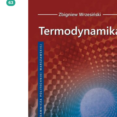
63
mechanizmów krzywkowych, syntezę mechanizmu krzywkowego metodą anali
oraz przykładowe zadania. W rozdziale 5 opisano dynamikę mechanizmów i
maszyn, a w tym siły bezwładności, wyznaczanie reakcji w parach kinematyczn
mechanizmów, ruch maszyny pod działaniem sił, nierównomierność biegu ma
wyznaczanie momentu bezwładności koła zamachowego, oraz przykładowe
zadania. W rozdziale 6 omówiono podstawowe pojęcia automatyki. Opis
charakterystyk elementów i układów automatyki zawiera rozdział 7. W rozdzia
omówiono właściwości statyczne i dynamiczne podstawowych elementów lini
przykładami. Rozdział 9 zawiera opis budowy i przekształcania schematów
blokowych. W rozdziale 10 omówiono rodzaje i właściwości regulatorów. W ro
11 przedstawiono kryteria oceny układów automatyki, a w tym kryteria stabilno
korekcję układów, kryteria oceny układów w stanach ustalonych oraz kryteria 
stanów dynamicznych układów automatyki.