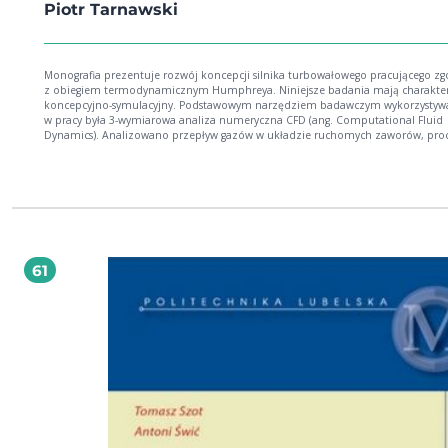
Piotr Tarnawski
Monografia prezentuje rozwój koncepcji silnika turbowałowego pracującego z
z obiegiem termodynamicznym Humphreya. Niniejsze badania mają charakte
koncepcyjno-symulacyjny. Podstawowym narzędziem badawczym wykorzysty
w pracy była 3-wymiarowa analiza numeryczna CFD (ang. Computational Fluid
Dynamics). Analizowano przepływ gazów w układzie ruchomych zaworów, pro
spalania, rozprężanie gazów, generowanie momentu obrotowego w turbinie, a
chłodzenie silnika. Wyniki symulacji pozwalały przeprowadzić bilans energetyc
poszczególnych wariantów silnika, dzięki któremu można było oszacować spr
energetyczną modelu symulacyjnego silnika. W pracy przedstawiono warianty
pośrednie silnika oraz stopniową eliminację jego wad, które doprowadziły do f
bardzo obiecującej koncepcji silnika.
61