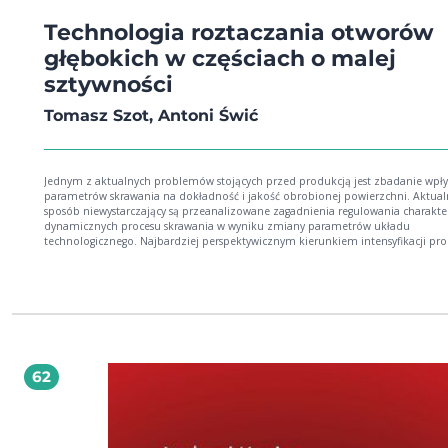
Technologia roztaczania otworów
głębokich w częściach o malej
sztywności
Tomasz Szot, Antoni Świć
Jednym z aktualnych problemów stojących przed produkcją jest zbadanie wpł
parametrów skrawania na dokładność i jakość obrobionej powierzchni. Aktual
sposób niewystarczający są przeanalizowane zagadnienia regulowania charakte
dynamicznych procesu skrawania w wyniku zmiany parametrów układu
technologicznego. Najbardziej perspektywicznym kierunkiem intensyfikacji pr
roztaczania jest budowa zautomatyzowanych systemów obrabiarkowych. Jedn
kierunek ten związany ze sterowaniem adaptacyjnym obróbką jest trudny do
realizacji, ponieważ wymaga zastosowania drogiej aparatury.
62