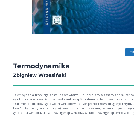
EB
Termodynamika
Zbigniew Wrzesiński
Tekst wydania trzeciego został poprawiony i uzupełniony o zasady zapisu tens
symbolice kreskowej Gibbsa i wskaźnikowej Shoutena. Zdefiniowano zapis mn
skalarnego i diadowego dwóch wektorów, tensor jednostkowy drugiego rzędu,
Levi-Civity (triadyka alternująca), wektor gradientu skalara, tensor drugiego rzęd
gradientu wektora, skalar dywergencji wektora, wektor dywergencji tensora dru
rzędu. Poszerzono podręcznik o dwa nowe rozdziały 16.40 oraz 16.41. W rozdz
16.40 omówiono termodynamikę ośrodków dielektrycznych i magnetycznych, 
rozdziale 16.41 zjawisko magnetokaloryczne w substancjach paramagnetyczny