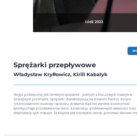
EB
Sprężarki przepływowe
Władysław Kryłłowicz, Kirill Kabalyk
Skrypt poświęcony jest tematyce sprężarek - jednych z kluczowych maszyn w
dzisiejszym przemyśle. Sprężarki charakteryzują się bowiem bardzo dużym
zróżnicowaniem budowy i sposobu działania stąd też wynikła konieczność
syntetycznego przedstawienia teorii, konstrukcji, podstawowych własności oraz
eksploatacji tych maszyn. Ta książka jest niezwykle cenna, ponieważ stanowi źr
wiedzy na temat sprężarek przemysłowych, nie tylko dla studentów Politechnik
Łódzkiej, ale także dla wszystkich entuzjastów techniki i inżynierii.