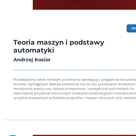
EB
Teoria maszyn i podstawy
automatyki
Andrzej Kosior
Przedstawiony zakres tematyki przedmiotu wynikający z programów kierunkó
studiów i wymaganych efektów kształcenia ma na celu przekazanie studentom
teoretycznej wiedzy oraz nabycia kompetencji i umiejętności potrzebnych do
realizowania projektów technicznych rozwiązań konstrukcyjnych mechanizmó
urządzeń stosowanych w budowie pojazdów i maszyn roboczych, przy zastoso
układów automatycznego sterowania w ich budowie, z zastosowaniem nowoc
narzędzi wspomagania komputerowego. W rozdziale 1 skryptu dokonano
wprowadzenia do przedmiotu „Teoria mechanizmów i maszyn”. W rozdziale 2
omówiono strukturę mechanizmów i maszyn, w tym klasyfikację par kinematy
oraz klasyfikację strukturalną i funkcjonalną mechanizmów. Rozdział 3 zawiera
metod wykreślnych i analitycznych kinematyki mechanizmów, w tym mechan
korbowowodzikowego czworoboku przegubowego i mechanizmu jarzmowego,
przykładowe zadania. W rozdziale 4 omówiono metody analizy kinematyczne