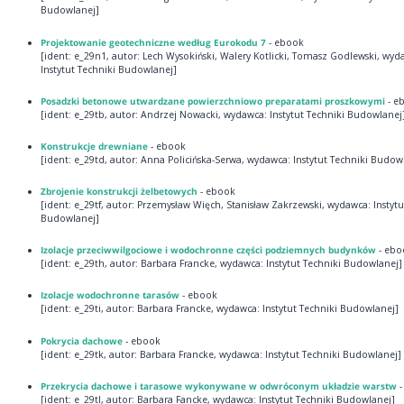
Budowlanej]
Projektowanie geotechniczne według Eurokodu 7
- ebook
[ident: e_29n1, autor: Lech Wysokiński, Walery Kotlicki, Tomasz Godlewski, wyd
Instytut Techniki Budowlanej]
Posadzki betonowe utwardzane powierzchniowo preparatami proszkowymi
- e
[ident: e_29tb, autor: Andrzej Nowacki, wydawca: Instytut Techniki Budowlanej
Konstrukcje drewniane
- ebook
[ident: e_29td, autor: Anna Policińska-Serwa, wydawca: Instytut Techniki Budow
Zbrojenie konstrukcji żelbetowych
- ebook
[ident: e_29tf, autor: Przemysław Więch, Stanisław Zakrzewski, wydawca: Instytu
Budowlanej]
Izolacje przeciwwilgociowe i wodochronne części podziemnych budynków
- ebo
[ident: e_29th, autor: Barbara Francke, wydawca: Instytut Techniki Budowlanej]
Izolacje wodochronne tarasów
- ebook
[ident: e_29ti, autor: Barbara Francke, wydawca: Instytut Techniki Budowlanej]
Pokrycia dachowe
- ebook
[ident: e_29tk, autor: Barbara Francke, wydawca: Instytut Techniki Budowlanej]
Przekrycia dachowe i tarasowe wykonywane w odwróconym układzie warstw
[ident: e_29tl, autor: Barbara Fancke, wydawca: Instytut Techniki Budowlanej]