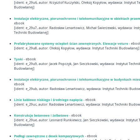
[ident: e_29u6, autor: Krzysztof Kuczyński, Ołeksij Kopyłow, wydawca: Instytut T
Budowlanej]
Instalacje elektryczne, piorunochronne i telekomunikacyjne w obiektach prze
ebook
[ident: e_29u7, autor: Radosław Lenartowicz, Michał Świerżewski, wydawca: Inst
Techniki Budowlanej]
Prefabrykowane systemy ociepleń ścian zewnętrznych. Elewacje veture
- eboo
[ident: e_29u8, autor: Ołeksij Kopyłow, wydawca: Instytut Techniki Budowlanej]
Tynki
- ebook
[ident: e_29u9, autor: Jacek Popczyk, Jan Sieczkowski, wydawca: Instytut Techni
Budowlanej]
Instalacje elektryczne, piorunochronne i telekomunikacyjne w budynkach mie
ebook
[ident: e_29ub, autor: Radosław Lenartowicz, wydawca: Instytut Techniki Budow
Linie kablowe niskiego i średniego napięcia
- ebook
[ident: e_29uc, autor: Radosław Lenartowicz, wydawca: Instytut Techniki Budow
Konstrukcje betonowe i żelbetowe
- ebook
[ident: e_29ue, autor: Leonard Runkiewicz, Jan Sieczkowski, wydawca: Instytut 
Budowlanej]
Podłogi zewnętrzne z desek kompozytowych
- ebook