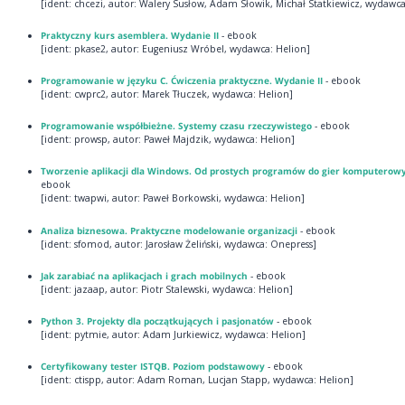
[ident: chcezi, autor: Walery Susłow, Adam Słowik, Michał Statkiewicz, wydawca
Praktyczny kurs asemblera. Wydanie II
- ebook
[ident: pkase2, autor: Eugeniusz Wróbel, wydawca: Helion]
Programowanie w języku C. Ćwiczenia praktyczne. Wydanie II
- ebook
[ident: cwprc2, autor: Marek Tłuczek, wydawca: Helion]
Programowanie współbieżne. Systemy czasu rzeczywistego
- ebook
[ident: prowsp, autor: Paweł Majdzik, wydawca: Helion]
Tworzenie aplikacji dla Windows. Od prostych programów do gier komputerow
ebook
[ident: twapwi, autor: Paweł Borkowski, wydawca: Helion]
Analiza biznesowa. Praktyczne modelowanie organizacji
- ebook
[ident: sfomod, autor: Jarosław Żeliński, wydawca: Onepress]
Jak zarabiać na aplikacjach i grach mobilnych
- ebook
[ident: jazaap, autor: Piotr Stalewski, wydawca: Helion]
Python 3. Projekty dla początkujących i pasjonatów
- ebook
[ident: pytmie, autor: Adam Jurkiewicz, wydawca: Helion]
Certyfikowany tester ISTQB. Poziom podstawowy
- ebook
[ident: ctispp, autor: Adam Roman, Lucjan Stapp, wydawca: Helion]