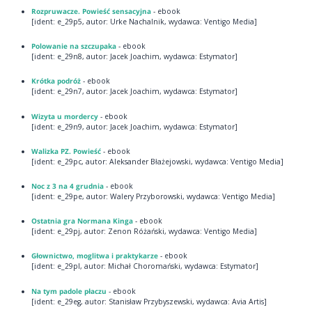
Rozpruwacze. Powieść sensacyjna
- ebook
[ident: e_29p5, autor: Urke Nachalnik, wydawca: Ventigo Media]
Polowanie na szczupaka
- ebook
[ident: e_29n8, autor: Jacek Joachim, wydawca: Estymator]
Krótka podróż
- ebook
[ident: e_29n7, autor: Jacek Joachim, wydawca: Estymator]
Wizyta u mordercy
- ebook
[ident: e_29n9, autor: Jacek Joachim, wydawca: Estymator]
Walizka PZ. Powieść
- ebook
[ident: e_29pc, autor: Aleksander Błażejowski, wydawca: Ventigo Media]
Noc z 3 na 4 grudnia
- ebook
[ident: e_29pe, autor: Walery Przyborowski, wydawca: Ventigo Media]
Ostatnia gra Normana Kinga
- ebook
[ident: e_29pj, autor: Zenon Różański, wydawca: Ventigo Media]
Głownictwo, moglitwa i praktykarze
- ebook
[ident: e_29pl, autor: Michał Choromański, wydawca: Estymator]
Na tym padole płaczu
- ebook
[ident: e_29eg, autor: Stanisław Przybyszewski, wydawca: Avia Artis]