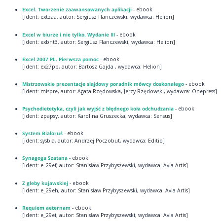
Excel. Tworzenie zaawansowanych aplikacji
- ebook
[ident: extzaa, autor: Sergiusz Flanczewski, wydawca: Helion]
Excel w biurze i nie tylko. Wydanie III
- ebook
[ident: exbnt3, autor: Sergiusz Flanczewski, wydawca: Helion]
Excel 2007 PL. Pierwsza pomoc
- ebook
[ident: ex27pp, autor: Bartosz Gajda , wydawca: Helion]
Mistrzowskie prezentacje slajdowy poradnik mówcy doskonałego
- ebook
[ident: mispre, autor: Agata Rzędowska, Jerzy Rzędowski, wydawca: Onepress]
Psychodietetyka, czyli jak wyjść z błędnego koła odchudzania
- ebook
[ident: zpapsy, autor: Karolina Gruszecka, wydawca: Sensus]
System Białoruś
- ebook
[ident: sysbia, autor: Andrzej Poczobut, wydawca: Editio]
Synagoga Szatana
- ebook
[ident: e_29ef, autor: Stanisław Przybyszewski, wydawca: Avia Artis]
Z gleby kujawskiej
- ebook
[ident: e_29eh, autor: Stanisław Przybyszewski, wydawca: Avia Artis]
Requiem aeternam
- ebook
[ident: e_29ei, autor: Stanisław Przybyszewski, wydawca: Avia Artis]