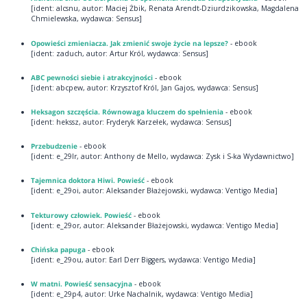
[ident: alcsnu, autor: Maciej Żbik, Renata Arendt-Dziurdzikowska, Magdalena
Chmielewska, wydawca: Sensus]
Opowieści zmieniacza. Jak zmienić swoje życie na lepsze?
- ebook
[ident: zaduch, autor: Artur Król, wydawca: Sensus]
ABC pewności siebie i atrakcyjności
- ebook
[ident: abcpew, autor: Krzysztof Król, Jan Gajos, wydawca: Sensus]
Heksagon szczęścia. Równowaga kluczem do spełnienia
- ebook
[ident: hekssz, autor: Fryderyk Karzełek, wydawca: Sensus]
Przebudzenie
- ebook
[ident: e_29lr, autor: Anthony de Mello, wydawca: Zysk i S-ka Wydawnictwo]
Tajemnica doktora Hiwi. Powieść
- ebook
[ident: e_29oi, autor: Aleksander Błażejowski, wydawca: Ventigo Media]
Tekturowy człowiek. Powieść
- ebook
[ident: e_29or, autor: Aleksander Błażejowski, wydawca: Ventigo Media]
Chińska papuga
- ebook
[ident: e_29ou, autor: Earl Derr Biggers, wydawca: Ventigo Media]
W matni. Powieść sensacyjna
- ebook
[ident: e_29p4, autor: Urke Nachalnik, wydawca: Ventigo Media]