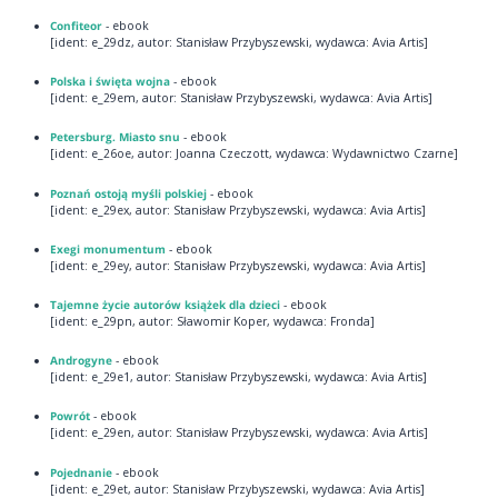
Confiteor
- ebook
[ident: e_29dz, autor: Stanisław Przybyszewski, wydawca: Avia Artis]
Polska i święta wojna
- ebook
[ident: e_29em, autor: Stanisław Przybyszewski, wydawca: Avia Artis]
Petersburg. Miasto snu
- ebook
[ident: e_26oe, autor: Joanna Czeczott, wydawca: Wydawnictwo Czarne]
Poznań ostoją myśli polskiej
- ebook
[ident: e_29ex, autor: Stanisław Przybyszewski, wydawca: Avia Artis]
Exegi monumentum
- ebook
[ident: e_29ey, autor: Stanisław Przybyszewski, wydawca: Avia Artis]
Tajemne życie autorów książek dla dzieci
- ebook
[ident: e_29pn, autor: Sławomir Koper, wydawca: Fronda]
Androgyne
- ebook
[ident: e_29e1, autor: Stanisław Przybyszewski, wydawca: Avia Artis]
Powrót
- ebook
[ident: e_29en, autor: Stanisław Przybyszewski, wydawca: Avia Artis]
Pojednanie
- ebook
[ident: e_29et, autor: Stanisław Przybyszewski, wydawca: Avia Artis]