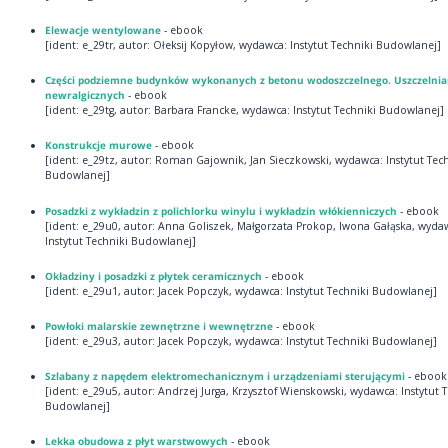
Elewacje wentylowane
- ebook
[ident: e_29tr, autor: Ołeksij Kopyłow, wydawca: Instytut Techniki Budowlanej]
Części podziemne budynków wykonanych z betonu wodoszczelnego. Uszczelnia
newralgicznych
- ebook
[ident: e_29tg, autor: Barbara Francke, wydawca: Instytut Techniki Budowlanej]
Konstrukcje murowe
- ebook
[ident: e_29tz, autor: Roman Gajownik, Jan Sieczkowski, wydawca: Instytut Tec
Budowlanej]
Posadzki z wykładzin z polichlorku winylu i wykładzin włókienniczych
- ebook
[ident: e_29u0, autor: Anna Goliszek, Małgorzata Prokop, Iwona Gałąska, wyda
Instytut Techniki Budowlanej]
Okładziny i posadzki z płytek ceramicznych
- ebook
[ident: e_29u1, autor: Jacek Popczyk, wydawca: Instytut Techniki Budowlanej]
Powłoki malarskie zewnętrzne i wewnętrzne
- ebook
[ident: e_29u3, autor: Jacek Popczyk, wydawca: Instytut Techniki Budowlanej]
Szlabany z napędem elektromechanicznym i urządzeniami sterującymi
- ebook
[ident: e_29u5, autor: Andrzej Jurga, Krzysztof Wienskowski, wydawca: Instytut 
Budowlanej]
Lekka obudowa z płyt warstwowych
- ebook