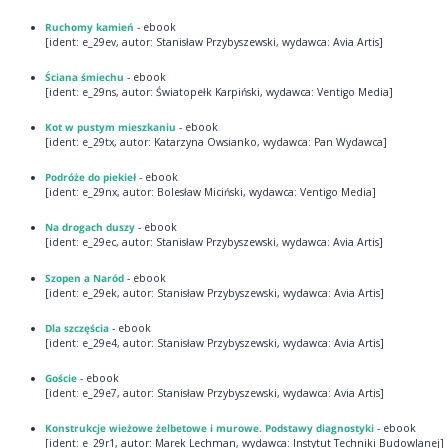
Ruchomy kamień
- ebook
[ident: e_29ev, autor: Stanisław Przybyszewski, wydawca: Avia Artis]
Ściana śmiechu
- ebook
[ident: e_29ns, autor: Światopełk Karpiński, wydawca: Ventigo Media]
Kot w pustym mieszkaniu
- ebook
[ident: e_29tx, autor: Katarzyna Owsianko, wydawca: Pan Wydawca]
Podróże do piekieł
- ebook
[ident: e_29nx, autor: Bolesław Miciński, wydawca: Ventigo Media]
Na drogach duszy
- ebook
[ident: e_29ec, autor: Stanisław Przybyszewski, wydawca: Avia Artis]
Szopen a Naród
- ebook
[ident: e_29ek, autor: Stanisław Przybyszewski, wydawca: Avia Artis]
Dla szczęścia
- ebook
[ident: e_29e4, autor: Stanisław Przybyszewski, wydawca: Avia Artis]
Goście
- ebook
[ident: e_29e7, autor: Stanisław Przybyszewski, wydawca: Avia Artis]
Konstrukcje wieżowe żelbetowe i murowe. Podstawy diagnostyki
- ebook
[ident: e_29r1, autor: Marek Lechman, wydawca: Instytut Techniki Budowlanej]