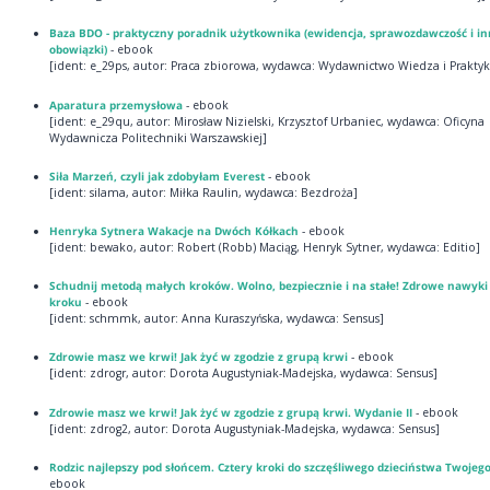
Baza BDO - praktyczny poradnik użytkownika (ewidencja, sprawozdawczość i i
obowiązki)
- ebook
[ident: e_29ps, autor: Praca zbiorowa, wydawca: Wydawnictwo Wiedza i Praktyk
Aparatura przemysłowa
- ebook
[ident: e_29qu, autor: Mirosław Nizielski, Krzysztof Urbaniec, wydawca: Oficyna
Wydawnicza Politechniki Warszawskiej]
Siła Marzeń, czyli jak zdobyłam Everest
- ebook
[ident: silama, autor: Miłka Raulin, wydawca: Bezdroża]
Henryka Sytnera Wakacje na Dwóch Kółkach
- ebook
[ident: bewako, autor: Robert (Robb) Maciąg, Henryk Sytner, wydawca: Editio]
Schudnij metodą małych kroków. Wolno, bezpiecznie i na stałe! Zdrowe nawyki
kroku
- ebook
[ident: schmmk, autor: Anna Kuraszyńska, wydawca: Sensus]
Zdrowie masz we krwi! Jak żyć w zgodzie z grupą krwi
- ebook
[ident: zdrogr, autor: Dorota Augustyniak-Madejska, wydawca: Sensus]
Zdrowie masz we krwi! Jak żyć w zgodzie z grupą krwi. Wydanie II
- ebook
[ident: zdrog2, autor: Dorota Augustyniak-Madejska, wydawca: Sensus]
Rodzic najlepszy pod słońcem. Cztery kroki do szczęśliwego dzieciństwa Twojego
ebook