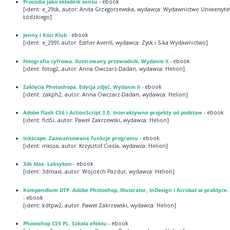
Prozodia jako składnik sensu
- ebook
[ident: e_29sk, autor: Anita Grzegorzewska, wydawca: Wydawnictwo Uniwersyte
Łódzkiego]
Jenny i Koci Klub
- ebook
[ident: e_299f, autor: Esther Averill, wydawca: Zysk i S-ka Wydawnictwo]
Fotografia cyfrowa. Ilustrowany przewodnik. Wydanie II
- ebook
[ident: fotog2, autor: Anna Owczarz-Dadan, wydawca: Helion]
Zaklęcia Photoshopa. Edycja zdjęć. Wydanie II
- ebook
[ident: zakph2, autor: Anna Owczarz-Dadan, wydawca: Helion]
Adobe Flash CS6 i ActionScript 3.0. Interaktywne projekty od podstaw
- ebook
[ident: flcs5i, autor: Paweł Zakrzewski, wydawca: Helion]
Inkscape. Zaawansowane funkcje programu
- ebook
[ident: inksza, autor: Krzysztof Cieśla, wydawca: Helion]
3ds Max. Leksykon
- ebook
[ident: 3dmaxl, autor: Wojciech Pazdur, wydawca: Helion]
Kompendium DTP. Adobe Photoshop, Illustrator, InDesign i Acrobat w praktyce.
- ebook
[ident: kdtpw2, autor: Paweł Zakrzewski, wydawca: Helion]
Photoshop CS5 PL. Szkoła efektu
- ebook