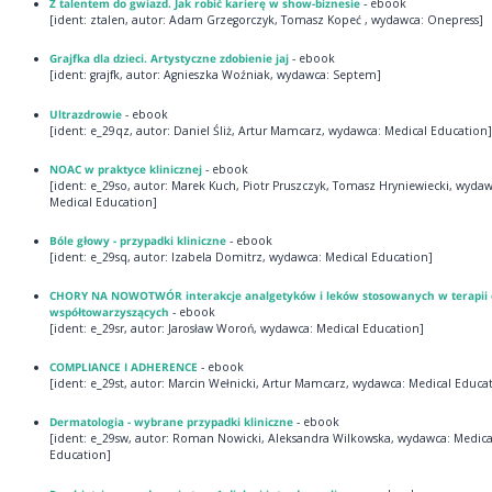
Z talentem do gwiazd. Jak robić karierę w show-biznesie
- ebook
[ident: ztalen, autor: Adam Grzegorczyk, Tomasz Kopeć , wydawca: Onepress]
Grajfka dla dzieci. Artystyczne zdobienie jaj
- ebook
[ident: grajfk, autor: Agnieszka Woźniak, wydawca: Septem]
Ultrazdrowie
- ebook
[ident: e_29qz, autor: Daniel Śliż, Artur Mamcarz, wydawca: Medical Education]
NOAC w praktyce klinicznej
- ebook
[ident: e_29so, autor: Marek Kuch, Piotr Pruszczyk, Tomasz Hryniewiecki, wydaw
Medical Education]
Bóle głowy - przypadki kliniczne
- ebook
[ident: e_29sq, autor: Izabela Domitrz, wydawca: Medical Education]
CHORY NA NOWOTWÓR interakcje analgetyków i leków stosowanych w terapii
współtowarzyszących
- ebook
[ident: e_29sr, autor: Jarosław Woroń, wydawca: Medical Education]
COMPLIANCE I ADHERENCE
- ebook
[ident: e_29st, autor: Marcin Wełnicki, Artur Mamcarz, wydawca: Medical Educa
Dermatologia - wybrane przypadki kliniczne
- ebook
[ident: e_29sw, autor: Roman Nowicki, Aleksandra Wilkowska, wydawca: Medica
Education]