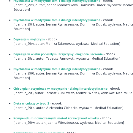
Psychiatria w medycynie tom 1 dialogi interdyscyplinarne
- ebook
[ident: e_29sx, autor: Joanna Rymaszewska, Dominika Dudek, wydawca: Medica
Education]
Psychiatria w medycynie tom 3 dialogi interdyscyplinarne
- ebook
[ident: e_29t1, autor: Joanna Rymaszewska, Dominika Dudek, wydawca: Medica
Education]
Depresje u mężczyzn
- ebook
[ident: e_29sv, autor: Monika Talarowska, wydawca: Medical Education]
Depresje w wieku podeszłym. Przyczyny, diagnoza, leczenie
- ebook
[ident: e_29su, autor: Tadeusz Parnowski, wydawca: Medical Education]
Psychiatria w medycynie tom 2 dialogi interdyscyplinarne
- ebook
[ident: e_29t0, autor: Joanna Rymaszewska, Dominika Dudek, wydawca: Medica
Education]
Chirurgia naczyniowa w medycynie - dialogi interdycyplinarne
- ebook
[ident: e_29tj, autor: Tomasz Zubilewicz, Andrzej Wojtak, wydawca: Medical Ed
Dieta w cukrzycy typu 2
- ebook
[ident: e_29tq, autor: Aleksandra Cichocka, wydawca: Medical Education]
Kompendium nowoczesnych metod korekcji wad wzroku
- ebook
[ident: e_29tw, autor: Joanna Wierzbowska, wydawca: Medical Education]