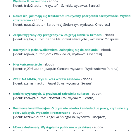
Wydanie II poszerzone
- ebook
[ident: trekr2, autor: Krzysztof J. Szmidt, wydawca: Sensus]
Naucz ich, jak mają Cię traktować! Praktyczny podręcznik asertywności. Wydani
rozszerzone
- ebook
[ident: naucz2, autor: Bartłomiej Stolarczyk, wydawca: Onepress]
Zespół wygrany czy przegrany? W co grają ludzie w firmach
- ebook
[ident: atgiko, autor: Joanna Malinowska-Parzydło , wydawca: Onepress]
Rozmyślnik Jacka Walkiewicza. Zainspiruj się do działania!
- ebook
[ident: rojawa, autor: Jacek Walkiewicz, wydawca: Onepress]
Nieskończone życie
- ebook
[ident: e_29rf, autor: Joaquín Cámara, wydawca: Wydawnictwo Purana]
ŻYCIE NA MAXA, czyli sukces wbrew zasadom
- ebook
[ident: szaman, autor: Paweł Sowa, wydawca: Sensus]
Kodeks wygranych. X przykazań człowieka sukcesu
- ebook
[ident: kodwyg, autor: Krzysztof Król, wydawca: Sensus]
Rozmowa kwalifikacyjna. O czym nie wiedza kandydaci do pracy, czyli sekrety
rekrutujących. Wydanie II rozszerzone
- ebook
[ident: rozkw2, autor: Angelika Śniegocka, wydawca: Onepress]
Mówca doskonały. Wystąpienia publiczne w praktyce
- ebook