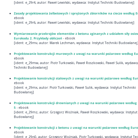
[ident: e_29r4, autor: Paweł Lewiński, wydawca: Instytut Techniki Budowlanej]
Zasady projektowania żelbetowych i sprężonych zbiorników na ciecze według 
ebook
[ident: e_29r6, autor: Paweł Lewiński, wydawca: Instytut Techniki Budowlanej]
Wymiarowanie przekrojów elementów z betonu zginanych z udziałem siły osio
Eurokodu 2. Przykłady obliczeń
- ebook
[ident: e_29mv, autor: Marek Lechman, wydawca: Instytut Techniki Budowlanej
Projektowanie konstrukcji murowych z uwagi na warunki pożarowe według Eu
ebook
[ident: e_29mw, autor: Piotr Turkowski, Paweł Roszkowski, Paweł Sulik, wydawca
Techniki Budowlanej]
Projektowanie konstrukcji stalowych z uwagi na warunki pożarowe według Eu
ebook
[ident: e_29mx, autor: Piotr Turkowski, Paweł Sulik, wydawca: Instytut Techniki
Budowlanej]
Projektowanie konstrukcji drewnianych z uwagi na warunki pożarowe według
5
- ebook
[ident: e_29mz, autor: Grzegorz Woźniak, Paweł Roszkowski, wydawca: Instytut
Budowlanej]
Projektowanie konstrukcji z betonu z uwagi na warunki pożarowe według Eur
ebook
[ident: e_29n0, autor: Grzegorz Woźniak, Piotr Turkowski, wydawca: Instytut Te