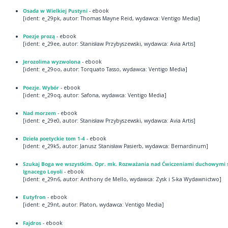
Osada w Wielkiej Pustyni
- ebook
[ident: e_29pk, autor: Thomas Mayne Reid, wydawca: Ventigo Media]
Poezje prozą
- ebook
[ident: e_29ee, autor: Stanisław Przybyszewski, wydawca: Avia Artis]
Jerozolima wyzwolona
- ebook
[ident: e_29oo, autor: Torquato Tasso, wydawca: Ventigo Media]
Poezje. Wybór
- ebook
[ident: e_29oq, autor: Safona, wydawca: Ventigo Media]
Nad morzem
- ebook
[ident: e_29e0, autor: Stanisław Przybyszewski, wydawca: Avia Artis]
Dzieła poetyckie tom 1-4
- ebook
[ident: e_29k5, autor: Janusz Stanisław Pasierb, wydawca: Bernardinum]
Szukaj Boga we wszystkim. Opr. mk. Rozważania nad Ćwiczeniami duchowymi 
Ignacego Loyoli
- ebook
[ident: e_29n6, autor: Anthony de Mello, wydawca: Zysk i S-ka Wydawnictwo]
Eutyfron
- ebook
[ident: e_29nt, autor: Platon, wydawca: Ventigo Media]
Fajdros
- ebook