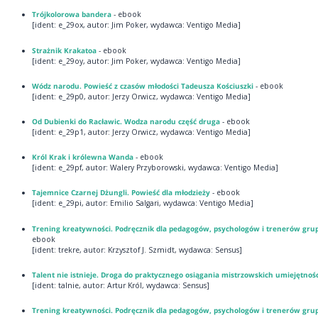
Trójkolorowa bandera
- ebook
[ident: e_29ox, autor: Jim Poker, wydawca: Ventigo Media]
Strażnik Krakatoa
- ebook
[ident: e_29oy, autor: Jim Poker, wydawca: Ventigo Media]
Wódz narodu. Powieść z czasów młodości Tadeusza Kościuszki
- ebook
[ident: e_29p0, autor: Jerzy Orwicz, wydawca: Ventigo Media]
Od Dubienki do Racławic. Wodza narodu część druga
- ebook
[ident: e_29p1, autor: Jerzy Orwicz, wydawca: Ventigo Media]
Król Krak i królewna Wanda
- ebook
[ident: e_29pf, autor: Walery Przyborowski, wydawca: Ventigo Media]
Tajemnice Czarnej Dżungli. Powieść dla młodzieży
- ebook
[ident: e_29pi, autor: Emilio Salgari, wydawca: Ventigo Media]
Trening kreatywności. Podręcznik dla pedagogów, psychologów i trenerów gr
ebook
[ident: trekre, autor: Krzysztof J. Szmidt, wydawca: Sensus]
Talent nie istnieje. Droga do praktycznego osiągania mistrzowskich umiejętnośc
[ident: talnie, autor: Artur Król, wydawca: Sensus]
Trening kreatywności. Podręcznik dla pedagogów, psychologów i trenerów gru