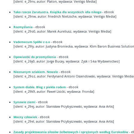
[ident: e_29nv, autor: Platon, wydawca: Ventigo Media]
Tako rzecze Zaratustra. Książka dla wszystkich idla nikogo
- ebook
[ident: e_29nw, autor: Friedrich Nietzsche, wydawca: Ventigo Media]
Rozmyślania
- ebook
[ident: e_29o0, autor: Marek Aureliusz, wydawca: Ventigo Media]
Vademecum Spółki z o.o
- ebook
[ident: e_29ly, autor: Justyna Broniecka, wydawca: Klim Baron Business Solution
Opowiastki do przemyślenia
- ebook
[ident: e_26y0, autor: Jorge Bucay, wydawca: Zysk i S-ka Wydawnictwo]
Nieznanym szlakiem. Nowele
- ebook
[ident: e_29oz, autor: Ferdynand Antoni Ossendowski, wydawca: Ventigo Media
System diabła. Blog z piekła rodem
- ebook
[ident: e_29k9, autor: Paweł Lisicki, wydawca: Fronda]
Synowie ziemi
- ebook
[ident: e_29ej, autor: Stanisław Przybyszewski, wydawca: Avia Artis]
Mocny człowiek
- ebook
[ident: e_29el, autor: Stanisław Przybyszewski, wydawca: Avia Artis]
Zasady projektowania silosów żelbetowych i sprężonych według Eurokodów
- e