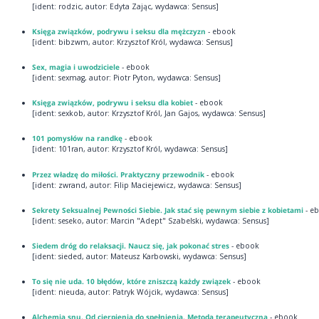
[ident: rodzic, autor: Edyta Zając, wydawca: Sensus]
Księga związków, podrywu i seksu dla mężczyzn
- ebook
[ident: bibzwm, autor: Krzysztof Król, wydawca: Sensus]
Sex, magia i uwodziciele
- ebook
[ident: sexmag, autor: Piotr Pyton, wydawca: Sensus]
Księga związków, podrywu i seksu dla kobiet
- ebook
[ident: sexkob, autor: Krzysztof Król, Jan Gajos, wydawca: Sensus]
101 pomysłów na randkę
- ebook
[ident: 101ran, autor: Krzysztof Król, wydawca: Sensus]
Przez władzę do miłości. Praktyczny przewodnik
- ebook
[ident: zwrand, autor: Filip Maciejewicz, wydawca: Sensus]
Sekrety Seksualnej Pewności Siebie. Jak stać się pewnym siebie z kobietami
- e
[ident: seseko, autor: Marcin "Adept" Szabelski, wydawca: Sensus]
Siedem dróg do relaksacji. Naucz się, jak pokonać stres
- ebook
[ident: sieded, autor: Mateusz Karbowski, wydawca: Sensus]
To się nie uda. 10 błędów, które zniszczą każdy związek
- ebook
[ident: nieuda, autor: Patryk Wójcik, wydawca: Sensus]
Alchemia snu. Od cierpienia do spełnienia. Metoda terapeutyczna
- ebook