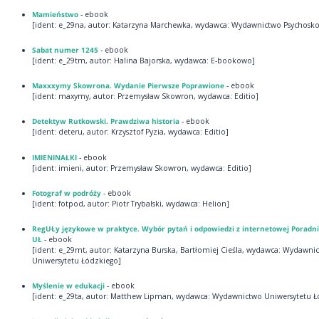
Mamieństwo
- ebook
[ident: e_29na, autor: Katarzyna Marchewka, wydawca: Wydawnictwo Psychosko
Sabat numer 1245
- ebook
[ident: e_29tm, autor: Halina Bajorska, wydawca: E-bookowo]
Maxxxymy Skowrona. Wydanie Pierwsze Poprawione
- ebook
[ident: maxymy, autor: Przemysław Skowron, wydawca: Editio]
Detektyw Rutkowski. Prawdziwa historia
- ebook
[ident: deteru, autor: Krzysztof Pyzia, wydawca: Editio]
IMIENINAŁKI
- ebook
[ident: imieni, autor: Przemysław Skowron, wydawca: Editio]
Fotograf w podróży
- ebook
[ident: fotpod, autor: Piotr Trybalski, wydawca: Helion]
RegUŁy językowe w praktyce. Wybór pytań i odpowiedzi z internetowej Poradni
UŁ
- ebook
[ident: e_29mt, autor: Katarzyna Burska, Bartłomiej Cieśla, wydawca: Wydawni
Uniwersytetu Łódzkiego]
Myślenie w edukacji
- ebook
[ident: e_29ta, autor: Matthew Lipman, wydawca: Wydawnictwo Uniwersytetu Ł