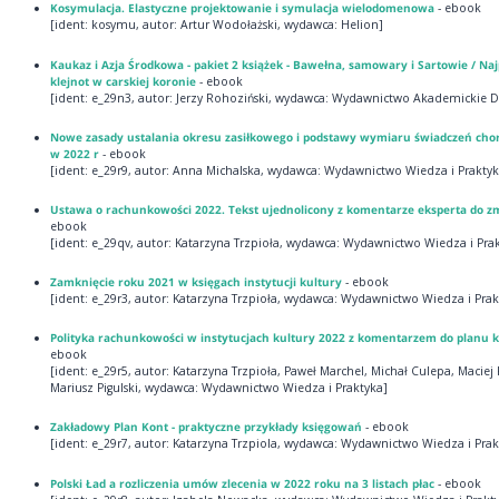
Kosymulacja. Elastyczne projektowanie i symulacja wielodomenowa
- ebook
[ident: kosymu, autor: Artur Wodołażski, wydawca: Helion]
Kaukaz i Azja Środkowa - pakiet 2 książek - Bawełna, samowary i Sartowie / Naj
klejnot w carskiej koronie
- ebook
[ident: e_29n3, autor: Jerzy Rohoziński, wydawca: Wydawnictwo Akademickie 
Nowe zasady ustalania okresu zasiłkowego i podstawy wymiaru świadczeń ch
w 2022 r
- ebook
[ident: e_29r9, autor: Anna Michalska, wydawca: Wydawnictwo Wiedza i Praktyk
Ustawa o rachunkowości 2022. Tekst ujednolicony z komentarze eksperta do z
ebook
[ident: e_29qv, autor: Katarzyna Trzpioła, wydawca: Wydawnictwo Wiedza i Pra
Zamknięcie roku 2021 w księgach instytucji kultury
- ebook
[ident: e_29r3, autor: Katarzyna Trzpioła, wydawca: Wydawnictwo Wiedza i Prak
Polityka rachunkowości w instytucjach kultury 2022 z komentarzem do planu 
ebook
[ident: e_29r5, autor: Katarzyna Trzpioła, Paweł Marchel, Michał Culepa, Maciej 
Mariusz Pigulski, wydawca: Wydawnictwo Wiedza i Praktyka]
Zakładowy Plan Kont - praktyczne przykłady księgowań
- ebook
[ident: e_29r7, autor: Katarzyna Trzpiola, wydawca: Wydawnictwo Wiedza i Prak
Polski Ład a rozliczenia umów zlecenia w 2022 roku na 3 listach płac
- ebook