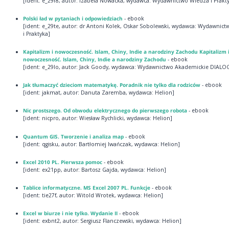
[ident: e_29r8, autor: Izabela Nowacka, wydawca: Wydawnictwo Wiedza i Prakt
Polski ład w pytaniach i odpowiedziach
- ebook
[ident: e_29te, autor: dr Antoni Kolek, Oskar Sobolewski, wydawca: Wydawnic
i Praktyka]
Kapitalizm i nowoczesność. Islam, Chiny, Indie a narodziny Zachodu Kapitalizm 
nowoczesność. Islam, Chiny, Indie a narodziny Zachodu
- ebook
[ident: e_29lo, autor: Jack Goody, wydawca: Wydawnictwo Akademickie DIALO
Jak tłumaczyć dzieciom matematykę. Poradnik nie tylko dla rodziców
- ebook
[ident: jakmat, autor: Danuta Zaremba, wydawca: Helion]
Nic prostszego. Od obwodu elektrycznego do pierwszego robota
- ebook
[ident: nicpro, autor: Wiesław Rychlicki, wydawca: Helion]
Quantum GIS. Tworzenie i analiza map
- ebook
[ident: qgisku, autor: Bartłomiej Iwańczak, wydawca: Helion]
Excel 2010 PL. Pierwsza pomoc
- ebook
[ident: ex21pp, autor: Bartosz Gajda, wydawca: Helion]
Tablice informatyczne. MS Excel 2007 PL. Funkcje
- ebook
[ident: tie27f, autor: Witold Wrotek, wydawca: Helion]
Excel w biurze i nie tylko. Wydanie II
- ebook
[ident: exbnt2, autor: Sergiusz Flanczewski, wydawca: Helion]