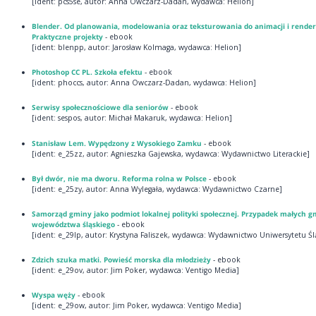
[ident: pcs5se, autor: Anna Owczarz-Dadan, wydawca: Helion]
Blender. Od planowania, modelowania oraz teksturowania do animacji i render
Praktyczne projekty
- ebook
[ident: blenpp, autor: Jarosław Kolmaga, wydawca: Helion]
Photoshop CC PL. Szkoła efektu
- ebook
[ident: phoccs, autor: Anna Owczarz-Dadan, wydawca: Helion]
Serwisy społecznościowe dla seniorów
- ebook
[ident: sespos, autor: Michał Makaruk, wydawca: Helion]
Stanisław Lem. Wypędzony z Wysokiego Zamku
- ebook
[ident: e_25zz, autor: Agnieszka Gajewska, wydawca: Wydawnictwo Literackie]
Był dwór, nie ma dworu. Reforma rolna w Polsce
- ebook
[ident: e_25zy, autor: Anna Wylegała, wydawca: Wydawnictwo Czarne]
Samorząd gminy jako podmiot lokalnej polityki społecznej. Przypadek małych g
województwa śląskiego
- ebook
[ident: e_29lp, autor: Krystyna Faliszek, wydawca: Wydawnictwo Uniwersytetu Śl
Zdzich szuka matki. Powieść morska dla młodzieży
- ebook
[ident: e_29ov, autor: Jim Poker, wydawca: Ventigo Media]
Wyspa węży
- ebook
[ident: e_29ow, autor: Jim Poker, wydawca: Ventigo Media]