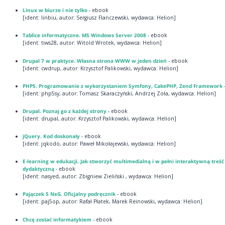
Linux w biurze i nie tylko
- ebook
[ident: linbiu, autor: Sergiusz Flanczewski, wydawca: Helion]
Tablice informatyczne. MS Windows Server 2008
- ebook
[ident: tiws28, autor: Witold Wrotek, wydawca: Helion]
Drupal 7 w praktyce. Własna strona WWW w jeden dzień
- ebook
[ident: cwdrup, autor: Krzysztof Palikowski, wydawca: Helion]
PHP5. Programowanie z wykorzystaniem Symfony, CakePHP, Zend Framework
[ident: php5sy, autor: Tomasz Skaraczyński, Andrzej Zoła, wydawca: Helion]
Drupal. Poznaj go z każdej strony
- ebook
[ident: drupal, autor: Krzysztof Palikowski, wydawca: Helion]
jQuery. Kod doskonały
- ebook
[ident: jqkodo, autor: Paweł Mikołajewski, wydawca: Helion]
E-learning w edukacji. Jak stworzyć multimedialną i w pełni interaktywną treść
dydaktyczną
- ebook
[ident: nasyed, autor: Zbigniew Zieliński , wydawca: Helion]
Pajączek 5 NxG. Oficjalny podręcznik
- ebook
[ident: paj5op, autor: Rafał Płatek, Marek Reinowski, wydawca: Helion]
Chcę zostać informatykiem
- ebook