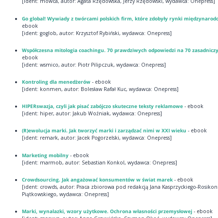
[ident: mowca, autor: Agata Rzędowska, Jerzy Rzędowski, wydawca: Onepress]
Go global! Wywiady z twórcami polskich firm, które zdobyły rynki międzynaro
ebook
[ident: goglob, autor: Krzysztof Rybiński, wydawca: Onepress]
Współczesna mitologia coachingu. 70 prawdziwych odpowiedzi na 70 zasadnicz
ebook
[ident: wsmico, autor: Piotr Pilipczuk, wydawca: Onepress]
Kontroling dla menedżerów
- ebook
[ident: konmen, autor: Bolesław Rafał Kuc, wydawca: Onepress]
HIPERswazja, czyli jak pisać zabójczo skuteczne teksty reklamowe
- ebook
[ident: hiper, autor: Jakub Woźniak, wydawca: Onepress]
(R)ewolucja marki. Jak tworzyć marki i zarządzać nimi w XXI wieku
- ebook
[ident: remark, autor: Jacek Pogorzelski, wydawca: Onepress]
Marketing mobilny
- ebook
[ident: marmob, autor: Sebastian Konkol, wydawca: Onepress]
Crowdsourcing. Jak angażować konsumentów w świat marek
- ebook
[ident: crowds, autor: Praca zbiorowa pod redakcją Jana Kasprzyckiego-Rosikoni
Piątkowskiego, wydawca: Onepress]
Marki, wynalazki, wzory użytkowe. Ochrona własności przemysłowej
- ebook