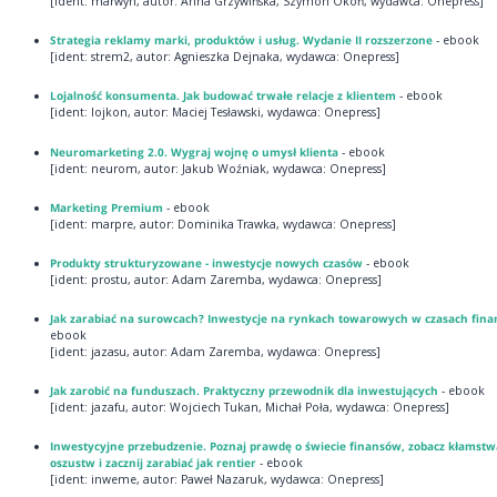
[ident: marwyn, autor: Anna Grzywińska, Szymon Okoń, wydawca: Onepress]
Strategia reklamy marki, produktów i usług. Wydanie II rozszerzone
- ebook
[ident: strem2, autor: Agnieszka Dejnaka, wydawca: Onepress]
Lojalność konsumenta. Jak budować trwałe relacje z klientem
- ebook
[ident: lojkon, autor: Maciej Tesławski, wydawca: Onepress]
Neuromarketing 2.0. Wygraj wojnę o umysł klienta
- ebook
[ident: neurom, autor: Jakub Woźniak, wydawca: Onepress]
Marketing Premium
- ebook
[ident: marpre, autor: Dominika Trawka, wydawca: Onepress]
Produkty strukturyzowane - inwestycje nowych czasów
- ebook
[ident: prostu, autor: Adam Zaremba, wydawca: Onepress]
Jak zarabiać na surowcach? Inwestycje na rynkach towarowych w czasach finans
ebook
[ident: jazasu, autor: Adam Zaremba, wydawca: Onepress]
Jak zarobić na funduszach. Praktyczny przewodnik dla inwestujących
- ebook
[ident: jazafu, autor: Wojciech Tukan, Michał Poła, wydawca: Onepress]
Inwestycyjne przebudzenie. Poznaj prawdę o świecie finansów, zobacz kłamstwa
oszustw i zacznij zarabiać jak rentier
- ebook
[ident: inweme, autor: Paweł Nazaruk, wydawca: Onepress]