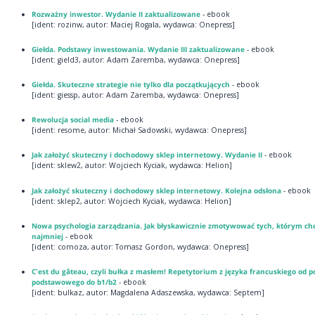
Rozważny inwestor. Wydanie II zaktualizowane
- ebook
[ident: rozinw, autor: Maciej Rogala, wydawca: Onepress]
Giełda. Podstawy inwestowania. Wydanie III zaktualizowane
- ebook
[ident: gield3, autor: Adam Zaremba, wydawca: Onepress]
Giełda. Skuteczne strategie nie tylko dla początkujących
- ebook
[ident: giessp, autor: Adam Zaremba, wydawca: Onepress]
Rewolucja social media
- ebook
[ident: resome, autor: Michał Sadowski, wydawca: Onepress]
Jak założyć skuteczny i dochodowy sklep internetowy. Wydanie II
- ebook
[ident: sklew2, autor: Wojciech Kyciak, wydawca: Helion]
Jak założyć skuteczny i dochodowy sklep internetowy. Kolejna odsłona
- ebook
[ident: sklep2, autor: Wojciech Kyciak, wydawca: Helion]
Nowa psychologia zarządzania. Jak błyskawicznie zmotywować tych, którym chc
najmniej
- ebook
[ident: comoza, autor: Tomasz Gordon, wydawca: Onepress]
C'est du gâteau, czyli bułka z masłem! Repetytorium z języka francuskiego od 
podstawowego do b1/b2
- ebook
[ident: bulkaz, autor: Magdalena Adaszewska, wydawca: Septem]