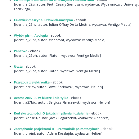
[ident: e_29si, autor: Piotr Cezary Sosnowski, wydawca: Wydawnictwo Uniwersy
Łódzkiego]
Człowiek-maszyna. Człowiek-maszyna
- ebook
[ident: e_29nz, autor: Julian Offray De La Mettrie, wydawca: Ventigo Media]
Wybór pism. Apologia
- ebook
[ident: e_29nr, autor: Ksenofont, wydawca: Ventigo Media]
Państwo
- ebook
[ident: e_29oh, autor: Platon, wydawca: Ventigo Media]
Uczta
- ebook
[ident: e_29ot, autor: Platon, wydawca: Ventigo Media]
Przygoda z elektroniką
- ebook
[ident: prelev, autor: Paweł Borkowski, wydawca: Helion]
Access 2007 PL w biurze i nie tylko
- ebook
[ident: a27biu, autor: Sergiusz Flanczewski, wydawca: Helion]
Kod skuteczności. O jakości myślenia i działania
- ebook
[ident: kodsku, autor: Jacek Pogorzelski, wydawca: Onepress]
Zarządzanie projektami IT. Przewodnik po metodykach
- ebook
[ident: proinf, autor: Adam Koszlajda, wydawca: Helion]