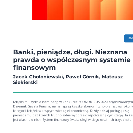
EB
Banki, pieniądze, długi. Nieznana
prawda o współczesnym systemie
finansowym
Jacek Chołoniewski, Paweł Górnik, Mateusz
Siekierski
Książka ta uzyskała nominację w konkursie ECONOMICUS 2020 organizowanym
Dziennik Gazeta Prawna, na najlepszą książkę ekonomiczno-biznesową roku, 
kategorii książek szerzących wiedzę ekonomiczną. Każdy dzisiaj posługuje się
pieniędzmi, bez których trudno sobie wyobrazić współczesną cywilizację. Ta ks
jest właśnie o nich. System finansowy świata uległ w ciągu ostatnich trzydziestu lat
radykalnej, jakościowej zmianie. Pojawił się nowy rodzaj pieniądza – cyfrowy p
bankowy, który już nie jest, jak gotówka, kreowany przez państwowe banki cent