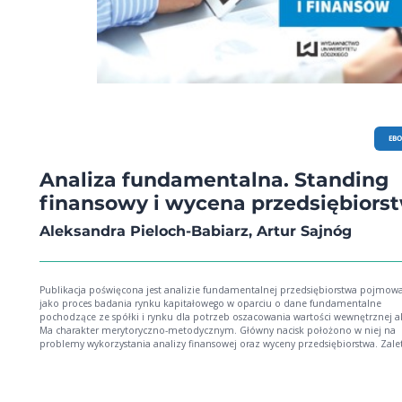
EB
Analiza fundamentalna. Standing
finansowy i wycena przedsiębiors
Aleksandra Pieloch-Babiarz, Artur Sajnóg
Publikacja poświęcona jest analizie fundamentalnej przedsiębiorstwa pojmow
jako proces badania rynku kapitałowego w oparciu o dane fundamentalne
pochodzące ze spółki i rynku dla potrzeb oszacowania wartości wewnętrznej ak
Ma charakter merytoryczno-metodycznym. Główny nacisk położono w niej na
problemy wykorzystania analizy finansowej oraz wyceny przedsiębiorstwa. Zale
publikacji jest przede wszystkim układ i przejrzystość rozważań oraz dopracow
pod względem dydaktycznym. Poszczególne części zostały domknięte ustępam
aktywizującymi Czytelnika w postaci kluczowych problemów, pytań testowych 
zadań do samodzielnego rozwiązania. Książka zawiera kompleksowe, a zaraz