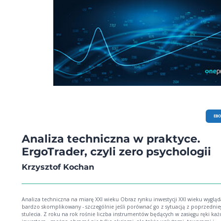
EB
Analiza techniczna w praktyce.
ErgoTrader, czyli zero psychologii
Krzysztof Kochan
Analiza techniczna na miarę XXI wieku Obraz rynku inwestycji XXI wieku wygląda na
bardzo skomplikowany - szczególnie jeśli porównać go z sytuacją z poprzedni
stulecia. Z roku na rok rośnie liczba instrumentów będących w zasięgu ręki ka