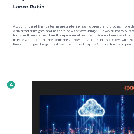
Lance Rubin
Accounting and finance teams are under increasing pressure to process more da
deliver faster insights, and modernize workflows using AI. However, many AI res
focus on theory rather than the operational realities of finance teams working h
in Excel and reporting environments.AI-Powered Accounting Workflows with Ex
Power BI bridges this gap by showing you how to apply AI tools directly to practi
finance tasks such as reconciliation, financial control, management reporting,
workbook structuring, PDF extraction, and validation workflows. Using real-worl
finance scenarios, you’ll learn how tools such as TabAI, Anthropic Claude, Micro
Copilot, Excel, Power BI, EXL Cloud, and Xero can help automate repetitive pro
while maintaining accuracy, auditability, and professional judgment.Throughou
book, you’ll explore workflow optimization strategies, AI governance principles,
prompt engineering techniques for finance, and methods for building scalable
reporting and analytics solutions. By the end of this book, you’ll be able to conf
4
integrate AI into accounting and finance operations to improve efficiency, repo
quality, and decision-making.