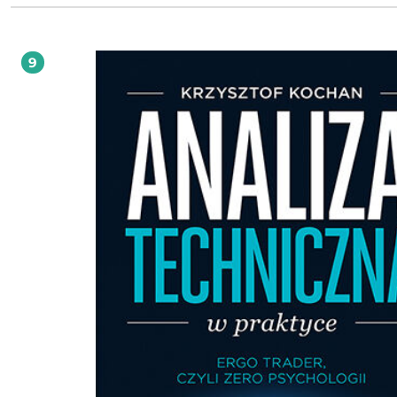
syntetyczne ujęcie najważniejszych problemów, dylematów i sposobów wyboru
inwestycji kapitałowej z wykorzystaniem analizy finansowej, będącej kondens
wiedzy na temat badania kondycji finansowej organizacji gospodarczych w for
najczęściej prezentowanej w literaturze przedmiotu i stosowanej w praktyce. 
9
wartość naukową i dydaktyczną, stanowiąc bazę wiedzy dla studentów kierun
ekonomicznych i zarządzania, a także porządkując i wzbogacając wiedzę
przedstawicieli praktyki gospodarczej oraz początkujących inwestorów, poszuk
podstawowych rozwiązań w zakresie przeprowadzania analizy finansowej i wyc
przedsiębiorstwa.