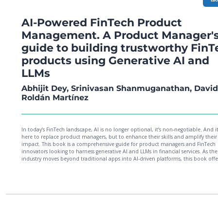
AI-Powered FinTech Product
Management. A Product Manager'
guide to building trustworthy FinT
products using Generative AI and
LLMs
Abhijit Dey, Srinivasan Shanmuganathan, David
Roldán Martínez
In today’s FinTech landscape, AI is no longer optional, it’s non-negotiable. And it
here to replace product managers, but to enhance their skills and amplify their
impact. This book is a comprehensive guide for product managers and FinTech
innovators looking to harness generative AI and LLMs in financial services. As the
industry moves beyond traditional apps into AI-driven platforms, this book offe
practical blueprint for building trust and driving innovation in a rapidly evolvin
landscape shaped by generative AI.Unlike other FinTech books that lean toward
theory, this guide provides actionable, real-world insights. It covers foundational 
principles, offers deep dives into key FinTech verticals through success-and-failur
studies, and explores platform scaling and agentic AI. Each chapter centers on r
scenarios including a FinTech startup case study to illustrate frameworks and be
practices. You’ll learn to integrate AI responsibly, navigate regulatory hurdles, a
design customer-centric, data-driven financial products. You’ll equip yourself wi