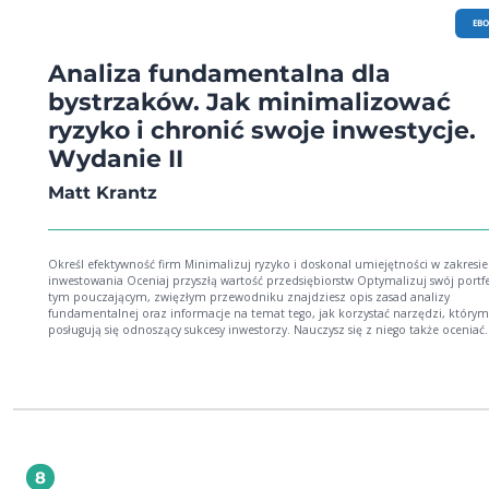
EB
Analiza fundamentalna dla
bystrzaków. Jak minimalizować
ryzyko i chronić swoje inwestycje.
Wydanie II
Matt Krantz
Określ efektywność firm Minimalizuj ryzyko i doskonal umiejętności w zakresie
inwestowania Oceniaj przyszłą wartość przedsiębiorstw Optymalizuj swój portfel! W
tym pouczającym, zwięzłym przewodniku znajdziesz opis zasad analizy
fundamentalnej oraz informacje na temat tego, jak korzystać narzędzi, którym
posługują się odnoszący sukcesy inwestorzy. Nauczysz się z niego także oceniać
stabilność finansową firm, chronić swoje inwestycje w okresach spowolnienia
gospodarczego i korzystać z profesjonalnych porad i technik! W książce: gromadzenie
niezbędnych danych ustalanie zdolności kredytowej poszukiwanie prawdziwych
okazji ocenianie umiejętności członków kierownictw analizowanie branż przydatne
narzędziach online o sygnałach kupna i sprzedaży o istotności trendów
8