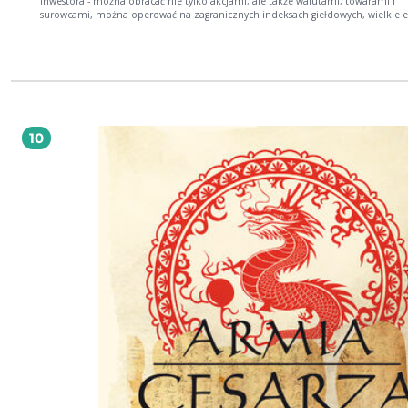
inwestora - można obracać nie tylko akcjami, ale także walutami, towarami i
surowcami, można operować na zagranicznych indeksach giełdowych, wielkie 
wzbudzają również kryptowaluty. Współczesny inwestor na co dzień musi radzi
nie tylko z analizą techniczną, ale też z nieprzerwanym strumieniem informacj
temat rynku, ekonomii, notowań, strat, zysków oraz... z własną psychiką. Nieste
inwestycyjne boje często kończą się niepowodzeniem. Czy tak musi być? Autor tej
książki prezentuje nowatorskie podejście do tematu inwestowania i związanyc
nim emocji. Kluczem do zrozumienia mechanizmów rządzących rynkiem inwes
jest analiza techniczna, odpowiednia do rzeczywistości XXI wieku. Z poradnika
Krzysztofa Kochana dowiesz się między innymi: kim jest inwestor offline jak uniknąć
10
psychologizowania w inwestowaniu, na czym polega nowoczesne podejście do
analizy technicznej oraz jakimi narzędziami analizy posługują się skuteczni
inwestorzy co jeszcze wchodzi w skład warsztatu inwestora, czyli na czym polega
łączenie narzędzi analizy technicznej w bardziej złożone systemy Książka przedstawia
najnowsze rozwiązania technologiczne w zakresie, z którego w praktyce skorzy
może każdy inwestor. Przedstawione metody znajdą zastosowanie na każdym r
niezależnie od tego, czy analizie poddawane będą krajowe akcje, globalne rynk
złota, ropy naftowej i energii, indeksy giełdowe, czy też kryptowaluty. Listen to "017.
Analiza techniczna – warsztat skutecznego inwestora" on Spreaker.