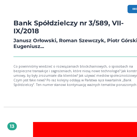
EB
Bank Spółdzielczy nr 3/589, VII-
IX/2018
Janusz Orłowski, Roman Szewczyk, Piotr Górski
Eugeniusz...
Co powinniśmy wiedzieć o rozwiązaniach blockchainowych, o sposobach na
bezpieczne transakcje i zagrożeniach, które niosą nowe technologie? Jak kons
umowy, by były zrozumiałe dla klientów? Jak używać mediów społecznościowy
Czym jest fake news? Po raz kolejny oddaję w Państwa ręce kwartalnik „Bank
Spółdzielczy”. Ten numer stanowi kontynuację ważnych tematów poruszonych
poprzednim magazynie, a w szczególności nowych wyzwań technologicznych, 
którymi mierzą się dziś Banki Spółdzielcze. Stoimy w obliczu problemów trwa
nośnika, kryptowalut, rozwiązań chmurowych, bezpieczeństwa danych… Pole
zatem rozmowę z prof. Małgorzatą Zaleską, dyrektorem Instytutu Bankowości
Warszawie na temat technologii blockchain. Zdaniem specjalistki, będzie ona 
znaczący wpływ na rozwój bankowości komercyjnej i spółdzielczej. Aby nie
ograniczać się do polskiego podwórka, warto zwrócić uwagę na artykuł pt. „Ewo
banków spółdzielczych w Finlandii” autorstwa dr. hab. Eugeniusza Gostomskie
13
Uniwersytetu Gdańskiego: „Finlandia na tle innych krajów europejskich cechuje 
bardzo wysokim udziałem banków spółdzielczych w systemie bankowym kraju
przypada na nie ponad 40% wszystkich depozytów i kredytów od podmiotów