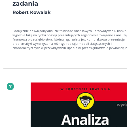
zadania
Robert Kowalak
Podręcznik poświęcony analizie trudności finansowych i przewidywaniu bankr
wypełnia lukę na rynku pozycji prezentujących zagadnienia związane z analizą
finansową przedsiębiorstwa. Istotną jego zaletą jest kompleksowa prezentacja
problematyki wykorzystania różnego rodzaju modeli statystycznych i
ekonometrycznych w przewidywaniu upadłości przedsiębiorstw. Z pewnością
go polecić właścicielom przedsiębiorstw i kadrze menedżerskiej, a także stud
uczelni ekonomicznych specjalizujących się w tematyce analizy finansowej. Po
może być użyteczny również dla słuchaczy studiów podyplomowych.
7