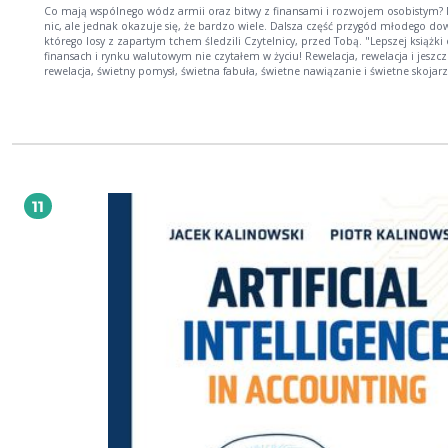
Co mają wspólnego wódz armii oraz bitwy z finansami i rozwojem osobistym? 
nic, ale jednak okazuje się, że bardzo wiele. Dalsza część przygód młodego do
którego losy z zapartym tchem śledzili Czytelnicy, przed Tobą. "Lepszej książki o
finansach i rynku walutowym nie czytałem w życiu! Rewelacja, rewelacja i jeszcz
rewelacja, świetny pomysł, świetna fabuła, świetne nawiązanie i świetne skojar
czytającego w trakcie lektury! [...]" - jedna z opinii o publikacji "Armia cesarza". Dzięk
publikacji "Armia cesarza. Wielka podróż" dowiesz się m.in., jak negocjować, co
ważne w ataku i jak zachować w najtrudniejszych sytuacjach, nie tylko na polu 
O autorze: Daniel Wilczek - autor czterech książek: Finansowy geniusz, Armia cesarza
I, Armia cesarza II oraz Finansowa twierdza. Jak mawia: "Książki są zwierciadłem duszy
i najlepiej to widać na przykładzie Armii Cesarza, bo od poziomu rozwoju
mentalnego i dojrzałości czytelnika zależy to, jaką wiedzę wyciągnie i czy odkry
wszystkie zawarte w niej wskazówki".
11