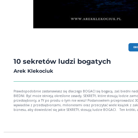
EB
10 sekretów ludzi bogatych
Arek Klekociuk
Prawdopodobnie zastanawiasz się dlaczego BOGACI się bogacą, zaś biedni nada
BIEDNI. Być może istnieją określone zasady, SEKRETY, które stosują lodzie zamo
przedsiębiorcy, a TY po prostu o tym nie wiesz! Postanowiłem przeprowadzić 3
wywiadów z przedsiębiorcami, milionerami oraz przeczytać wiele książek z zak
biznesu, aby dowiedzieć się jakie SEKRETY, stosują ludzie BOGACI. Ten krótki, ale
wartościowy poradnik pokaże Ci jakie sekrety stosują ludzie BOGACI, przedsięb
Z e-booka dowiesz się między innymi o : - sekrecie działania - kompetencji sprzedaży
- planowaniu, realizacji celów - sekrecie budowania relacji biznesowych - zasadach
edukacji finansowej - zarządzaniu emocjami - nawykach milionerów - sekrecie
dochodu pasywnego