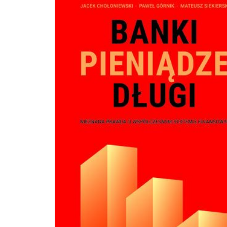
niefinansowych”. Zobaczmy więc – jak radzą sobie na wolnym rynku skandynaw
banki spółdzielcze i które z rozwiązań warto przyjąć w Polsce. Jednym z nich 
być uproszczenie języka komunikacji z klientami, którzy narzekają na trudnoś
zrozumieniem sformułowań zawartych w umowach kredytowych. To chyba
powszechny grzech polskiej bankowości… Krytyczne spojrzenie na język umów
klientami prezentuje dr hab. Jarosław Liberek z UAM w swoim artykule pt. „Kło
zasadą prostej komunikacji”. Liberek zaczyna od przewrotnego pytania: „Czy 
pogodzić ludzi zmierzających w odmiennych kierunkach?" W tym samym wąt
interesująca rozmowa na podobny temat z wybitnym językoznawcą, prof. Jer
Bralczykiem. Tak jak w poprzednim numerze, znajdą Państwo na naszych łam
teksty dotyczące spraw najważniejszych dla sektora bankowości spółdzielczej.
nie tylko integrować środowisko i być wspólnym głosem bankowej spółdzielczoś
Naszym celem jest także prezentacja najciekawszych inicjatyw i trendów w roz
Banków Spółdzielczych. Jedną z nich są seminaria przeznaczone dla prezesów
Banków Spółdzielczych, którzy od niedawna pełnią swoje obowiązki. Menadże
otrzymują niezbędną wiedzę przydatną do zarządzania bankami. Nie bez prz
jednym z wiodących tematów magazynu stała się rozmowa z młodą kadrą
zarządzającą Bankiem Spółdzielczym Pojezierza Międzychodzko-Sierakowskie
Sierakowie. „Jesteśmy jednym zespołem” – mówią o sobie i warto ten wywiad
zapamiętać – będziemy śledzili ich losy! W czasach ciągle rosnącej siły mediów
społecznościowych, każdy z nas może stać się ofiarą pomówień, kłamstw i fake
newsów w Internecie. Często hejt uderza nie tylko w poszczególne osoby, ale t
konkretne marki, firmy lub produkty. Gdy już do niego dojdzie, działania trze
podejmować szybko – dlatego tak ważne jest wcześniejsze przygotowanie struk
bankowych do sytuacji kryzysowych. O fake newsach, i nie tylko, pisze w swoim
artykule „Siła dezinformacji” Sebastian Bykowski – dyrektor generalny PRESSSE
Monitoring Mediów: „Z celowym rozpowszechnianiem fałszywych informacji 
do czynienia w różnych dziedzinach życia, coraz częściej w nauce, biznesie, a 
wszystkim w polityce”. W tym numerze znajdą też Państwo eksperckie materiał
poświęcone specyfice komunikacji banków w mediach społecznościowych.