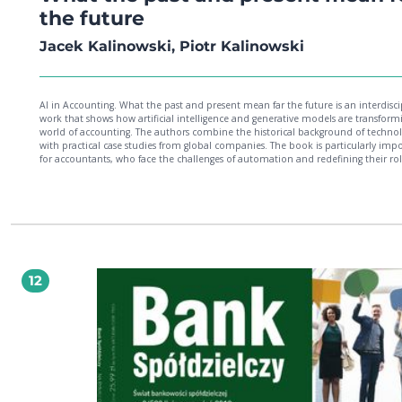
the future
Jacek Kalinowski, Piotr Kalinowski
AI in Accounting. What the past and present mean far the future is an interdisci
work that shows how artificial intelligence and generative models are transform
world of accounting. The authors combine the historical background of techno
with practical case studies from global companies. The book is particularly imp
for accountants, who face the challenges of automation and redefining their rol
the digital age. As reviewer Prof. Stanisław Hońko noted, they are the very audi
who should turn to this book. At the same time, it serves as a practical guide to AI
tools. The authors organize and systematize a wide range of technologies - fr
and R PA, through chatbots and popular solutions such as ChatGPT or Microsoft
Copilot, to large language models including GPT, Gemini, Perplexity, and Deep
Such a broad spectrum can easily overwhelm, but this book provides a clear a
structured introduction. Reviewer Prof. Karol Klimczak highlighted its logical str
and comprehensive scope, which make the work valuable for both scholars and
12
practitioners. For that reason, AI in Accounting is not only essential reading for
accountants, controllers, and auditors, but also an accessible guide for any one
beginning their journey with AI - whether in finance, education, business, the art
any other field where artificial intelligence can become a source of support and
inspiration.