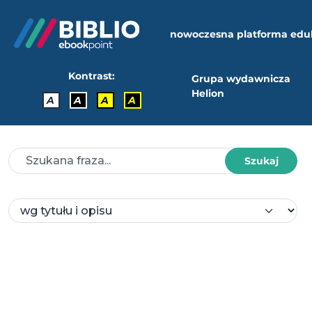
nowoczesna platforma edu
Kontrast:
Grupa wydawnicza
Helion
A
A
A
A
Szukaj