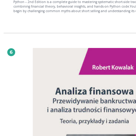
Python – 2nd Edition is a complete guide to mastering systematic short-side tra
combining financial theory, behavioral insights, and hands-on Python code.You’
begin by challenging common myths about short selling and understanding its
psychology and risks. From there, the book introduces algorithmic strategies in
relative long/short, regime detection, pairs trading, and trading edge formulas. Y
learn how to code and test these strategies in Python, while also mastering stop-
science, exit optimization, and volatility-based position sizing.Later chapters co
portfolio construction, sector and factor exposures, mandate design, and execu
techniques, ensuring your strategies integrate seamlessly into broader investme
workflows. With coverage extending to equities, derivatives, and even Bitcoin sh
this edition provides a practical, end-to-end framework for systematic short sell
6
the end, you’ll be able to design, test, and implement robust short-selling strate
manage risk effectively, and enhance portfolio performance across market cond