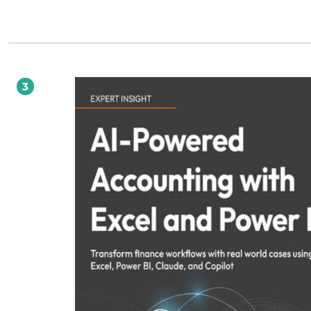
zastosowanie. Dodatkowym atutem publikacji są nagrania wideo do każdej kat
tematycznej, w których eksperci omawiają najważniejsze zagadnienia, typowe 
oraz dobre praktyki wdrożeniowe.
3