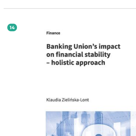
ale tworzą go z niczego prywatne banki komercyjne. W tej książce przedstawio
konsekwencje tej zmiany, a są one bardzo duże. Niejednokrotnie wręcz szokuj
przy tym zupełnie nieznane. Publikacja ta jest przeznaczona dla szerokiego kręgu
odbiorców. W szczególności będzie ciekawą lekturą dla osób zainteresowanych
związanych zawodowo z finansami, bankowością, ekonomią, polityką i rynka
finansowymi. Dla spłacających kredyty, dla pracowników banków każdego szcze
14
dziennikarzy, polityków, działaczy społecznych, przedsiębiorców, menedżerów
urzędników państwowych oraz studentów i pracowników naukowych kierunkó
związanych z ekonomią, finansami i bankowością. Książka nie wymaga od Czytelnika
żadnej specjalistycznej wiedzy, gdyż wszystko jest w niej wyjaśnione od podstaw
oznacza to jednak, iż przedstawia się w niej prawdy oczywiste, ogólnie znane.
Przeciwnie, jest to, zarówno co do treści, jak i formy, pozycja oryginalna, nowat
to nie tylko w skali krajowej, ale także światowej. Po jej lekturze staniesz się nie
ekspertem w dziedzinie finansów i bankowości! Jednym z tematów poruszanych w
książce są tak zwane kredyty frankowe. Autorzy przedstawiają nowy, rozszerzon
pogłębiony punkt widzenia na tę sprawę. Okazuje się, że skala manipulacji czy
oszustw, których dopuściły się polskie banki była jeszcze większa, niż dotąd są
W lutym 2020 roku wybuchła pandemia koronowirusa covid-19, która wywołała
ogólnoświatowy kryzys. Wiedza zawarta w książce pozwoli lepiej zrozumieć zm
zachodzące w gospodarce i finansach jakie ten kryzys wywołał. Współczesny świat
cierpi na wiele poważnych problemów: powszechny brak pieniędzy, wszechob
długi, bogactwo i wpływy banków komercyjnych, nieskuteczność działań bank
centralnych, dominacja dolara amerykańskiego, euro i innych walut rezerwowy
transakcjach międzynarodowych, narastające nierówności dochodowe, spadek
poziomu życia mimo ogromnego postępu technologicznego, powtarzające się
globalne kryzysy ekonomiczne. Informacje przedstawione w tej książce pozwal
zrozumieć jaka jest główna przyczyna tych problemów. Informacje te umożliwiają
także zdemaskowanie wielu popularnych, fałszywych twierdzeń na temat finan
bankowości i gospodarki. I tak, uważa się powszechnie, że przy udzielaniu kre
banki są jedynie pośrednikami pomiędzy tymi, którzy mają nadmiar pieniędzy